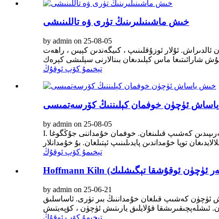
خىش ماشىنىلىرىنىڭ تۈرى ۋە تاللىنىشى
by admin on 25-08-05
 ئالدىراش. ئۇلار ئوزۇقلىنىپ ، كىيگەندىن كېيىن ، راھەت
تېخىمۇ كۆپ ئوقۇڭ
اساش ئۈچۈن خوفمان كېلىننىڭ كۆرسەتمىسى
by admin on 25-08-05
I. تونۇشتۇرۇش: خوفمان خۇمدان (جۇڭگودىكى «ئايلانما خۇمدان» دەپمۇ ئاتىلىدۇ) 1858-يىلى گېرمانىيەلىك فرېدرىخ خوفمان تەرىپىدىن كەشىپ قىلىنغان. خوفمان خۇمداننى جۇڭگوغا
تېخىمۇ كۆپ ئوقۇڭ
ۈچىلەر ئۈچۈن ئوقۇشقا تېگىشلىك)
by admin on 25-06-21
ى گۇستاۋ خوفمان 1856-يىلى خىش ۋە كاھىشلارنى ئۇدا ئېتىش ئۈچۈن كەشىپ قىلغان خۇمداننىڭ بىر تۈرى. ئاساسلىق
تېخىمۇ كۆپ ئوقۇڭ