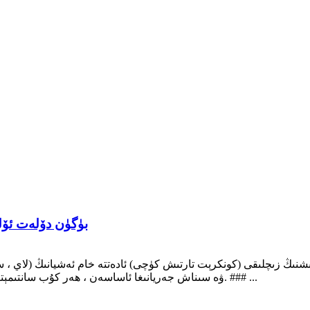
بۈگۈن دۆلەت ئۆل
ۋە سىناش جەريانىغا ئاساسەن ، ھەر كۇب سانتىمېتىر (ھەر كۇب مېتىر 1600-1800 كىلوگرام) ئارىلىقىدا بولىدۇ. ### ...