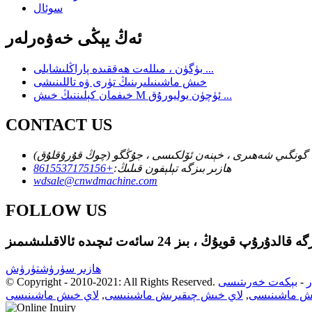
سوئال
ئەڭ يېڭى خەۋەرلەر
بۈگۈن ، مىللەت ھەققىدە پاراڭلىشايلى ...
خىش ماشىنىلىرىنىڭ تۈرى ۋە تاللىنىشى
خىفمان كېلىننىڭ خىش M ئۈچۈن يوليورۇق ...
CONTACT US
 ، گونگىي شەھىرى ، خېنەن ئۆلكىسى ، جۇڭگو (چوڭ قۇرۇقلۇق)
ھازىر بىزگە تېلېفون قىلىڭ:
+8615537175156
wdsale@cnwdmachine.com
FOLLOW US
ھازىر سۈرۈشتۈرۈش
ر
-
بېكەت خەرىتىسى
© Copyright - 2010-2021: All Rights Reserved.
ىش ماشىنىسى
,
لاي خىش چىقىرىش ماشىنىسى
,
لاي خىش ماشىنىسى