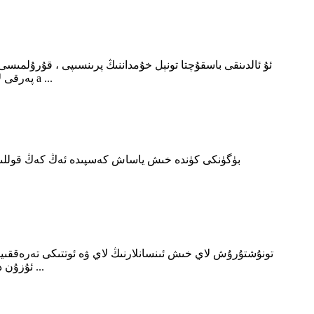
ئۇ ئالدىنقى باسقۇچتا تونېل خۇمداننىڭ پرىنسىپى ، قۇرۇلمىسى
مەشغۇلات ۋە مەسىلىلەرنى ھەل قىلىش ئۇسۇللىرى مۇزاكىرە قىلىنىدۇ. كۆمۈر يېقىلغۇلۇق خۇمدان مىسال قىلىنىدۇ. I. پەرقى لاي خىش a ...
بۈگۈنكى كۈندە خىش ياساش كەسپىدە ئەڭ كەڭ قوللىنىل
تونۇشتۇرۇش لاي خىش ئىنسانلارنىڭ لاي ۋە ئوتتىكى تەرەققىيات 
ئۇزۇن دەرياسى. ئىنسانلارنىڭ مەۋجۇت بولۇپ تۇرۇشىدىكى ئاساسلىق ئېھتىياجلاردا - يېمەكلىك ، كىيىم-كېچەك ، تۇرالغۇ ۋە تىرانسىپورت ...