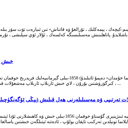
يىم-كېچەك ، يېمەكلىك ، تۇرالغۇ ۋە قاتناش» تىن ئىبارەت تۆت سۆز بىلەن
خىش ي
كىرگۈزۈشتىن بۇرۇن ، لاي خىش ئارىلاپ ئارىلاپ مەشغۇلات قىلالايدىغان توپا خۇمداندىن پايدىلىنىپ ئېتىلغان. بۇ خۇمدانلار ، ...
Hoff مەشغۇلات تەرتىپى ۋە مەسىلىلەرنى ھەل قىلىش (يېڭى ئۆگەنگ
خوفمان خۇمدان (جۇڭگودا چاق خۇمدان دەپ ئاتىلىدۇ) گېرمانىيە ئىنژېنېر