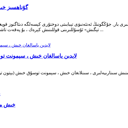
گۇناھسىز خىش
رى بار. جۇڭگونىڭ ئەنئەنىۋى تېبابىتى دوختۇرى كېسەلگە دىئاگنوز ق
تېگىش» ئۇسۇللىرىنى قوللىنىش كېرەك ، بۇ پەقەت تاشقى كۆرۈنۈشنى «تەكشۈرۈش» مەنىسىنى بىلدۈرىدۇ ، لى ...
لايدىن ياسالغان خىش ، سېمونت 
نىش سىنارىيەلىرى ، سىنلانغان خىش ، سېمونت توسۇق خىش (بېتون توس
خىش ماش