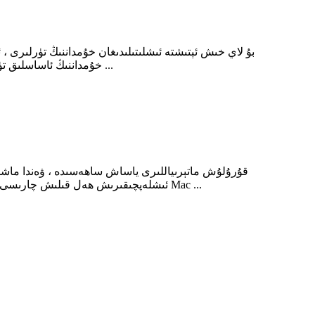
خۇمداننىڭ ئاساسلىق تۈرلىرى (ئەسكەرتىش: سۇپا چەكلىمىسى تۈپەيلىدىن ، بۇ يەرگە ھېچقانداق رەسىم قىستۇرۇلمايدۇ ، ئەمما تىپىك قۇرۇلما تەسۋىرى ...
قۇرۇلۇش ماتېرىياللىرى ياساش ساھەسىدە ، ۋەندا ماشىن
ئىشلەپچىقىرىش ھەل قىلىش چارىسى بىلەن تەمىنلىدى. لاي خىش ماشىنىسى بىلەن شۇغۇللىنىدىغان تەجرىبىلىك ئىشلەپچىقارغۇچى بولۇش سۈپىتى بىلەن ، ۋەندا خىش Mac ...