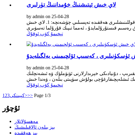
لاي خىش ئېتىشنىڭ خۇمداننىڭ تۈرلىرى
by admin on 25-04-28
بۇ لاي خىش ئېتىشتە ئىشلىتىلىدىغان خۇمداننىڭ تۈرلىرى ، ئۇلارنىڭ تارىخىي ئۆزگىرىشى ، ئەۋزەللىكى ۋە كەمچىلىكى ۋە زامانىۋى قوللىنىشلىرى ھەققىدە تەپسىلىي چۈشەنچە: 1. لاي خىش
تېخىمۇ كۆپ ئوقۇڭ
 ئۈسكۈنىلىرى ، كەسىپ ئۆلچىمىنى بەلگىلەيدۇ
by admin on 25-04-28
رىپ ، دۇنيادىكى خېرىدارلارنى ئۈنۈملۈك ۋە ئىشەنچلىك
تېخىمۇ كۆپ ئوقۇڭ
Page 1/3
>>
كېيىنكى>
3
2
1
ئۇچۇر
مەھسۇلاتلار
بىز بىلەن ئالاقىلىشىڭ
بىز ھەققىدە