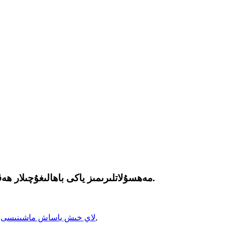
مەھسۇلاتلىرىمىز ياكى باھالىغۇچىلار ھەققىدە سۈرۈشتۈرۈش ئۈچۈن ئېلېكترونلۇق خەتلىرىڭىزنى بىزگە قالدۇرۇپ قويۇڭ ، بىز 24 سائەت ئىچىدە ئالاقىلىشىمىز.
,
لاي خىش ياساش ماشىنىسى
,