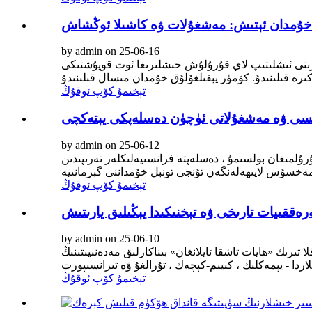
 خۇمدان ئېتىش: مەشغۇلات ۋە كاشىلا ئوڭشاش
by admin on 25-06-16
نلىرىنى ئىشلىتىپ لاي قۇرۇلۇش خىشلىرىغا ئوت قويۇشتىكى
تېخىمۇ كۆپ ئوقۇڭ
لمىسى ۋە مەشغۇلاتى ئۈچۈن دەسلەپكى يېتەكچى
by admin on 25-06-12
لمىغان بولسىمۇ ، دەسلەپتە فرانسىيەلىكلەر تەرىپىدىن
تېخىمۇ كۆپ ئوقۇڭ
ققىيات تارىخى ۋە تېخنىكىدا يېڭىلىق يارىتىش
by admin on 25-06-10
ىرىك «ھايات تاشقا ئايلانغان» بىناكارلىق مەدەنىيىتىنىڭ
تېخىمۇ كۆپ ئوقۇڭ