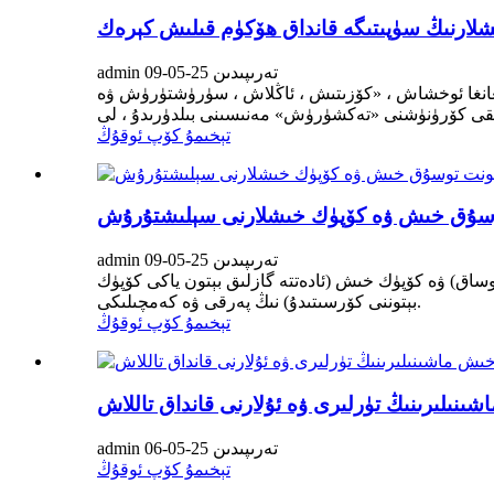
لارنىڭ سۈپىتىگە قانداق ھۆكۈم قىلىش كېرەك
admin تەرىپىدىن 25-05-09
ويغانغا ئوخشاش ، «كۆزىتىش ، ئاڭلاش ، سۈرۈشتۈرۈش ۋە
تېخىمۇ كۆپ ئوقۇڭ
توسۇق خىش ۋە كۆپۈك خىشلارنى سېلىشتۇرۇش
admin تەرىپىدىن 25-05-09
اق) ۋە كۆپۈك خىش (ئادەتتە گازلىق بېتون ياكى كۆپۈك
بېتوننى كۆرسىتىدۇ) نىڭ پەرقى ۋە كەمچىلىكى.
تېخىمۇ كۆپ ئوقۇڭ
ىنىلىرىنىڭ تۈرلىرى ۋە ئۇلارنى قانداق تاللاش
admin تەرىپىدىن 25-05-06
تېخىمۇ كۆپ ئوقۇڭ