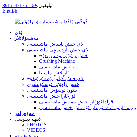
تېلېفون:
+8615537175156
English
ئۆي
مەھسۇلاتلار
لاي خىش ياساش ماشىنىسى
لاي خىش ياردەمچى ماشىنىسى
خىش زاۋۇتى ۋە ئايرىغۇچ
Crushing Machine
بېقىش ماشىنىسى
ئارىلاش ماشىنا
لاي خىش كېلىن ۋە قۇرۇتقۇچ
خىش زاۋۇتى ئۈسكۈنىلىرى
بېتون توسۇش ماشىنىسى
ئۆز-ئارا خىش ماشىنىسى
قولدا ئۆزئارا خىش بېسىش ماشىنىسى
يېرىم ئاپتوماتىك ئۆز-ئارا ئۇلىنىش خىش ماشىنىسى
خەۋەرلەر
لايىھە دېلوسى
PHOTOS
VIDEOS
بىز ھەققىدە