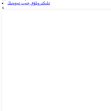
ئېلېكترونلۇق خەت ئەۋەتىڭ
x