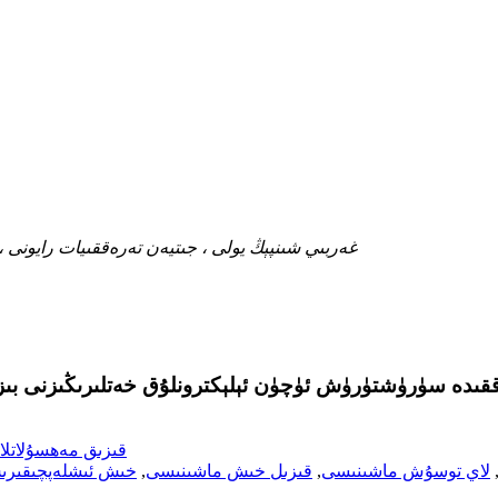
غەربىي شىنپېڭ يولى ، جىتيەن تەرەققىيات رايونى
قىزىق مەھسۇلاتلا
لاي توسۇش ماشىنىسى
,
قىزىل خىش ماشىنىسى
,
خىش ئىشلەپچىقىر