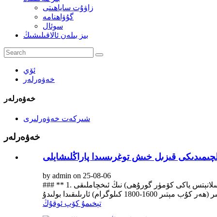
زاۋۇت ساياھىتى
گۇۋاھنامە
سوئال
بىز بىلەن ئالاقىلىشىڭ
ئۆي
خەۋەرلەر
خەۋەرلەر
شىركەت خەۋەرلىرى
خەۋەرلەر
چىمىدىكى قىزىل خىش توغرىسىدا پاراڭلىشايلى
by admin on 25-08-06
### ** 1. قىزىل خىشنىڭ كونكرېت تارتىش كۈچى (زىچلىقى) ** قىزىل خىشنىڭ زىچلىقى (كونكرېت تارتىش كۈچى) ئادەتتە خام ئەشيانىڭ (لاي ، سلانېتس ياكى كۆمۈر گورۇھى) نىڭ ئىخچاملىقى
تېخىمۇ كۆپ ئوقۇڭ