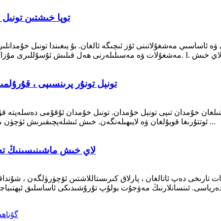
توپا خىشتىن تونىل
 ۋە ئاساسىي مەشغۇلاتىنى ئۆز ئىچىگە ئالغان. بۇ يىغىندا تونىل خۇمدا
تونېل تونۇر پرىنسىپى ، قۇرۇ
غان خۇمدان تىپى تونېل خۇمدان. تونىل خۇمدان ئۇقۇمى دەسلەپتە قۇرۇ
ئوتتۇرىغا قويۇلغان ۋە لايىھىلەنگەن. خىش ئىشلەپچىقىرىش ئۈچۈن مەخسۇس لايىھەلەنگەن تۇنجى تونېل خۇمداننى گېرمانىيە ...
لاي خىش ماشىنىسىنىڭ تەرە
تارىخى دەپ ئاتالغان ، پارلاق كىرىستاللاشتىن ئۆچۈرۈلگەن ، شۇنداقلا ت