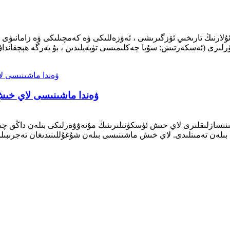
ۋەندا ماشىنىسى لاي خىش
ىسازلىقلىرى لاي خىش ئۈسكۈنىلىرىنىڭ مۇنەۋۋەرلىكى بىلەن داڭق چىقى