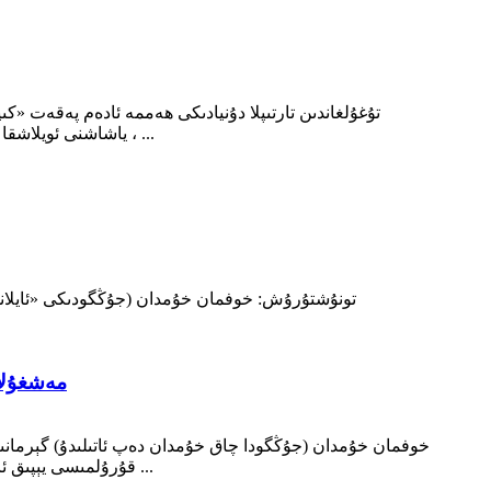
تۇغۇلغاندىن تارتىپلا دۇنيادىكى ھەممە ئادەم پەقەت «كى
ياشاشنى ئويلاشقا باشلايدۇ. پاناھلىنىش مەسىلىسىگە كەلسەك ، ئۇلار ئۆي سېلىشى ، تۇرمۇش شارائىتىغا ماس كېلىدىغان بىنالارنى سېلىشى كېرەك ، ...
mann Kiln
قۇرۇلمىسى يېپىق ئايلانما تونېلدىن تەركىب تاپقان بولۇپ ، ئادەتتە ئېتىلگەن خىشتىن ياسالغان. ئىشلەپچىقىرىشقا قۇلايلىق يارىتىش ئۈچۈن ، كۆپەيتىش ...