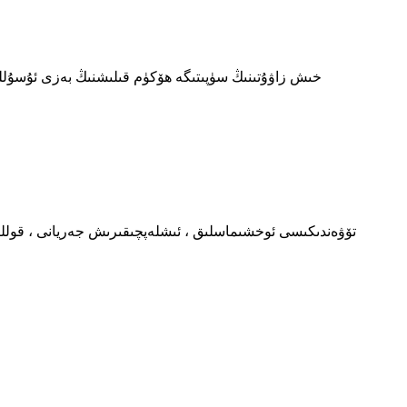
خىش زاۋۇتىنىڭ سۈپىتىگە ھۆكۈم قىلىشنىڭ بەزى ئۇسۇللى
تۆۋەندىكىسى ئوخشىماسلىق ، ئىشلەپچىقىرىش جەريانى ، قوللى