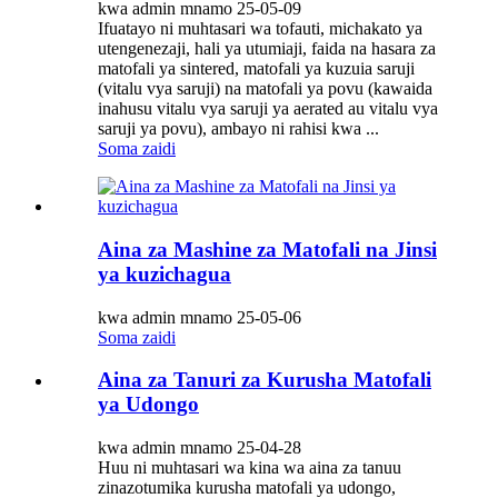
kwa admin mnamo 25-05-09
Ifuatayo ni muhtasari wa tofauti, michakato ya
utengenezaji, hali ya utumiaji, faida na hasara za
matofali ya sintered, matofali ya kuzuia saruji
(vitalu vya saruji) na matofali ya povu (kawaida
inahusu vitalu vya saruji ya aerated au vitalu vya
saruji ya povu), ambayo ni rahisi kwa ...
Soma zaidi
Aina za Mashine za Matofali na Jinsi
ya kuzichagua
kwa admin mnamo 25-05-06
Soma zaidi
Aina za Tanuri za Kurusha Matofali
ya Udongo
kwa admin mnamo 25-04-28
Huu ni muhtasari wa kina wa aina za tanuu
zinazotumika kurusha matofali ya udongo,