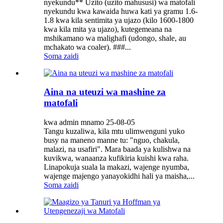
nyekundu** Uzito (uzito mahususi) wa matofali
nyekundu kwa kawaida huwa kati ya gramu 1.6-
1.8 kwa kila sentimita ya ujazo (kilo 1600-1800
kwa kila mita ya ujazo), kutegemeana na
mshikamano wa malighafi (udongo, shale, au
mchakato wa coaler). ###...
Soma zaidi
Aina na uteuzi wa mashine za
matofali
kwa admin mnamo 25-08-05
Tangu kuzaliwa, kila mtu ulimwenguni yuko
busy na maneno manne tu: "nguo, chakula,
malazi, na usafiri". Mara baada ya kulishwa na
kuvikwa, wanaanza kufikiria kuishi kwa raha.
Linapokuja suala la makazi, wajenge nyumba,
wajenge majengo yanayokidhi hali ya maisha,...
Soma zaidi