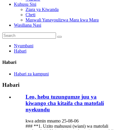
Kuhusu Sisi
Ziara ya Kiwanda
Cheti
Maswali Yanayoulizwa Mara kwa Mara
Wasiliana Nasi
Nyumbani
Habari
Habari
Habari za kampuni
Habari
Leo, hebu tuzungumze juu ya
kiwango cha kitaifa cha matofali
nyekundu
kwa admin mnamo 25-08-06
### **1. Uzito mahususi (wiani) wa matofali