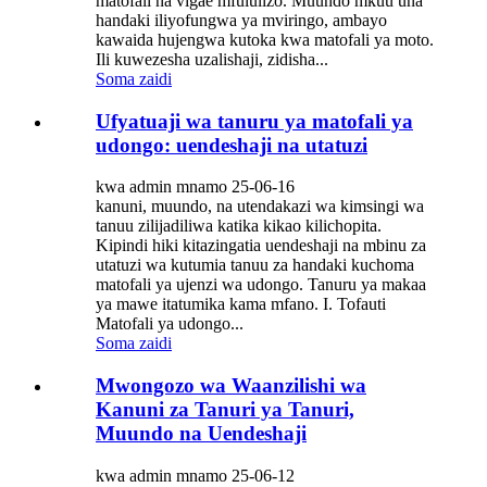
matofali na vigae mfululizo. Muundo mkuu una
handaki iliyofungwa ya mviringo, ambayo
kawaida hujengwa kutoka kwa matofali ya moto.
Ili kuwezesha uzalishaji, zidisha...
Soma zaidi
Ufyatuaji wa tanuru ya matofali ya
udongo: uendeshaji na utatuzi
kwa admin mnamo 25-06-16
kanuni, muundo, na utendakazi wa kimsingi wa
tanuu zilijadiliwa katika kikao kilichopita.
Kipindi hiki kitazingatia uendeshaji na mbinu za
utatuzi wa kutumia tanuu za handaki kuchoma
matofali ya ujenzi wa udongo. Tanuru ya makaa
ya mawe itatumika kama mfano. I. Tofauti
Matofali ya udongo...
Soma zaidi
Mwongozo wa Waanzilishi wa
Kanuni za Tanuri ya Tanuri,
Muundo na Uendeshaji
kwa admin mnamo 25-06-12