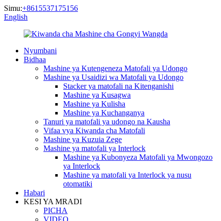
Simu:
+8615537175156
English
Nyumbani
Bidhaa
Mashine ya Kutengeneza Matofali ya Udongo
Mashine ya Usaidizi wa Matofali ya Udongo
Stacker ya matofali na Kitenganishi
Mashine ya Kusagwa
Mashine ya Kulisha
Mashine ya Kuchanganya
Tanuri ya matofali ya udongo na Kausha
Vifaa vya Kiwanda cha Matofali
Mashine ya Kuzuia Zege
Mashine ya matofali ya Interlock
Mashine ya Kubonyeza Matofali ya Mwongozo
ya Interlock
Mashine ya matofali ya Interlock ya nusu
otomatiki
Habari
KESI YA MRADI
PICHA
VIDEO