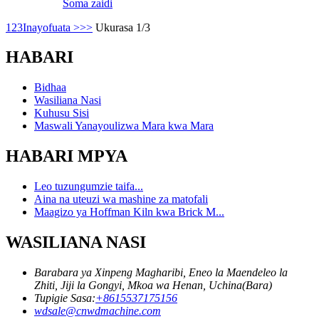
Soma zaidi
1
2
3
Inayofuata >
>>
Ukurasa 1/3
HABARI
Bidhaa
Wasiliana Nasi
Kuhusu Sisi
Maswali Yanayoulizwa Mara kwa Mara
HABARI MPYA
Leo tuzungumzie taifa...
Aina na uteuzi wa mashine za matofali
Maagizo ya Hoffman Kiln kwa Brick M...
WASILIANA NASI
Barabara ya Xinpeng Magharibi, Eneo la Maendeleo la
Zhiti, Jiji la Gongyi, Mkoa wa Henan, Uchina(Bara)
Tupigie Sasa:
+8615537175156
wdsale@cnwdmachine.com