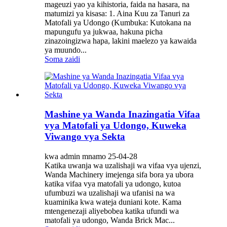
mageuzi yao ya kihistoria, faida na hasara, na
matumizi ya kisasa: 1. Aina Kuu za Tanuri za
Matofali ya Udongo (Kumbuka: Kutokana na
mapungufu ya jukwaa, hakuna picha
zinazoingizwa hapa, lakini maelezo ya kawaida
ya muundo...
Soma zaidi
Mashine ya Wanda Inazingatia Vifaa
vya Matofali ya Udongo, Kuweka
Viwango vya Sekta
kwa admin mnamo 25-04-28
Katika uwanja wa uzalishaji wa vifaa vya ujenzi,
Wanda Machinery imejenga sifa bora ya ubora
katika vifaa vya matofali ya udongo, kutoa
ufumbuzi wa uzalishaji wa ufanisi na wa
kuaminika kwa wateja duniani kote. Kama
mtengenezaji aliyebobea katika ufundi wa
matofali ya udongo, Wanda Brick Mac...