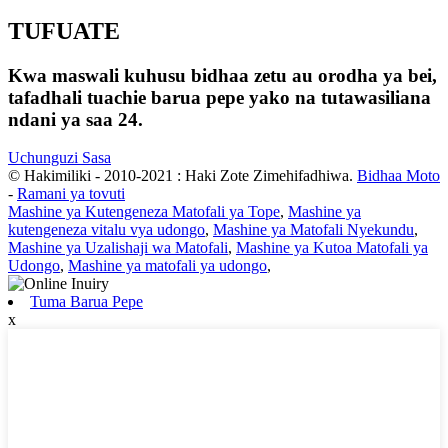
TUFUATE
Kwa maswali kuhusu bidhaa zetu au orodha ya bei,
tafadhali tuachie barua pepe yako na tutawasiliana
ndani ya saa 24.
Uchunguzi Sasa
© Hakimiliki - 2010-2021 : Haki Zote Zimehifadhiwa.
Bidhaa Moto
-
Ramani ya tovuti
Mashine ya Kutengeneza Matofali ya Tope
,
Mashine ya
kutengeneza vitalu vya udongo
,
Mashine ya Matofali Nyekundu
,
Mashine ya Uzalishaji wa Matofali
,
Mashine ya Kutoa Matofali ya
Udongo
,
Mashine ya matofali ya udongo
,
Tuma Barua Pepe
x