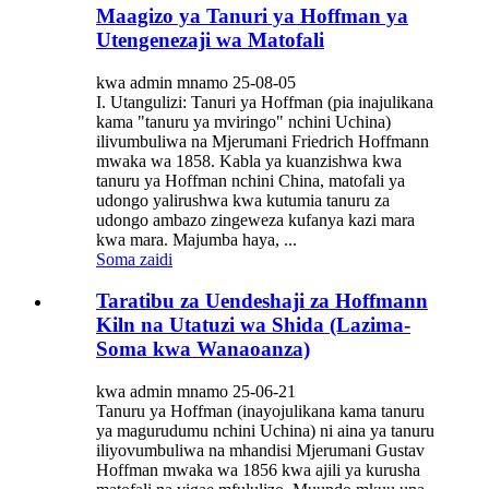
Maagizo ya Tanuri ya Hoffman ya
Utengenezaji wa Matofali
kwa admin mnamo 25-08-05
I. Utangulizi: Tanuri ya Hoffman (pia inajulikana
kama "tanuru ya mviringo" nchini Uchina)
ilivumbuliwa na Mjerumani Friedrich Hoffmann
mwaka wa 1858. Kabla ya kuanzishwa kwa
tanuru ya Hoffman nchini China, matofali ya
udongo yalirushwa kwa kutumia tanuru za
udongo ambazo zingeweza kufanya kazi mara
kwa mara. Majumba haya, ...
Soma zaidi
Taratibu za Uendeshaji za Hoffmann
Kiln na Utatuzi wa Shida (Lazima-
Soma kwa Wanaoanza)
kwa admin mnamo 25-06-21
Tanuru ya Hoffman (inayojulikana kama tanuru
ya magurudumu nchini Uchina) ni aina ya tanuru
iliyovumbuliwa na mhandisi Mjerumani Gustav
Hoffman mwaka wa 1856 kwa ajili ya kurusha