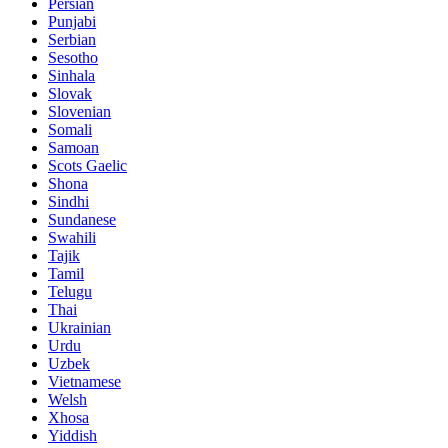
Persian
Punjabi
Serbian
Sesotho
Sinhala
Slovak
Slovenian
Somali
Samoan
Scots Gaelic
Shona
Sindhi
Sundanese
Swahili
Tajik
Tamil
Telugu
Thai
Ukrainian
Urdu
Uzbek
Vietnamese
Welsh
Xhosa
Yiddish