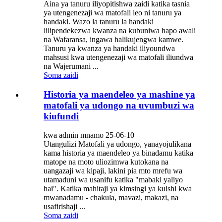
Aina ya tanuru iliyopitishwa zaidi katika tasnia
ya utengenezaji wa matofali leo ni tanuru ya
handaki. Wazo la tanuru la handaki
lilipendekezwa kwanza na kubuniwa hapo awali
na Wafaransa, ingawa halikujengwa kamwe.
Tanuru ya kwanza ya handaki iliyoundwa
mahsusi kwa utengenezaji wa matofali iliundwa
na Wajerumani ...
Soma zaidi
Historia ya maendeleo ya mashine ya
matofali ya udongo na uvumbuzi wa
kiufundi
kwa admin mnamo 25-06-10
Utangulizi Matofali ya udongo, yanayojulikana
kama historia ya maendeleo ya binadamu katika
matope na moto uliozimwa kutokana na
uangazaji wa kipaji, lakini pia mto mrefu wa
utamaduni wa usanifu katika "mabaki yaliyo
hai". Katika mahitaji ya kimsingi ya kuishi kwa
mwanadamu - chakula, mavazi, makazi, na
usafirishaji ...
Soma zaidi