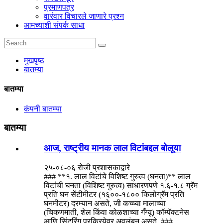
प्रमाणपत्र
वारंवार विचारले जाणारे प्रश्न
आमच्याशी संपर्क साधा
मुखपृष्ठ
बातम्या
बातम्या
कंपनी बातम्या
बातम्या
आज, राष्ट्रीय मानक लाल विटांबद्दल बोलूया
२५-०८-०६ रोजी प्रशासकाद्वारे
### **१. लाल विटांचे विशिष्ट गुरुत्व (घनता)** लाल
विटांची घनता (विशिष्ट गुरुत्व) साधारणपणे १.६-१.८ ग्रॅम
प्रति घन सेंटीमीटर (१६००-१८०० किलोग्रॅम प्रति
घनमीटर) दरम्यान असते, जी कच्च्या मालाच्या
(चिकणमाती, शेल किंवा कोळशाच्या गँग्यू) कॉम्पॅक्टनेस
आणि सिंटरिंग प्रक्रियेवर अवलंबून असते. ###...