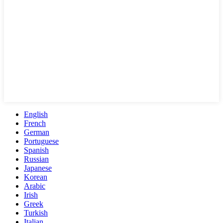
English
French
German
Portuguese
Spanish
Russian
Japanese
Korean
Arabic
Irish
Greek
Turkish
Italian