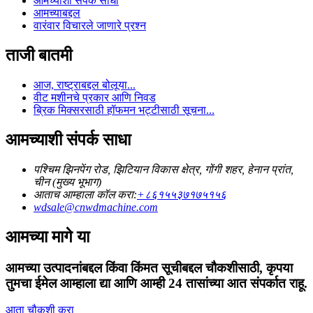
आमच्याशी संपर्क साधा
आमच्याबद्दल
वारंवार विचारले जाणारे प्रश्न
ताजी बातमी
आज, राष्ट्राबद्दल बोलूया...
वीट मशीनचे प्रकार आणि निवड
ब्रिक मिक्सरसाठी हॉफमन भट्टीसाठी सूचना...
आमच्याशी संपर्क साधा
पश्चिम झिनपेंग रोड, झिटियान विकास क्षेत्र, गोंगी शहर, हेनान प्रांत,
चीन (मुख्य भूभाग)
आताच आम्हाला कॉल करा:
+८६१५५३७१७५१५६
wdsale@cnwdmachine.com
आमच्या मागे या
आमच्या उत्पादनांबद्दल किंवा किंमत सूचीबद्दल चौकशीसाठी, कृपया
तुमचा ईमेल आम्हाला द्या आणि आम्ही 24 तासांच्या आत संपर्कात राहू.
आता चौकशी करा