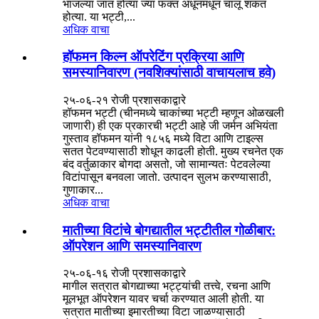
भाजल्या जात होत्या ज्या फक्त अधूनमधून चालू शकत
होत्या. या भट्टी,...
अधिक वाचा
हॉफमन किल्न ऑपरेटिंग प्रक्रिया आणि
समस्यानिवारण (नवशिक्यांसाठी वाचायलाच हवे)
२५-०६-२१ रोजी प्रशासकाद्वारे
हॉफमन भट्टी (चीनमध्ये चाकांच्या भट्टी म्हणून ओळखली
जाणारी) ही एक प्रकारची भट्टी आहे जी जर्मन अभियंता
गुस्ताव हॉफमन यांनी १८५६ मध्ये विटा आणि टाइल्स
सतत पेटवण्यासाठी शोधून काढली होती. मुख्य रचनेत एक
बंद वर्तुळाकार बोगदा असतो, जो सामान्यतः पेटवलेल्या
विटांपासून बनवला जातो. उत्पादन सुलभ करण्यासाठी,
गुणाकार...
अधिक वाचा
मातीच्या विटांचे बोगद्यातील भट्टीतील गोळीबार:
ऑपरेशन आणि समस्यानिवारण
२५-०६-१६ रोजी प्रशासकाद्वारे
मागील सत्रात बोगद्याच्या भट्ट्यांची तत्त्वे, रचना आणि
मूलभूत ऑपरेशन यावर चर्चा करण्यात आली होती. या
सत्रात मातीच्या इमारतीच्या विटा जाळण्यासाठी