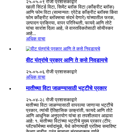
२५-०५-०९ रोजी प्रशासकाद्वारे
खाली सिंटर्ड विटा, सिमेंट ब्लॉक विटा (काँक्रीट ब्लॉक)
आणि फोम विटा (सामान्यतः एरेटेड कॉंक्रीट ब्लॉक्स किंवा
फोम कॉंक्रीट ब्लॉक्सचा संदर्भ देणारे) यांच्यातील फरक,
उत्पादन प्रक्रिया, वापर परिस्थिती, फायदे आणि तोटे
यांचा सारांश दिला आहे, जे वास्तविकतेसाठी सोयीस्कर
आहे...
अधिक वाचा
वीट यंत्रांचे प्रकार आणि ते कसे निवडायचे
२५-०५-०६ रोजी प्रशासकाद्वारे
अधिक वाचा
मातीच्या विटा जाळण्यासाठी भट्टीचे प्रकार
२५-०४-२८ रोजी प्रशासकाद्वारे
मातीच्या विटा जाळण्यासाठी वापरल्या जाणाऱ्या भट्टींचे
प्रकार, त्यांची ऐतिहासिक उत्क्रांती, फायदे आणि तोटे
आणि आधुनिक अनुप्रयोग यांचा हा तपशीलवार आढावा
आहे: १. मातीच्या विटांच्या भट्टीचे मुख्य प्रकार (टीप:
प्लॅटफॉर्मच्या मर्यादांमुळे, येथे कोणत्याही प्रतिमा समाविष्ट
केल्या नाहीत, परंतु सामान्य संरचनात्मक वर्णने...