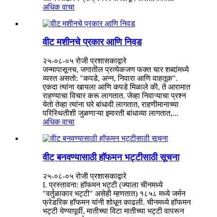
अधिक वाचा
वीट मशीनचे प्रकार आणि निवड
२५-०८-०५ रोजी प्रशासकाद्वारे
जन्मापासूनच, जगातील प्रत्येकजण फक्त चार शब्दांमध्ये
व्यस्त असतो: "कपडे, अन्न, निवारा आणि वाहतूक".
एकदा त्यांना खायला आणि कपडे मिळाले की, ते आरामात
राहण्याचा विचार करू लागतात. जेव्हा निवाऱ्याचा प्रश्न
येतो तेव्हा त्यांना घरे बांधावी लागतात, राहणीमानाच्या
परिस्थितीशी जुळणाऱ्या इमारती बांधाव्या लागतात,...
अधिक वाचा
वीट बनवण्यासाठी हॉफमन भट्टीसाठी सूचना
२५-०८-०५ रोजी प्रशासकाद्वारे
I. प्रस्तावना: हॉफमन भट्टी (ज्याला चीनमध्ये
"वर्तुळाकार भट्टी" असेही म्हणतात) १८५८ मध्ये जर्मन
फ्रेडरिक हॉफमन यांनी शोधून काढली. चीनमध्ये हॉफमन
भट्टी येण्यापूर्वी, मातीच्या विटा मातीच्या भट्टी वापरून