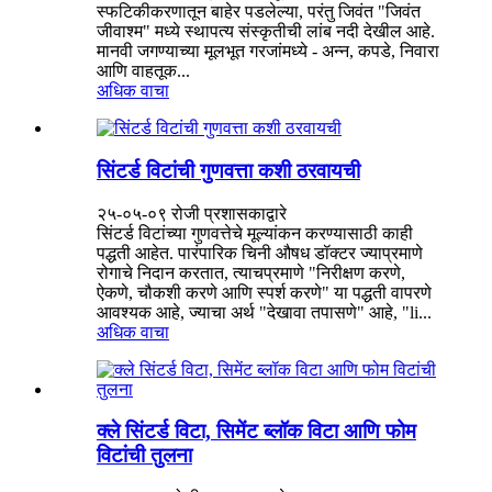
स्फटिकीकरणातून बाहेर पडलेल्या, परंतु जिवंत "जिवंत
जीवाश्म" मध्ये स्थापत्य संस्कृतीची लांब नदी देखील आहे.
मानवी जगण्याच्या मूलभूत गरजांमध्ये - अन्न, कपडे, निवारा
आणि वाहतूक...
अधिक वाचा
सिंटर्ड विटांची गुणवत्ता कशी ठरवायची
२५-०५-०९ रोजी प्रशासकाद्वारे
सिंटर्ड विटांच्या गुणवत्तेचे मूल्यांकन करण्यासाठी काही
पद्धती आहेत. पारंपारिक चिनी औषध डॉक्टर ज्याप्रमाणे
रोगाचे निदान करतात, त्याचप्रमाणे "निरीक्षण करणे,
ऐकणे, चौकशी करणे आणि स्पर्श करणे" या पद्धती वापरणे
आवश्यक आहे, ज्याचा अर्थ "देखावा तपासणे" आहे, "li...
अधिक वाचा
क्ले सिंटर्ड विटा, सिमेंट ब्लॉक विटा आणि फोम
विटांची तुलना