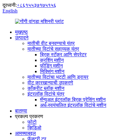
दूरध्वनी:
+८६१५५३७१७५१५६
English
मुखपृष्ठ
उत्पादने
मातीची वीट बनवण्याचे यंत्र
मातीच्या विटांचे सहाय्यक यंत्र
ब्रिक स्टॅकर आणि सेपरेटर
क्रशिंग मशीन
फीडिंग मशीन
मिक्सिंग मशीन
मातीच्या विटांचा भट्टी आणि ड्रायर
वीट कारखान्याची उपकरणे
काँक्रीट ब्लॉक मशीन
इंटरलॉक विटांचे यंत्र
मॅन्युअल इंटरलॉक ब्रिक प्रेसिंग मशीन
अर्ध-स्वयंचलित इंटरलॉक विटांचे मशीन
बातम्या
प्रकल्प प्रकरण
फोटो
व्हिडिओ
आमच्याबद्दल
फॅक्टरी टूर