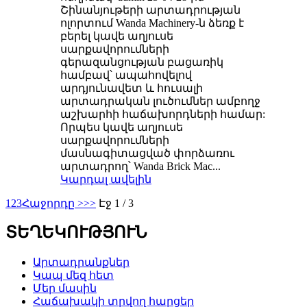
Շինանյութերի արտադրության
ոլորտում Wanda Machinery-ն ձեռք է
բերել կավե աղյուսե
սարքավորումների
գերազանցության բացառիկ
համբավ՝ ապահովելով
արդյունավետ և հուսալի
արտադրական լուծումներ ամբողջ
աշխարհի հաճախորդների համար:
Որպես կավե աղյուսե
սարքավորումների
մասնագիտացված փորձառու
արտադրող՝ Wanda Brick Mac...
Կարդալ ավելին
1
2
3
Հաջորդը >
>>
Էջ 1 / 3
ՏԵՂԵԿՈՒԹՅՈՒՆ
Արտադրանքներ
Կապ մեզ հետ
Մեր մասին
Հաճախակի տրվող հարցեր