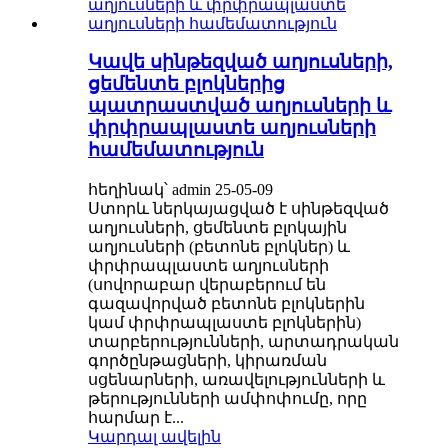
Կավե սինթեզված աղյուսների,
ցեմենտե բլոկներից
պատրաստված աղյուսների և
փրփրապլաստե աղյուսների
համեմատություն
հեղինակ՝ admin 25-05-09
Ստորև ներկայացված է սինթեզված
աղյուսների, ցեմենտե բլոկային
աղյուսների (բետոնե բլոկներ) և
փրփրապլաստե աղյուսների
(սովորաբար վերաբերում են
գազավորված բետոնե բլոկներին
կամ փրփրապլաստե բլոկներին)
տարբերությունների, արտադրական
գործընթացների, կիրառման
սցենարների, առավելությունների և
թերությունների ամփոփումը, որը
հարմար է...
Կարդալ ավելին