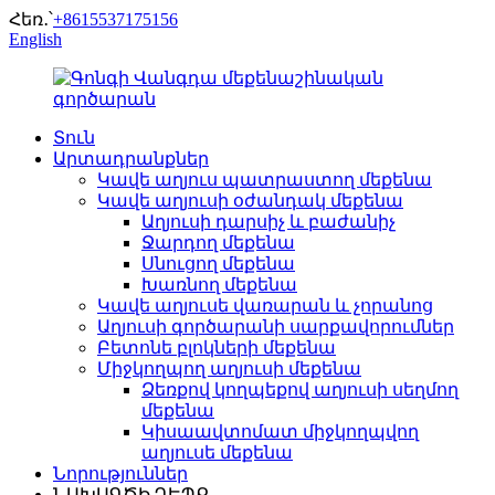
Հեռ․՝
+8615537175156
English
Տուն
Արտադրանքներ
Կավե աղյուս պատրաստող մեքենա
Կավե աղյուսի օժանդակ մեքենա
Աղյուսի դարսիչ և բաժանիչ
Ջարդող մեքենա
Սնուցող մեքենա
Խառնող մեքենա
Կավե աղյուսե վառարան և չորանոց
Աղյուսի գործարանի սարքավորումներ
Բետոնե բլոկների մեքենա
Միջկողպող աղյուսի մեքենա
Ձեռքով կողպեքով աղյուսի սեղմող
մեքենա
Կիսաավտոմատ միջկողպվող
աղյուսե մեքենա
Նորություններ
ՆԱԽԱԳԾԻ ԴԵՊՔ