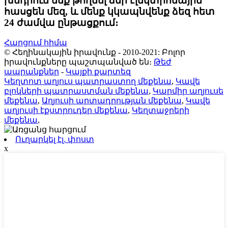
խնդրում ենք թողնել ձեր էլեկտրոնային
հասցեն մեզ, և մենք կկապնվենք ձեզ հետ
24 ժամվա ընթացքում։
Հարցում հիմա
© Հեղինակային իրավունք - 2010-2021: Բոլոր
իրավունքները պաշտպանված են։
Թեժ
ապրանքներ
-
Կայքի քարտեզ
Կեղտոտ աղյուս պատրաստող մեքենա
,
Կավե
բլոկների պատրաստման մեքենա
,
Կարմիր աղյուսե
մեքենա
,
Աղյուսի արտադրության մեքենա
,
Կավե
աղյուսի էքստրուդեր մեքենա
,
Կեղտաջրերի
մեքենա
,
Ուղարկել էլ. փոստ
x