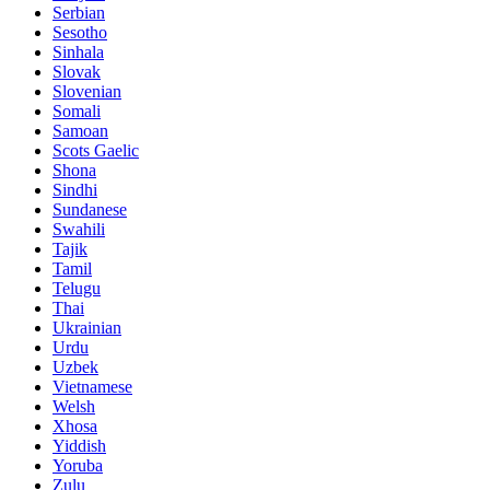
Serbian
Sesotho
Sinhala
Slovak
Slovenian
Somali
Samoan
Scots Gaelic
Shona
Sindhi
Sundanese
Swahili
Tajik
Tamil
Telugu
Thai
Ukrainian
Urdu
Uzbek
Vietnamese
Welsh
Xhosa
Yiddish
Yoruba
Zulu