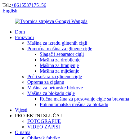
Tel.:
+8615537175156
English
Dom
Proizvodi
Mašina za izradu glinenih cigli
Pomoćna mašina za glinene cigle
Slagač i separator cigli
Mašina za drobljenje
Mašina za hranjenje
Mašina za miješanje
Peć i sušara za glinene cigle
Oprema za ciglanu
Mašina za betonske blokove
Mašina za blokadu cigle
Ručna mašina za presovanje cigle sa bravama
Poluautomatska mašina za blokadu
Vijesti
PROJEKTNI SLUČAJ
FOTOGRAFIJE
VIDEO ZAPISI
O nama
Obilazak fabrike