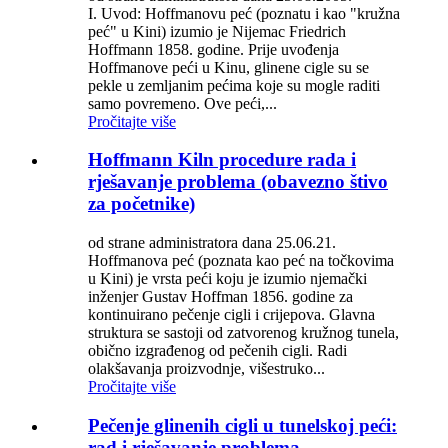
I. Uvod: Hoffmanovu peć (poznatu i kao "kružna
peć" u Kini) izumio je Nijemac Friedrich
Hoffmann 1858. godine. Prije uvođenja
Hoffmanove peći u Kinu, glinene cigle su se
pekle u zemljanim pećima koje su mogle raditi
samo povremeno. Ove peći,...
Pročitajte više
Hoffmann Kiln procedure rada i
rješavanje problema (obavezno štivo
za početnike)
od strane administratora dana 25.06.21.
Hoffmanova peć (poznata kao peć na točkovima
u Kini) je vrsta peći koju je izumio njemački
inženjer Gustav Hoffman 1856. godine za
kontinuirano pečenje cigli i crijepova. Glavna
struktura se sastoji od zatvorenog kružnog tunela,
obično izgrađenog od pečenih cigli. Radi
olakšavanja proizvodnje, višestruko...
Pročitajte više
Pečenje glinenih cigli u tunelskoj peći:
rad i rješavanje problema