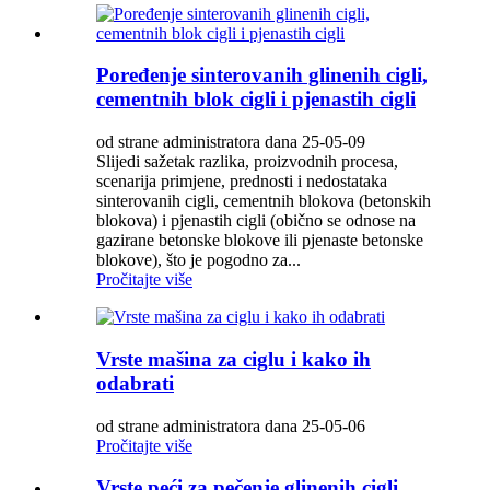
Poređenje sinterovanih glinenih cigli,
cementnih blok cigli i pjenastih cigli
od strane administratora dana 25-05-09
Slijedi sažetak razlika, proizvodnih procesa,
scenarija primjene, prednosti i nedostataka
sinterovanih cigli, cementnih blokova (betonskih
blokova) i pjenastih cigli (obično se odnose na
gazirane betonske blokove ili pjenaste betonske
blokove), što je pogodno za...
Pročitajte više
Vrste mašina za ciglu i kako ih
odabrati
od strane administratora dana 25-05-06
Pročitajte više
Vrste peći za pečenje glinenih cigli