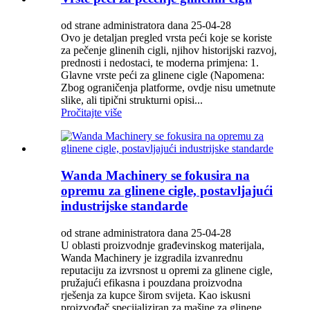
od strane administratora dana 25-04-28
Ovo je detaljan pregled vrsta peći koje se koriste
za pečenje glinenih cigli, njihov historijski razvoj,
prednosti i nedostaci, te moderna primjena: 1.
Glavne vrste peći za glinene cigle (Napomena:
Zbog ograničenja platforme, ovdje nisu umetnute
slike, ali tipični strukturni opisi...
Pročitajte više
Wanda Machinery se fokusira na
opremu za glinene cigle, postavljajući
industrijske standarde
od strane administratora dana 25-04-28
U oblasti proizvodnje građevinskog materijala,
Wanda Machinery je izgradila izvanrednu
reputaciju za izvrsnost u opremi za glinene cigle,
pružajući efikasna i pouzdana proizvodna
rješenja za kupce širom svijeta. Kao iskusni
proizvođač specijaliziran za mašine za glinene