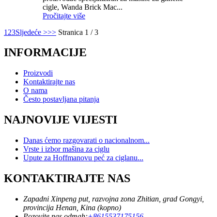
cigle, Wanda Brick Mac...
Pročitajte više
1
2
3
Sljedeće >
>>
Stranica 1 / 3
INFORMACIJE
Proizvodi
Kontaktirajte nas
O nama
Često postavljana pitanja
NAJNOVIJE VIJESTI
Danas ćemo razgovarati o nacionalnom...
Vrste i izbor mašina za ciglu
Upute za Hoffmanovu peć za ciglanu...
KONTAKTIRAJTE NAS
Zapadni Xinpeng put, razvojna zona Zhitian, grad Gongyi,
provincija Henan, Kina (kopno)
Pozovite nas odmah:
+8615537175156