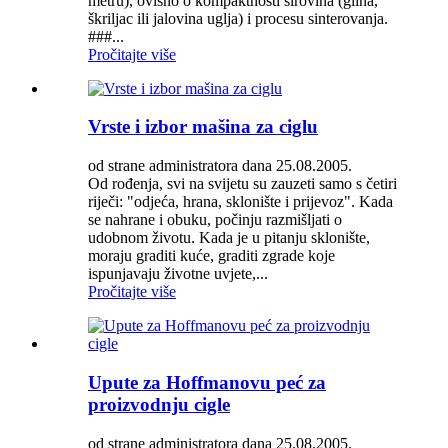
metru), ovisno o kompaktnosti sirovina (glina,
škriljac ili jalovina uglja) i procesu sinterovanja.
###...
Pročitajte više
Vrste i izbor mašina za ciglu
od strane administratora dana 25.08.2005.
Od rođenja, svi na svijetu su zauzeti samo s četiri
riječi: "odjeća, hrana, sklonište i prijevoz". Kada
se nahrane i obuku, počinju razmišljati o
udobnom životu. Kada je u pitanju sklonište,
moraju graditi kuće, graditi zgrade koje
ispunjavaju životne uvjete,...
Pročitajte više
Upute za Hoffmanovu peć za
proizvodnju cigle
od strane administratora dana 25.08.2005.