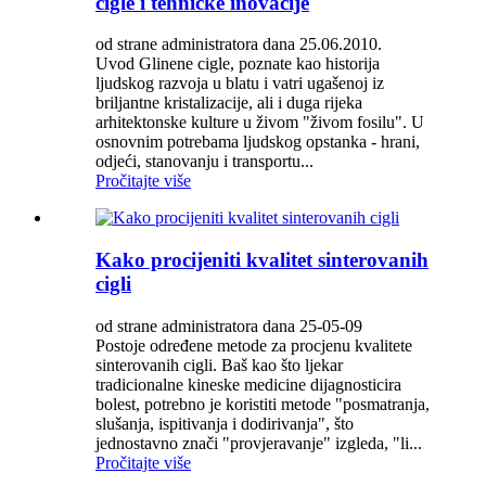
cigle i tehničke inovacije
od strane administratora dana 25.06.2010.
Uvod Glinene cigle, poznate kao historija
ljudskog razvoja u blatu i vatri ugašenoj iz
briljantne kristalizacije, ali i duga rijeka
arhitektonske kulture u živom "živom fosilu". U
osnovnim potrebama ljudskog opstanka - hrani,
odjeći, stanovanju i transportu...
Pročitajte više
Kako procijeniti kvalitet sinterovanih
cigli
od strane administratora dana 25-05-09
Postoje određene metode za procjenu kvalitete
sinterovanih cigli. Baš kao što ljekar
tradicionalne kineske medicine dijagnosticira
bolest, potrebno je koristiti metode "posmatranja,
slušanja, ispitivanja i dodirivanja", što
jednostavno znači "provjeravanje" izgleda, "li...
Pročitajte više