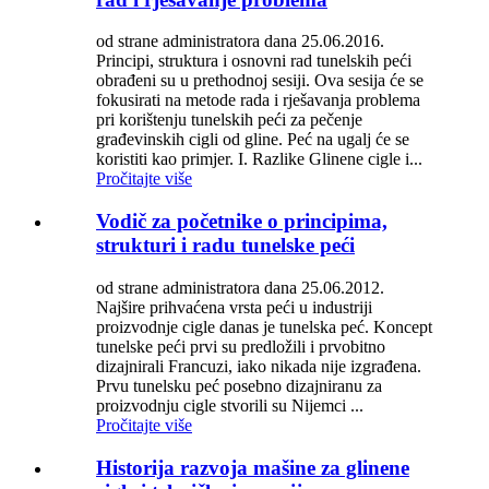
od strane administratora dana 25.06.2016.
Principi, struktura i osnovni rad tunelskih peći
obrađeni su u prethodnoj sesiji. Ova sesija će se
fokusirati na metode rada i rješavanja problema
pri korištenju tunelskih peći za pečenje
građevinskih cigli od gline. Peć na ugalj će se
koristiti kao primjer. I. Razlike Glinene cigle i...
Pročitajte više
Vodič za početnike o principima,
strukturi i radu tunelske peći
od strane administratora dana 25.06.2012.
Najšire prihvaćena vrsta peći u industriji
proizvodnje cigle danas je tunelska peć. Koncept
tunelske peći prvi su predložili i prvobitno
dizajnirali Francuzi, iako nikada nije izgrađena.
Prvu tunelsku peć posebno dizajniranu za
proizvodnju cigle stvorili su Nijemci ...
Pročitajte više
Historija razvoja mašine za glinene