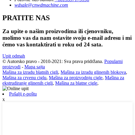
wdsale@cnwdmachine.com
PRATITE NAS
Za upite o našim proizvodima ili cjenovniku,
molimo vas da nam ostavite svoju e-mail adresu i mi
ćemo vas kontaktirati u roku od 24 sata.
Upit odmah
© Autorsko pravo - 2010-2021: Sva prava pridržana.
Popularni
proizvodi
-
Mapa sajta
Mašina za izradu blatnih cigli
,
Mašina za izradu glinenih blokova
,
Mašina za crvenu ciglu
,
Mašina za proizvodnju cigle
,
Mašina za
ekstrudiranje glinenih cigli
,
Mašina za blatne cigle
,
Pošalji e-poštu
x