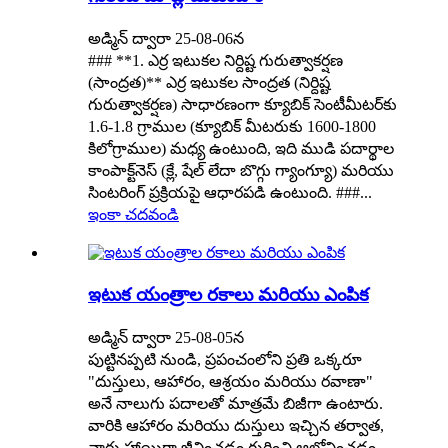
అడ్మిన్ ద్వారా 25-08-06న
### **1. ఎర్ర ఇటుకల నిర్దిష్ట గురుత్వాకర్షణ
(సాంద్రత)** ఎర్ర ఇటుకల సాంద్రత (నిర్దిష్ట
గురుత్వాకర్షణ) సాధారణంగా క్యూబిక్ సెంటీమీటర్‌కు
1.6-1.8 గ్రాముల (క్యూబిక్ మీటరుకు 1600-1800
కిలోగ్రాముల) మధ్య ఉంటుంది, ఇది ముడి పదార్థాల
కాంపాక్ట్‌నెస్ (క్లే, షేల్ లేదా బొగ్గు గ్యాంగ్యూ) మరియు
సింటరింగ్ ప్రక్రియపై ఆధారపడి ఉంటుంది. ###...
ఇంకా చదవండి
ఇటుక యంత్రాల రకాలు మరియు ఎంపిక
అడ్మిన్ ద్వారా 25-08-05న
పుట్టినప్పటి నుండి, ప్రపంచంలోని ప్రతి ఒక్కరూ
"దుస్తులు, ఆహారం, ఆశ్రయం మరియు రవాణా"
అనే నాలుగు పదాలతో మాత్రమే బిజీగా ఉంటారు.
వారికి ఆహారం మరియు దుస్తులు ఇచ్చిన తర్వాత,
వారు హాయిగా జీవించడం గురించి ఆలోచించడం