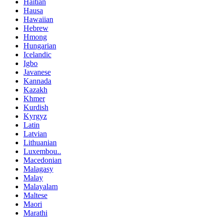
Haitian
Hausa
Hawaiian
Hebrew
Hmong
Hungarian
Icelandic
Igbo
Javanese
Kannada
Kazakh
Khmer
Kurdish
Kyrgyz
Latin
Latvian
Lithuanian
Luxembou..
Macedonian
Malagasy
Malay
Malayalam
Maltese
Maori
Marathi