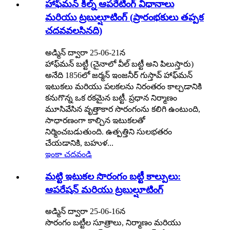
హాఫ్‌మన్ కిల్న్ ఆపరేటింగ్ విధానాలు
మరియు ట్రబుల్షూటింగ్ (ప్రారంభకులు తప్పక
చదవవలసినది)
అడ్మిన్ ద్వారా 25-06-21న
హాఫ్‌మన్ బట్టీ (చైనాలో వీల్ బట్టీ అని పిలుస్తారు)
అనేది 1856లో జర్మన్ ఇంజనీర్ గుస్తావ్ హాఫ్‌మన్
ఇటుకలు మరియు పలకలను నిరంతరం కాల్చడానికి
కనుగొన్న ఒక రకమైన బట్టీ. ప్రధాన నిర్మాణం
మూసివేసిన వృత్తాకార సొరంగంను కలిగి ఉంటుంది,
సాధారణంగా కాల్చిన ఇటుకలతో
నిర్మించబడుతుంది. ఉత్పత్తిని సులభతరం
చేయడానికి, బహుళ...
ఇంకా చదవండి
మట్టి ఇటుకల సొరంగం బట్టీ కాల్పులు:
ఆపరేషన్ మరియు ట్రబుల్షూటింగ్
అడ్మిన్ ద్వారా 25-06-16న
సొరంగం బట్టీల సూత్రాలు, నిర్మాణం మరియు