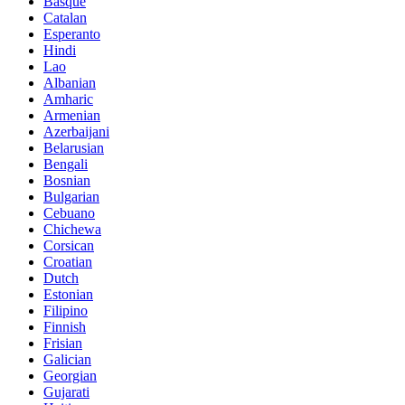
Basque
Catalan
Esperanto
Hindi
Lao
Albanian
Amharic
Armenian
Azerbaijani
Belarusian
Bengali
Bosnian
Bulgarian
Cebuano
Chichewa
Corsican
Croatian
Dutch
Estonian
Filipino
Finnish
Frisian
Galician
Georgian
Gujarati