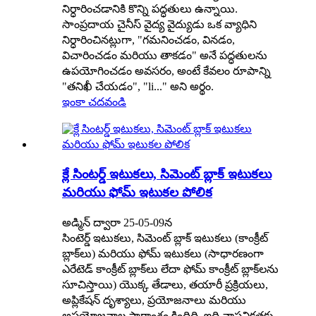
నిర్ధారించడానికి కొన్ని పద్ధతులు ఉన్నాయి.
సాంప్రదాయ చైనీస్ వైద్య వైద్యుడు ఒక వ్యాధిని
నిర్ధారించినట్లుగా, "గమనించడం, వినడం,
విచారించడం మరియు తాకడం" అనే పద్ధతులను
ఉపయోగించడం అవసరం, అంటే కేవలం రూపాన్ని
"తనిఖీ చేయడం", "li..." అని అర్థం.
ఇంకా చదవండి
క్లే సింటర్డ్ ఇటుకలు, సిమెంట్ బ్లాక్ ఇటుకలు
మరియు ఫోమ్ ఇటుకల పోలిక
అడ్మిన్ ద్వారా 25-05-09న
సింటెర్డ్ ఇటుకలు, సిమెంట్ బ్లాక్ ఇటుకలు (కాంక్రీట్
బ్లాక్‌లు) మరియు ఫోమ్ ఇటుకలు (సాధారణంగా
ఎరేటెడ్ కాంక్రీట్ బ్లాక్‌లు లేదా ఫోమ్ కాంక్రీట్ బ్లాక్‌లను
సూచిస్తాయి) యొక్క తేడాలు, తయారీ ప్రక్రియలు,
అప్లికేషన్ దృశ్యాలు, ప్రయోజనాలు మరియు
అప్రయోజనాల సారాంశం క్రిందిది, ఇది వాస్తవికతకు