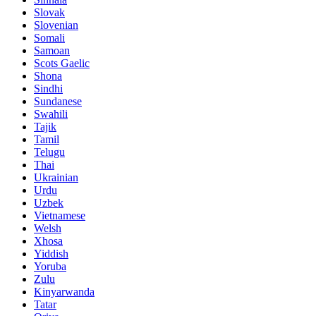
Slovak
Slovenian
Somali
Samoan
Scots Gaelic
Shona
Sindhi
Sundanese
Swahili
Tajik
Tamil
Telugu
Thai
Ukrainian
Urdu
Uzbek
Vietnamese
Welsh
Xhosa
Yiddish
Yoruba
Zulu
Kinyarwanda
Tatar