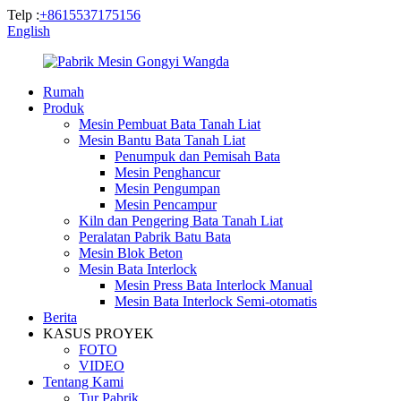
Telp :
+8615537175156
English
Rumah
Produk
Mesin Pembuat Bata Tanah Liat
Mesin Bantu Bata Tanah Liat
Penumpuk dan Pemisah Bata
Mesin Penghancur
Mesin Pengumpan
Mesin Pencampur
Kiln dan Pengering Bata Tanah Liat
Peralatan Pabrik Batu Bata
Mesin Blok Beton
Mesin Bata Interlock
Mesin Press Bata Interlock Manual
Mesin Bata Interlock Semi-otomatis
Berita
KASUS PROYEK
FOTO
VIDEO
Tentang Kami
Tur Pabrik