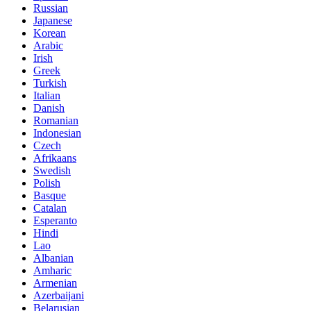
Russian
Japanese
Korean
Arabic
Irish
Greek
Turkish
Italian
Danish
Romanian
Indonesian
Czech
Afrikaans
Swedish
Polish
Basque
Catalan
Esperanto
Hindi
Lao
Albanian
Amharic
Armenian
Azerbaijani
Belarusian