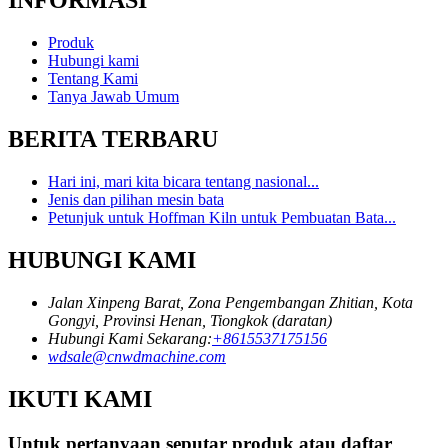
INFORMASI
Produk
Hubungi kami
Tentang Kami
Tanya Jawab Umum
BERITA TERBARU
Hari ini, mari kita bicara tentang nasional...
Jenis dan pilihan mesin bata
Petunjuk untuk Hoffman Kiln untuk Pembuatan Bata...
HUBUNGI KAMI
Jalan Xinpeng Barat, Zona Pengembangan Zhitian, Kota
Gongyi, Provinsi Henan, Tiongkok (daratan)
Hubungi Kami Sekarang:
+8615537175156
wdsale@cnwdmachine.com
IKUTI KAMI
Untuk pertanyaan seputar produk atau daftar