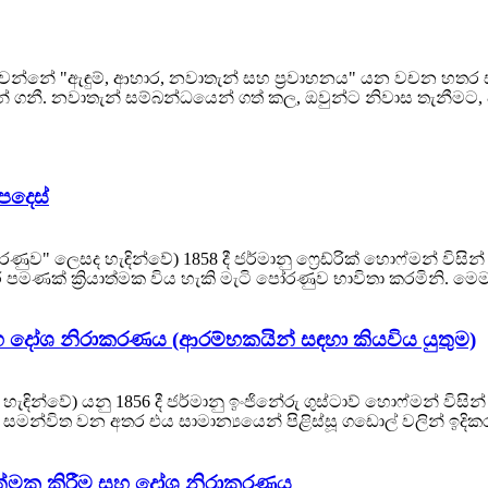
නේ "ඇඳුම්, ආහාර, නවාතැන් සහ ප්‍රවාහනය" යන වචන හතර සම
ටන් ගනී. නවාතැන් සම්බන්ධයෙන් ගත් කල, ඔවුන්ට නිවාස තැනීමට
පදෙස්
ණුව" ලෙසද හැඳින්වේ) 1858 දී ජර්මානු ෆ්‍රෙඩ්රික් හොෆ්මන් වි
වර පමණක් ක්‍රියාත්මක විය හැකි මැටි පෝරණුව භාවිතා කරමිනි. මෙ
ි සහ දෝශ නිරාකරණය (ආරම්භකයින් සඳහා කියවිය යුතුම)
්වේ) යනු 1856 දී ජර්මානු ඉංජිනේරු ගුස්ටාව් හොෆ්මන් විසි
් සමන්විත වන අතර එය සාමාන්‍යයෙන් පිළිස්සූ ගඩොල් වලින් ඉදිකර
ියාත්මක කිරීම සහ දෝශ නිරාකරණය