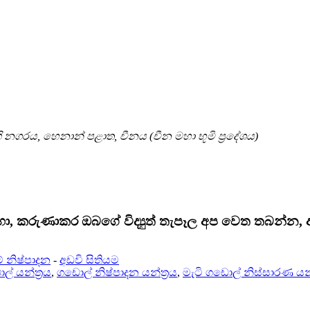
 නගරය, හෙනාන් පළාත, චීනය (චීන මහා භූමි ප්‍රදේශය)
සඳහා, කරුණාකර ඔබගේ විද්‍යුත් තැපෑල අප වෙත තබන්න,
් නිෂ්පාදන
-
අඩවි සිතියම
ල් යන්ත්‍රය
,
ගඩොල් නිෂ්පාදන යන්ත්‍රය
,
මැටි ගඩොල් නිස්සාරණ යන්