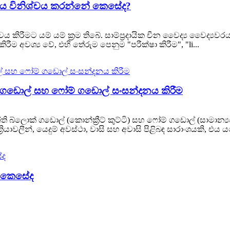
වය විනිශ්චය කරන්නේ කෙසේද?
ිරීමට යම් යම් ක්‍රම තිබේ. සාම්ප්‍රදායික චීන වෛද්‍ය වෛද්‍ය
ිරීම අවශ්‍ය වේ, එහි තේරුම පෙනුම "පරීක්ෂා කිරීම", "li...
ක් ගඩොල් සහ ෆෝම් ගඩොල් සංසන්දනය කිරීම
්ලොක් ගඩොල් (කොන්ක්‍රීට් කුට්ටි) සහ ෆෝම් ගඩොල් (සාමාන්‍යයෙ
රියාවලීන්, යෙදුම් අවස්ථා, වාසි සහ අවාසි පිළිබඳ සාරාංශයකි, එය 
ේ කෙසේද