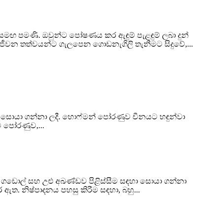
ඟ පමණි. ඔවුන්ට පෝෂණය කර ඇඳුම් පැළඳුම් ලබා දුන්
, ජීවන තත්වයන්ට ගැලපෙන ගොඩනැගිලි තැනීමට සිදුවේ,...
සින් සොයා ගන්නා ලදී. හොෆ්මන් පෝරණුව චීනයට හඳුන්වා
ම පෝරණුව,...
න් ගඩොල් සහ උළු අඛණ්ඩව පිළිස්සීම සඳහා සොයා ගන්නා
 ඇත. නිෂ්පාදනය පහසු කිරීම සඳහා, බහු...