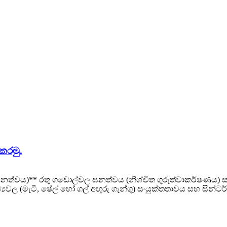
කරමු.
ඝනත්වය)** රතු ගඩොල්වල ඝනත්වය (නිශ්චිත ගුරුත්වාකර්ෂණය) සාම
්‍යවල (මැටි, ෂේල් හෝ ගල් අඟුරු ගැන්ගු) සංයුක්තතාවය සහ සින්ටර් ක