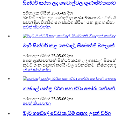
සින්ටර් කරන ලද ගඩොල්වල ගුණාත්මකභා
පරිපාලක විසින් 25-05-09 දින
සින්ටර් කරන ලද ගඩොල්වල ගුණාත්මකභාවය විනිශ්චය ක
සවන් දීම, විමසීම සහ ස්පර්ශ කිරීම" යන ක්‍රම භාවිතා ක
තවත් කියවන්න
මැටි සින්ටර් කළ ගඩොල්, සිමෙන්ති බ්ලො
පරිපාලක විසින් 25-05-09 දින
පහත දැක්වෙන්නේ සින්ටර් කරන ලද ගඩොල්, සිමෙන්ති බ
කුට්ටි ගැන සඳහන් කරයි) වල වෙනස්කම්, නිෂ්පාදන ක්‍
තවත් කියවන්න
ගඩොල් යන්ත්‍ර වර්ග සහ ඒවා තෝරා ගන්න
පරිපාලක විසින් 25-05-06 දින
තවත් කියවන්න
මැටි ගඩොල් වෙඩි තැබීම සඳහා උඳුන් වර්ග