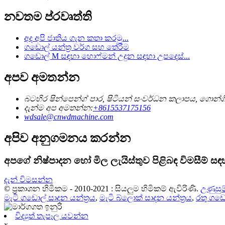
නවතම ප්රවෘත්ති
අද අපි ජාතිය ගැන කතා කරමු...
ගඩොල් යන්ත්‍ර වර්ග සහ තේරීම
ගඩොල් M සඳහා හොෆ්මන් උදුන සඳහා උපදෙස්...
අපව අමතන්න
බටහිර ෂින්පෙන්ග් පාර, ෂිටියන් සංවර්ධන කලාපය, ගොන්ගි
දැන්ම අප අමතන්න:
+8615537175156
wdsale@cnwdmachine.com
අපිව අනුගමනය කරන්න
අපගේ නිෂ්පාදන හෝ මිල ලැයිස්තුව පිළිබඳ විමසීම් 
දැන් විමසන්න
© ප්‍රකාශන හිමිකම - 2010-2021 : සියලුම හිමිකම් ඇවිරිණි.
උණුසුම
මැටි ගඩොල් සාදන යන්ත්‍රය
,
මැටි බ්ලොක් සාදන යන්ත්‍රය
,
රතු ගඩො
විද්‍යුත් තැපෑල යවන්න
x