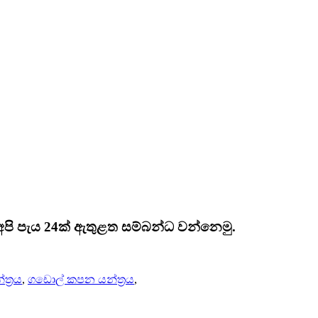
 අපි පැය 24ක් ඇතුළත සම්බන්ධ වන්නෙමු.
ත්‍රය
,
ගඩොල් කපන යන්ත්‍රය
,