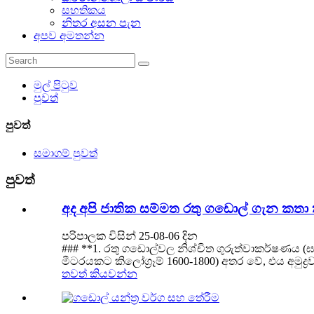
සහතිකය
නිතර අසන පැන
අපව අමතන්න
මුල් පිටුව
පුවත්
පුවත්
සමාගම් පුවත්
පුවත්
අද අපි ජාතික සම්මත රතු ගඩොල් ගැන කතා 
පරිපාලක විසින් 25-08-06 දින
### **1. රතු ගඩොල්වල නිශ්චිත ගුරුත්වාකර්ෂණය (
මීටරයකට කිලෝග්‍රෑම් 1600-1800) අතර වේ, එය අමුද්‍රව
තවත් කියවන්න