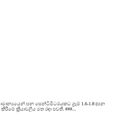
ාන්‍යයෙන් ඝන සෙන්ටිමීටරයකට ග්‍රෑම් 1.6-1.8 (ඝන
ිරීමේ ක්‍රියාවලිය මත රඳා පවතී. ###...