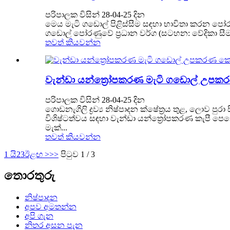
පරිපාලක විසින් 28-04-25 දින
මෙය මැටි ගඩොල් පිළිස්සීම සඳහා භාවිතා කරන පෝර
ගඩොල් පෝරණුවේ ප්‍රධාන වර්ග (සටහන: වේදිකා සීමාවන
තවත් කියවන්න
වැන්ඩා යන්ත්‍රෝපකරණ මැටි ගඩොල් උපකරණ
පරිපාලක විසින් 28-04-25 දින
ගොඩනැගිලි ද්‍රව්‍ය නිෂ්පාදන ක්ෂේත්‍රය තුළ, ලොව 
විශිෂ්ටත්වය සඳහා වැන්ඩා යන්ත්‍රෝපකරණ කැපී පෙනෙ
මැක්...
තවත් කියවන්න
1 යි
2
3
ඊළඟ >
>>
පිටුව 1 / 3
තොරතුරු
නිෂ්පාදන
අපව අමතන්න
අපි ගැන
නිතර අසන පැන