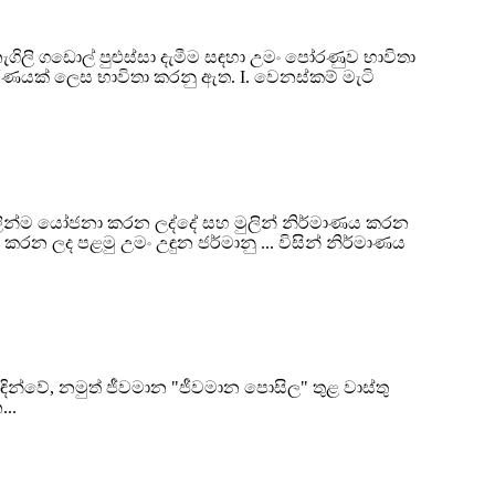
ගිලි ගඩොල් පුළුස්සා දැමීම සඳහා උමං පෝරණුව භාවිතා
රණයක් ලෙස භාවිතා කරනු ඇත. I. වෙනස්කම් මැටි
මුලින්ම යෝජනා කරන ලද්දේ සහ මුලින් නිර්මාණය කරන
කරන ලද පළමු උමං උඳුන ජර්මානු ... විසින් නිර්මාණය
ින්වේ, නමුත් ජීවමාන "ජීවමාන පොසිල" තුළ වාස්තු
...