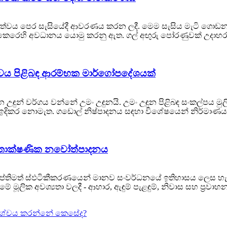
කාරිත්වය පෙර සැසියේදී ආවරණය කරන ලදී. මෙම සැසිය මැටි ගොඩනැ
‍රම කෙරෙහි අවධානය යොමු කරනු ඇත. ගල් අඟුරු පෝරණුවක් උදාහ
රිත්වය පිළිබඳ ආරම්භක මාර්ගෝපදේශයක්
 උඳුන් වර්ගය වන්නේ උමං උඳුනයි. උමං උඳුන පිළිබඳ සංකල්පය 
ටෙකත් ඉදිකර නොමැත. ගඩොල් නිෂ්පාදනය සඳහා විශේෂයෙන් නිර්මාණය 
සහ තාක්ෂණික නවෝත්පාදනය
ූ දීප්තිමත් ස්ඵටිකීකරණයෙන් මානව සංවර්ධනයේ ඉතිහාසය ලෙස හැඳ
්මේ මූලික අවශ්‍යතා වලදී - ආහාර, ඇඳුම් පැළඳුම්, නිවාස සහ ප්‍රවාහන