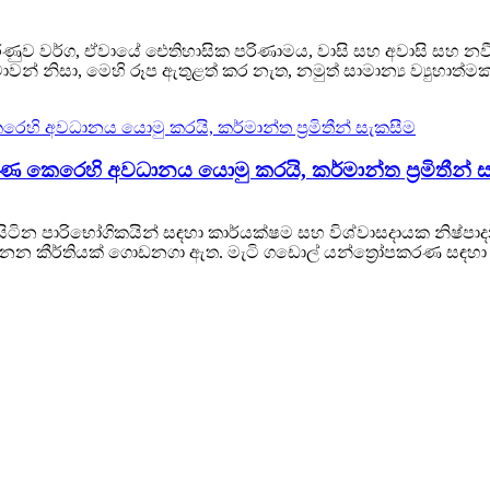
ණුව වර්ග, ඒවායේ ඓතිහාසික පරිණාමය, වාසි සහ අවාසි සහ නවීන 
් නිසා, මෙහි රූප ඇතුළත් කර නැත, නමුත් සාමාන්‍ය ව්‍යුහාත්මක 
 කෙරෙහි අවධානය යොමු කරයි, කර්මාන්ත ප්‍රමිතීන් 
පුරා සිටින පාරිභෝගිකයින් සඳහා කාර්යක්ෂම සහ විශ්වාසදායක නිෂ්
න කීර්තියක් ගොඩනගා ඇත. මැටි ගඩොල් යන්ත්‍රෝපකරණ සඳහා විශේෂ