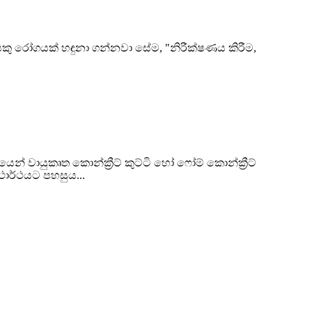
වරයකු රෝගයක් හඳුනා ගන්නවා සේම, "නිරීක්ෂණය කිරීම,
න් වායුකෘත කොන්ක්‍රීට් කුට්ටි හෝ ෆෝම් කොන්ක්‍රීට්
යථාර්ථයට පහසුය...