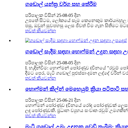
ගඩොල් යන්ත්‍ර වර්ග සහ තේරීම
පරිපාලක විසින් 25-08-05 දින
උපතේ සිටම, ලෝකයේ සෑම කෙනෙකුම කාර්යබහුල වන්
පසු, ඔවුන් සුවපහසු ලෙස ජීවත් වීම ගැන සිතීමට ප
තවත් කියවන්න
ගඩොල් සෑදීම සඳහා හොෆ්මන් උදුන සඳහා උ
පරිපාලක විසින් 25-08-05 දින
I. හැඳින්වීම: හොෆ්මන් පෝරණුව (චීනයේ "රවුම් පෝර
දීමට පෙර, මැටි ගඩොල් පුළුස්සා දමන ලද්දේ වරින් 
තවත් කියවන්න
හොෆ්මන් කිල්න් මෙහෙයුම් ක්‍රියා පටිපාට
පරිපාලක විසින් 25-06-21 දින
හොෆ්මන් පෝරණුව (චීනයේ රෝද පෝරණුවක් ලෙස හැඳින
ලද පෝරණුවකි. ප්‍රධාන ව්‍යුහය සංවෘත රවුම් උමගකින
තවත් කියවන්න
මැටි ගඩොල් උමං උඳුනක වෙඩි තැබීම: ක්‍ර