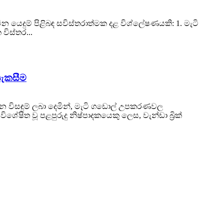
යෙදුම් පිළිබඳ සවිස්තරාත්මක දළ විශ්ලේෂණයකි: 1. මැටි
විස්තර...
සැකසීම
පාදන විසඳුම් ලබා දෙමින්, මැටි ගඩොල් උපකරණවල
ිත වූ පළපුරුදු නිෂ්පාදකයෙකු ලෙස, වැන්ඩා බ්‍රික්