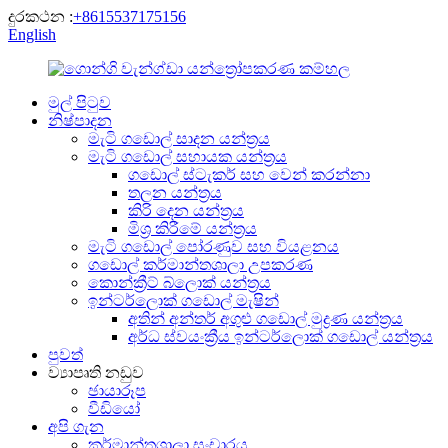
දුරකථන :
+8615537175156
English
මුල් පිටුව
නිෂ්පාදන
මැටි ගඩොල් සාදන යන්ත්‍රය
මැටි ගඩොල් සහායක යන්ත්‍රය
ගඩොල් ස්ටැකර් සහ වෙන් කරන්නා
තලන යන්ත්‍රය
කිරි දෙන යන්ත්‍රය
මිශ්‍ර කිරීමේ යන්ත්‍රය
මැටි ගඩොල් පෝරණුව සහ වියළනය
ගඩොල් කර්මාන්තශාලා උපකරණ
කොන්ක්‍රීට් බ්ලොක් යන්ත්‍රය
ඉන්ටර්ලොක් ගඩොල් මැෂින්
අතින් අන්තර් අගුළු ගඩොල් මුද්‍රණ යන්ත්‍රය
අර්ධ ස්වයංක්‍රීය ඉන්ටර්ලොක් ගඩොල් යන්ත්‍රය
පුවත්
ව්‍යාපෘති නඩුව
ඡායාරූප
වීඩියෝ
අපි ගැන
කර්මාන්තශාලා සංචාරය