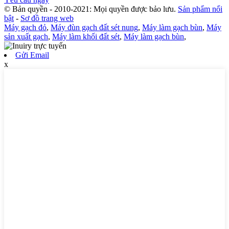
© Bản quyền - 2010-2021: Mọi quyền được bảo lưu.
Sản phẩm nổi
bật
-
Sơ đồ trang web
Máy gạch đỏ
,
Máy đùn gạch đất sét nung
,
Máy làm gạch bùn
,
Máy
sản xuất gạch
,
Máy làm khối đất sét
,
Máy làm gạch bùn
,
Gửi Email
x