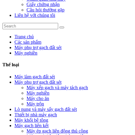
Giấy chứng nhận
Câu hỏi thường gặp
Liên hệ với chúng tôi
Trang chủ
Các sản phẩm
Máy phụ trợ gạch đất sét
Máy nghiền
Thể loại
Máy làm gạch đất sét
Máy phụ trợ gạch đất sét
Máy xếp gạch và máy tách gạch
Máy nghiền
Máy cho ăn
Máy trộn
Lò nung và máy sấy gạch đất sét
Thiết bị nhà máy gạch
Máy khối bê tông
Máy gạch liên kết
Máy ép gạch liên động thủ công