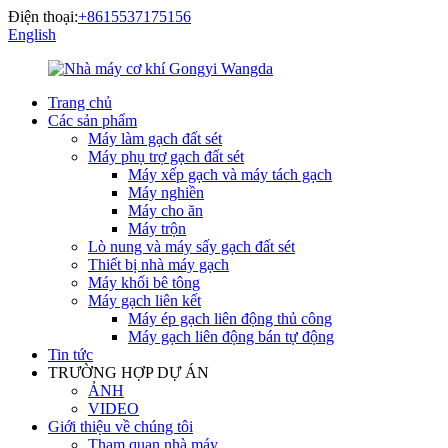
Điện thoại:
+8615537175156
English
Trang chủ
Các sản phẩm
Máy làm gạch đất sét
Máy phụ trợ gạch đất sét
Máy xếp gạch và máy tách gạch
Máy nghiền
Máy cho ăn
Máy trộn
Lò nung và máy sấy gạch đất sét
Thiết bị nhà máy gạch
Máy khối bê tông
Máy gạch liên kết
Máy ép gạch liên động thủ công
Máy gạch liên động bán tự động
Tin tức
TRƯỜNG HỢP DỰ ÁN
ẢNH
VIDEO
Giới thiệu về chúng tôi
Tham quan nhà máy