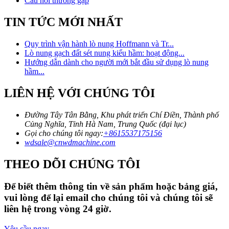
Câu hỏi thường gặp
TIN TỨC MỚI NHẤT
Quy trình vận hành lò nung Hoffmann và Tr...
Lò nung gạch đất sét nung kiểu hầm: hoạt động...
Hướng dẫn dành cho người mới bắt đầu sử dụng lò nung
hầm...
LIÊN HỆ VỚI CHÚNG TÔI
Đường Tây Tân Bằng, Khu phát triển Chí Điền, Thành phố
Củng Nghĩa, Tỉnh Hà Nam, Trung Quốc (đại lục)
Gọi cho chúng tôi ngay:
+8615537175156
wdsale@cnwdmachine.com
THEO DÕI CHÚNG TÔI
Để biết thêm thông tin về sản phẩm hoặc bảng giá,
vui lòng để lại email cho chúng tôi và chúng tôi sẽ
liên hệ trong vòng 24 giờ.
Yêu cầu ngay