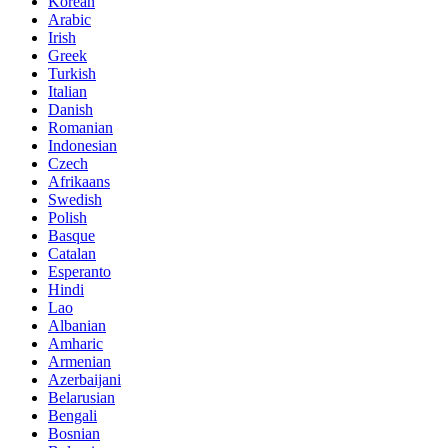
Korean
Arabic
Irish
Greek
Turkish
Italian
Danish
Romanian
Indonesian
Czech
Afrikaans
Swedish
Polish
Basque
Catalan
Esperanto
Hindi
Lao
Albanian
Amharic
Armenian
Azerbaijani
Belarusian
Bengali
Bosnian