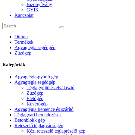
Bizonyítvány
GYIK
Kapcsolat
Otthon
Termékek
Agyagtégla segédgép
Zúzógép
Kategóriák
Agyagtégla-gyártó gép
Agyagtégla segédgép
Téglagyűjtő és elválasztó
Zúzógép
Etetőgép
Keverőgép
Agyagtégla-kemence és szárító
Téglagyári berendezések
Betonblokk gép
Reteszelő téglagyártó gép
Kézi reteszelő téglapréselő gép