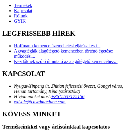
Termékek
Kapcsolat
Rólunk
GYIK
LEGFRISSEBB HÍREK
Hoffmann kemence üzemeltetési eljárásai és t...
Agyagtéglák alagútégető kemencében történő égetése:
működési...
Kezdőknek szóló útmutató az alagútégető kemencéhez...
KAPCSOLAT
Nyugat-Xinpeng út, Zhitian fejlesztési övezet, Gongyi város,
Henan tartomány, Kína (szárazföld)
Hívjon minket most:
+8615537175156
wdsale@cnwdmachine.com
KÖVESS MINKET
Termékeinkkel vagy árlistánkkal kapcsolatos