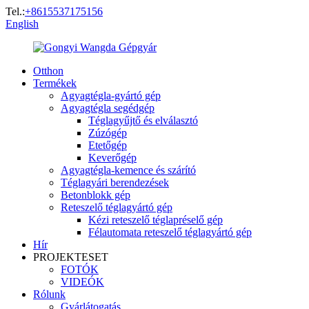
Tel.:
+8615537175156
English
Otthon
Termékek
Agyagtégla-gyártó gép
Agyagtégla segédgép
Téglagyűjtő és elválasztó
Zúzógép
Etetőgép
Keverőgép
Agyagtégla-kemence és szárító
Téglagyári berendezések
Betonblokk gép
Reteszelő téglagyártó gép
Kézi reteszelő téglapréselő gép
Félautomata reteszelő téglagyártó gép
Hír
PROJEKTESET
FOTÓK
VIDEÓK
Rólunk
Gyárlátogatás