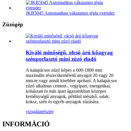
JKB5045 Automatikus vákuumos tégla extruder
Zúzógép
Kiváló minőségű, olcsó árú kőagyag
szénporlasztó mini zúzó eladó
A kalapácsos zúzó képes a 600-1800 mm
maximális részecskeméretű anyagot 20 vagy 20
mm-re vagy annál kisebbre aprítani. A kalapácsos
zúzó alkalmas cement-, vegyipari, energetikai,
kohászati ​​és más ipari ágazatokban közepes
keménységű anyagok, például mészkő, salak,
koksz, szén és egyéb anyagok zúzására.
vizsgálat
részlet
INFORMÁCIÓ