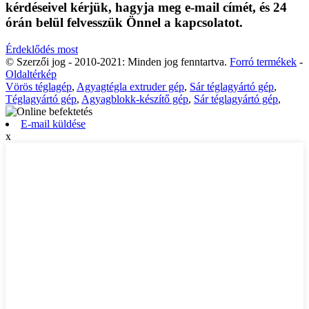
kérdéseivel kérjük, hagyja meg e-mail címét, és 24
órán belül felvesszük Önnel a kapcsolatot.
Érdeklődés most
© Szerzői jog - 2010-2021: Minden jog fenntartva.
Forró termékek
-
Oldaltérkép
Vörös téglagép
,
Agyagtégla extruder gép
,
Sár téglagyártó gép
,
Téglagyártó gép
,
Agyagblokk-készítő gép
,
Sár téglagyártó gép
,
E-mail küldése
x