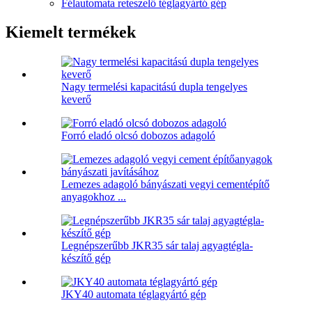
Félautomata reteszelő téglagyártó gép
Kiemelt termékek
Nagy termelési kapacitású dupla tengelyes
keverő
Forró eladó olcsó dobozos adagoló
Lemezes adagoló bányászati ​​vegyi cementépítő
anyagokhoz ...
Legnépszerűbb JKR35 sár talaj agyagtégla-
készítő gép
JKY40 automata téglagyártó gép