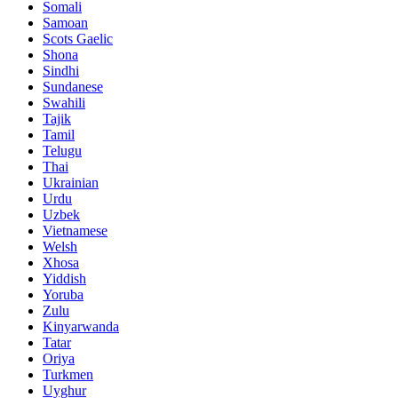
Somali
Samoan
Scots Gaelic
Shona
Sindhi
Sundanese
Swahili
Tajik
Tamil
Telugu
Thai
Ukrainian
Urdu
Uzbek
Vietnamese
Welsh
Xhosa
Yiddish
Yoruba
Zulu
Kinyarwanda
Tatar
Oriya
Turkmen
Uyghur