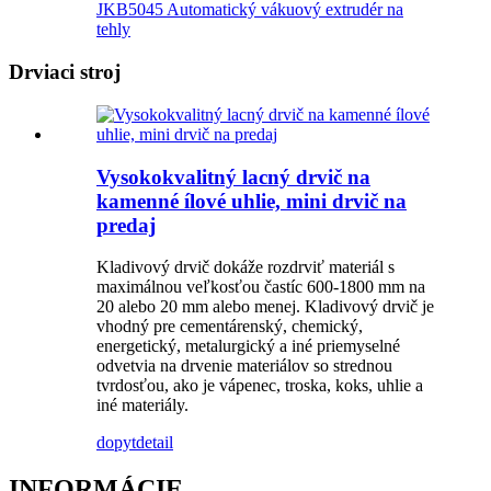
JKB5045 Automatický vákuový extrudér na
tehly
Drviaci stroj
Vysokokvalitný lacný drvič na
kamenné ílové uhlie, mini drvič na
predaj
Kladivový drvič dokáže rozdrviť materiál s
maximálnou veľkosťou častíc 600-1800 mm na
20 alebo 20 mm alebo menej. Kladivový drvič je
vhodný pre cementárenský, chemický,
energetický, metalurgický a iné priemyselné
odvetvia na drvenie materiálov so strednou
tvrdosťou, ako je vápenec, troska, koks, uhlie a
iné materiály.
dopyt
detail
INFORMÁCIE