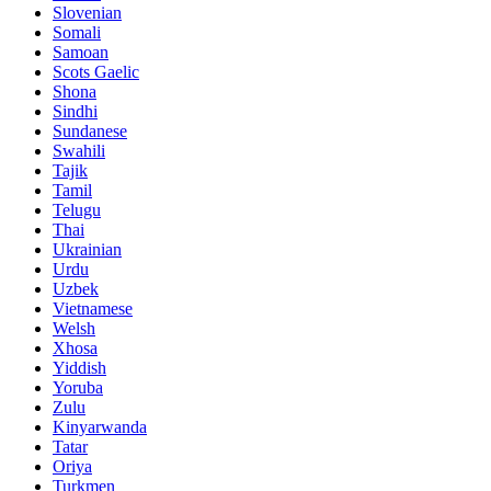
Slovenian
Somali
Samoan
Scots Gaelic
Shona
Sindhi
Sundanese
Swahili
Tajik
Tamil
Telugu
Thai
Ukrainian
Urdu
Uzbek
Vietnamese
Welsh
Xhosa
Yiddish
Yoruba
Zulu
Kinyarwanda
Tatar
Oriya
Turkmen