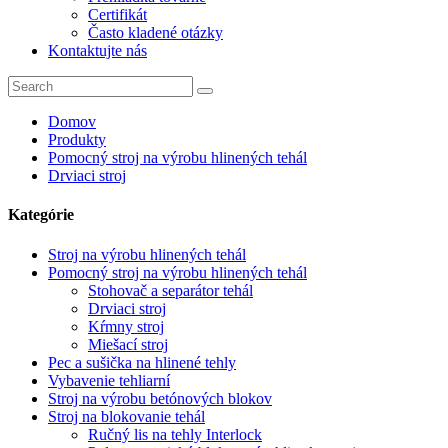
Certifikát
Často kladené otázky
Kontaktujte nás
Domov
Produkty
Pomocný stroj na výrobu hlinených tehál
Drviaci stroj
Kategórie
Stroj na výrobu hlinených tehál
Pomocný stroj na výrobu hlinených tehál
Stohovač a separátor tehál
Drviaci stroj
Kŕmny stroj
Miešací stroj
Pec a sušička na hlinené tehly
Vybavenie tehliarní
Stroj na výrobu betónových blokov
Stroj na blokovanie tehál
Ručný lis na tehly Interlock