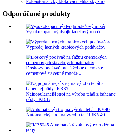
Poloautomatický blokovací tehliarsky stroj
Odporúčané produkty
Vysokokapacitný dvojhriadeľový mixér
Výpredaj lacných krabicových podávačov
Doskový podávač pre ťažobné chemické
cementové stavebné rohože ...
Najpopulárnejší stroj na výrobu tehál z bahennej
pôdy JKR35
Automatický stroj na výrobu tehál JKY40