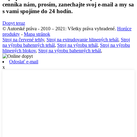
cenníka nám, prosím, zanechajte svoj e-mail a my sa
s vami spojíme do 24 hodín.
Dopyt teraz
© Autorské práva - 2010 – 2021: Všetky práva vyhradené.
Horúce
produkty
-
Mapa stránok
Stroj na červené tehly
,
Stroj na extrudovanie hlinených tehál
,
Stroj
na výrobu bahenných tehál
,
Stroj na výrobu tehál
,
Stroj na výrobu
hlinených blokov
,
Stroj na výrobu bahenných tehál
,
Odoslať e-mail
x