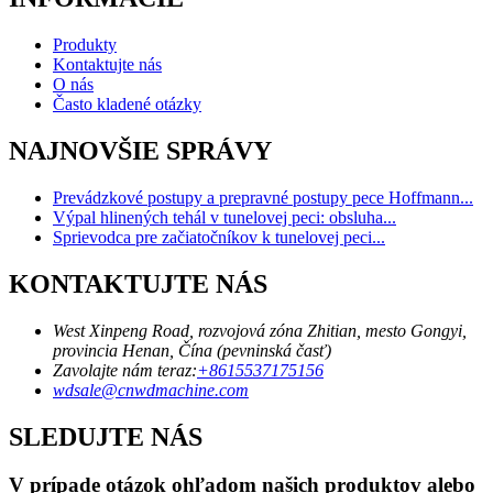
Produkty
Kontaktujte nás
O nás
Často kladené otázky
NAJNOVŠIE SPRÁVY
Prevádzkové postupy a prepravné postupy pece Hoffmann...
Výpal hlinených tehál v tunelovej peci: obsluha...
Sprievodca pre začiatočníkov k tunelovej peci...
KONTAKTUJTE NÁS
West Xinpeng Road, rozvojová zóna Zhitian, mesto Gongyi,
provincia Henan, Čína (pevninská časť)
Zavolajte nám teraz:
+8615537175156
wdsale@cnwdmachine.com
SLEDUJTE NÁS
V prípade otázok ohľadom našich produktov alebo