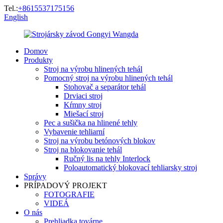
Tel.:
+8615537175156
English
Domov
Produkty
Stroj na výrobu hlinených tehál
Pomocný stroj na výrobu hlinených tehál
Stohovač a separátor tehál
Drviaci stroj
Kŕmny stroj
Miešací stroj
Pec a sušička na hlinené tehly
Vybavenie tehliarní
Stroj na výrobu betónových blokov
Stroj na blokovanie tehál
Ručný lis na tehly Interlock
Poloautomatický blokovací tehliarsky stroj
Správy
PRÍPADOVÝ PROJEKT
FOTOGRAFIE
VIDEÁ
O nás
Prehliadka továrne