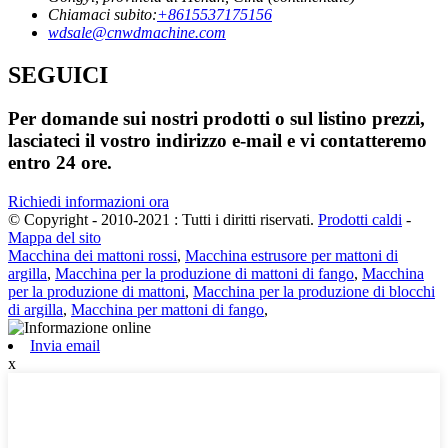
Chiamaci subito:
+8615537175156
wdsale@cnwdmachine.com
SEGUICI
Per domande sui nostri prodotti o sul listino prezzi,
lasciateci il vostro indirizzo e-mail e vi contatteremo
entro 24 ore.
Richiedi informazioni ora
© Copyright - 2010-2021 : Tutti i diritti riservati.
Prodotti caldi
-
Mappa del sito
Macchina dei mattoni rossi
,
Macchina estrusore per mattoni di
argilla
,
Macchina per la produzione di mattoni di fango
,
Macchina
per la produzione di mattoni
,
Macchina per la produzione di blocchi
di argilla
,
Macchina per mattoni di fango
,
Invia email
x