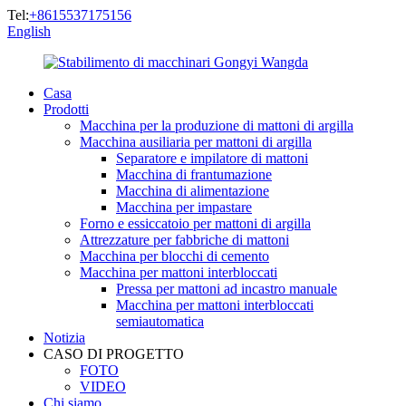
Tel:
+8615537175156
English
Casa
Prodotti
Macchina per la produzione di mattoni di argilla
Macchina ausiliaria per mattoni di argilla
Separatore e impilatore di mattoni
Macchina di frantumazione
Macchina di alimentazione
Macchina per impastare
Forno e essiccatoio per mattoni di argilla
Attrezzature per fabbriche di mattoni
Macchina per blocchi di cemento
Macchina per mattoni interbloccati
Pressa per mattoni ad incastro manuale
Macchina per mattoni interbloccati
semiautomatica
Notizia
CASO DI PROGETTO
FOTO
VIDEO
Chi siamo