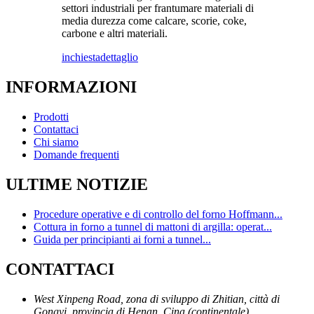
settori industriali per frantumare materiali di
media durezza come calcare, scorie, coke,
carbone e altri materiali.
inchiesta
dettaglio
INFORMAZIONI
Prodotti
Contattaci
Chi siamo
Domande frequenti
ULTIME NOTIZIE
Procedure operative e di controllo del forno Hoffmann...
Cottura in forno a tunnel di mattoni di argilla: operat...
Guida per principianti ai forni a tunnel...
CONTATTACI
West Xinpeng Road, zona di sviluppo di Zhitian, città di
Gongyi, provincia di Henan, Cina (continentale)