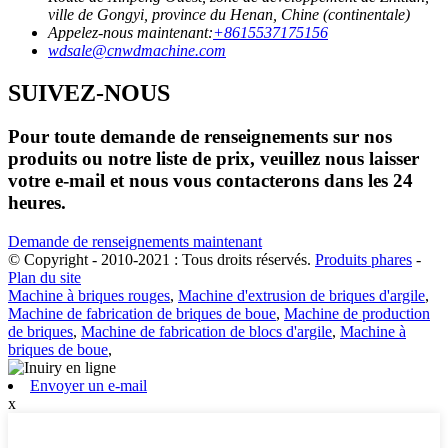
ville de Gongyi, province du Henan, Chine (continentale)
Appelez-nous maintenant:
+8615537175156
wdsale@cnwdmachine.com
SUIVEZ-NOUS
Pour toute demande de renseignements sur nos
produits ou notre liste de prix, veuillez nous laisser
votre e-mail et nous vous contacterons dans les 24
heures.
Demande de renseignements maintenant
© Copyright - 2010-2021 : Tous droits réservés.
Produits phares
-
Plan du site
Machine à briques rouges
,
Machine d'extrusion de briques d'argile
,
Machine de fabrication de briques de boue
,
Machine de production
de briques
,
Machine de fabrication de blocs d'argile
,
Machine à
briques de boue
,
Envoyer un e-mail
x