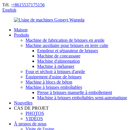
Tél. :
+8615537175156
English
Maison
Produits
Machine de fabrication de briques en argile
Machine auxiliaire pour briques en terre cuite
Empileur et séparateur de briques
Machine de concassage
Machine d'alimentation
Machine à mélanger
Four et séchoir à briques d'argile
Équipement d'usine de briques
Machine à blocs de béton
Machine à briques emboîtables
Presse à briques manuelle à emboîtement
Machine à briques emboîtables semi-automatique
Nouvelles
CAS DE PROJET
PHOTOS
VIDÉOS
À propos de nous
Visite de l'usine