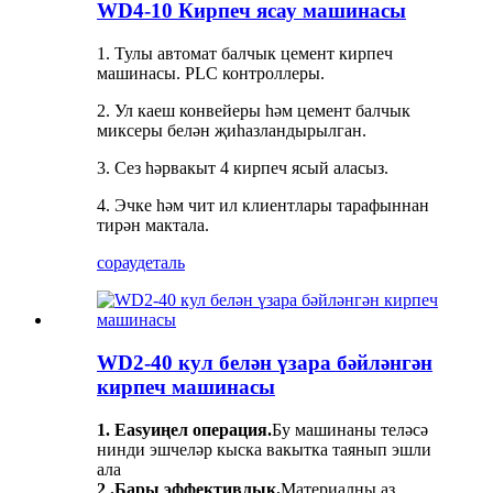
WD4-10 Кирпеч ясау машинасы
1. Тулы автомат балчык цемент кирпеч
машинасы. PLC контроллеры.
2. Ул каеш конвейеры һәм цемент балчык
миксеры белән җиһазландырылган.
3. Сез һәрвакыт 4 кирпеч ясый аласыз.
4. Эчке һәм чит ил клиентлары тарафыннан
тирән мактала.
сорау
деталь
WD2-40 кул белән үзара бәйләнгән
кирпеч машинасы
1. Easyиңел операция.
Бу машинаны теләсә
нинди эшчеләр кыска вакытка таянып эшли
ала
2 .Бары эффективлык.
Материалны аз