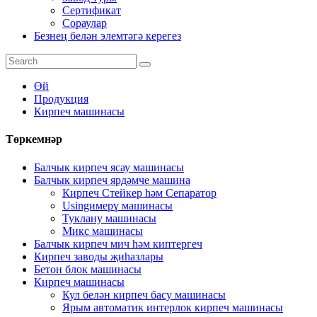
Сертификат
Сораулар
Безнең белән элемтәгә керегез
Өй
Продукция
Кирпеч машинасы
Төркемнәр
Балчык кирпеч ясау машинасы
Балчык кирпеч ярдәмче машина
Кирпеч Стейкер һәм Сепаратор
Usingимерү машинасы
Туклану машинасы
Микс машинасы
Балчык кирпеч мич һәм киптергеч
Кирпеч заводы җиһазлары
Бетон блок машинасы
Кирпеч машинасы
Кул белән кирпеч басу машинасы
Ярым автоматик интерлок кирпеч машинасы