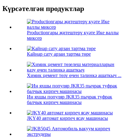
Күрсәтелгән продуктлар
Productionгары җитештерү куәте Ике валлы
миксер
Кайнар сату арзан тартма төре
Химик цемент төзү өчен тәлинкә ашаткыч ...
Иң яхшы популяр JKR35 пычрак туфрак
балчык кирпеч машинасы
JKY40 автомат кирпеч ясау машинасы