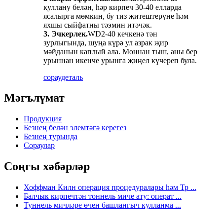
куллану белән, һәр кирпеч 30-40 елларда
ясалырга мөмкин, бу тиз җитештерүне һәм
яхшы сыйфатны тәэмин итәчәк.
3. Эчкерлек.
WD2-40 кечкенә тән
зурлыгында, шуңа күрә ул азрак җир
мәйданын каплый ала. Моннан тыш, аны бер
урыннан икенче урынга җиңел күчереп була.
сорау
деталь
Мәгълүмат
Продукция
Безнең белән элемтәгә керегез
Безнең турында
Сораулар
Соңгы хәбәрләр
Хоффман Килн операция процедуралары һәм Тр ...
Балчык кирпечтән тоннель миче ату: операт ...
Туннель мичләре өчен башлангыч кулланма ...