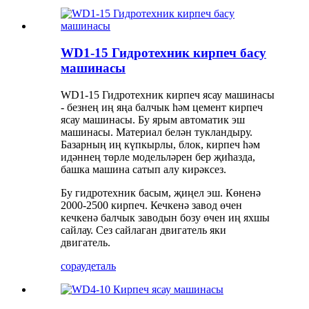
WD1-15 Гидротехник кирпеч басу
машинасы
WD1-15 Гидротехник кирпеч ясау машинасы
- безнең иң яңа балчык һәм цемент кирпеч
ясау машинасы. Бу ярым автоматик эш
машинасы. Материал белән тукландыру.
Базарның иң күпкырлы, блок, кирпеч һәм
идәннең төрле модельләрен бер җиһазда,
башка машина сатып алу кирәксез.
Бу гидротехник басым, җиңел эш. Көненә
2000-2500 кирпеч. Кечкенә завод өчен
кечкенә балчык заводын бозу өчен иң яхшы
сайлау. Сез сайлаган двигатель яки
двигатель.
сорау
деталь