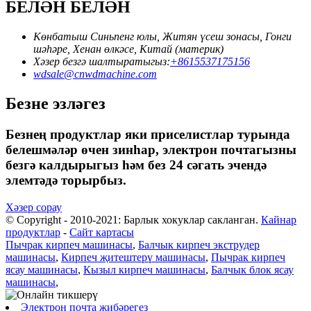
БЕЛӘН БЕЛӘН
Көнбатыш Синьпенг юлы, Житян үсеш зонасы, Гонги
шәһәре, Хенан өлкәсе, Китай (материк)
Хәзер безгә шалтыратыгыз:
+8615537175156
wdsale@cnwdmachine.com
Безне эзләгез
Безнең продуктлар яки приселистлар турында
белешмәләр өчен зинһар, электрон почтагызны
безгә калдырыгыз һәм без 24 сәгать эчендә
элемтәдә торырбыз.
Хәзер сорау
© Copyright - 2010-2021: Барлык хокуклар сакланган.
Кайнар
продуктлар
-
Сайт картасы
Пычрак кирпеч машинасы
,
Балчык кирпеч экструдер
машинасы
,
Кирпеч җитештерү машинасы
,
Пычрак кирпеч
ясау машинасы
,
Кызыл кирпеч машинасы
,
Балчык блок ясау
машинасы
,
Электрон почта җибәрегез