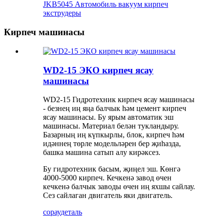
JKB5045 Автомобиль вакуум кирпеч
экструдеры
Кирпеч машинасы
WD2-15 ЭКО кирпеч ясау
машинасы
WD2-15 Гидротехник кирпеч ясау машинасы
- безнең иң яңа балчык һәм цемент кирпеч
ясау машинасы. Бу ярым автоматик эш
машинасы. Материал белән тукландыру.
Базарның иң күпкырлы, блок, кирпеч һәм
идәннең төрле модельләрен бер җиһазда,
башка машина сатып алу кирәксез.
Бу гидротехник басым, җиңел эш. Көнгә
4000-5000 кирпеч. Кечкенә завод өчен
кечкенә балчык заводы өчен иң яхшы сайлау.
Сез сайлаган двигатель яки двигатель.
сорау
деталь