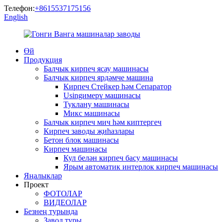
Телефон:
+8615537175156
English
Өй
Продукция
Балчык кирпеч ясау машинасы
Балчык кирпеч ярдәмче машина
Кирпеч Стейкер һәм Сепаратор
Usingимерү машинасы
Туклану машинасы
Микс машинасы
Балчык кирпеч мич һәм киптергеч
Кирпеч заводы җиһазлары
Бетон блок машинасы
Кирпеч машинасы
Кул белән кирпеч басу машинасы
Ярым автоматик интерлок кирпеч машинасы
Яңалыклар
Проект
ФОТОЛАР
ВИДЕОЛАР
Безнең турында
Завод туры