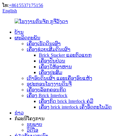
ໂທ:
+8615537175156
English
ບ້ານ
ຜະລິດຕະພັນ
ເຄື່ອງເຮັດດິນເຜົາ
ເຄື່ອງຊ່ວຍເສີມດິນເຜົາ
Brick Stacker ແລະຕົວແຍກ
ເຄື່ອງປັ່ນປ່ວນ
ເຄື່ອງໃຫ້ອາຫານ
ເຄື່ອງປະສົມ
ເຕົາອົບດິນເຜົາ ແລະເຄື່ອງອົບແຫ້ງ
ອຸປະກອນໂຮງງານດິນຈີ່
ເຄື່ອງບລັອກຄອນກີດ
ເຄື່ອງ Brick Interlock
ເຄື່ອງກົດ brick Interlock ຄູ່ມື
ເຄື່ອງ brick interlock ເຄິ່ງອັດຕະໂນມັດ
ຂ່າວ
ກໍລະນີໂຄງການ
ຮູບພາບ
ວິດີໂອ
ກ່ຽວກັບພວກເຮົາ