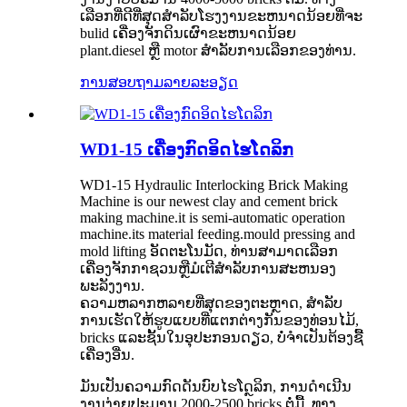
ເລືອກທີ່ດີທີ່ສຸດສໍາລັບໂຮງງານຂະຫນາດນ້ອຍທີ່ຈະ
bulid ເຄື່ອງຈັກດິນເຜົາຂະຫນາດນ້ອຍ
plant.diesel ຫຼື motor ສໍາລັບການເລືອກຂອງທ່ານ.
ການສອບຖາມ
ລາຍລະອຽດ
WD1-15 ເຄື່ອງກົດອິດໄຮໂດລິກ
WD1-15 Hydraulic Interlocking Brick Making
Machine is our newest clay and cement brick
making machine.it is semi-automatic operation
machine.its material feeding.mould pressing and
mold lifting ອັດຕະໂນມັດ, ທ່ານສາມາດເລືອກ
ເຄື່ອງຈັກກາຊວນຫຼືມໍເຕີສໍາລັບການສະຫນອງ
ພະລັງງານ.
ຄວາມຫລາກຫລາຍທີ່ສຸດຂອງຕະຫຼາດ, ສໍາລັບ
ການເຮັດໃຫ້ຮູບແບບທີ່ແຕກຕ່າງກັນຂອງທ່ອນໄມ້,
bricks ແລະຊັ້ນໃນອຸປະກອນດຽວ, ບໍ່ຈໍາເປັນຕ້ອງຊື້
ເຄື່ອງອື່ນ.
ມັນເປັນຄວາມກົດດັນບົບໄຮໂດຼລິກ, ການດໍາເນີນ
ງານງ່າຍປະມານ 2000-2500 bricks ຕໍ່ມື້. ທາງ