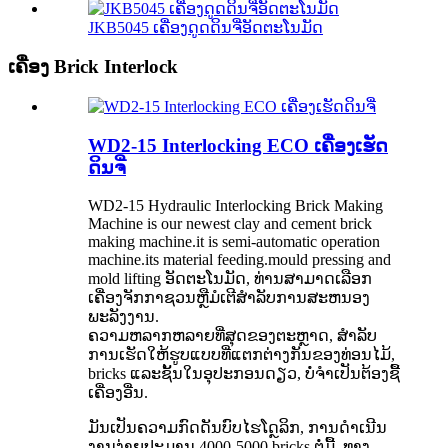
JKB5045 ເຄື່ອງດູດດິນຈີ່ອັດຕະໂນມັດ
ເຄື່ອງ Brick Interlock
WD2-15 Interlocking ECO ເຄື່ອງເຮັດ
ດິນຈີ່
WD2-15 Hydraulic Interlocking Brick Making
Machine is our newest clay and cement brick
making machine.it is semi-automatic operation
machine.its material feeding.mould pressing and
mold lifting ອັດຕະໂນມັດ, ທ່ານສາມາດເລືອກ
ເຄື່ອງຈັກກາຊວນຫຼືມໍເຕີສໍາລັບການສະຫນອງ
ພະລັງງານ.
ຄວາມຫລາກຫລາຍທີ່ສຸດຂອງຕະຫຼາດ, ສໍາລັບ
ການເຮັດໃຫ້ຮູບແບບທີ່ແຕກຕ່າງກັນຂອງທ່ອນໄມ້,
bricks ແລະຊັ້ນໃນອຸປະກອນດຽວ, ບໍ່ຈໍາເປັນຕ້ອງຊື້
ເຄື່ອງອື່ນ.
ມັນເປັນຄວາມກົດດັນບົບໄຮໂດຼລິກ, ການດໍາເນີນ
ງານງ່າຍປະມານ 4000-5000 bricks ຕໍ່ມື້. ທາງ