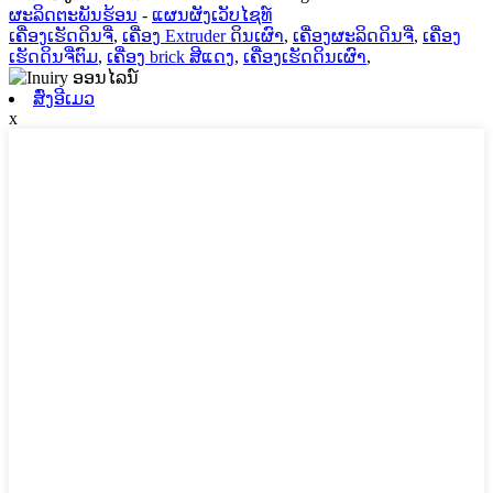
ຜະລິດຕະພັນຮ້ອນ
-
ແຜນຜັງເວັບໄຊທ໌
ເຄື່ອງເຮັດດິນຈີ່
,
ເຄື່ອງ Extruder ດິນເຜົາ
,
ເຄື່ອງຜະລິດດິນຈີ່
,
ເຄື່ອງ
ເຮັດດິນຈີ່ຕົມ
,
ເຄື່ອງ brick ສີແດງ
,
ເຄື່ອງເຮັດດິນເຜົາ
,
ສົ່ງອີເມວ
x