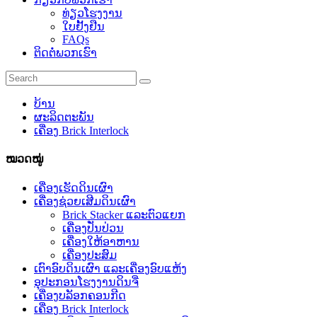
ທ່ຽວໂຮງງານ
ໃບຢັ້ງຢືນ
FAQs
ຕິດຕໍ່ພວກເຮົາ
ບ້ານ
ຜະລິດຕະພັນ
ເຄື່ອງ Brick Interlock
ໝວດໝູ່
ເຄື່ອງເຮັດດິນເຜົາ
ເຄື່ອງຊ່ວຍເສີມດິນເຜົາ
Brick Stacker ແລະຕົວແຍກ
ເຄື່ອງປັ່ນປ່ວນ
ເຄື່ອງໃຫ້ອາຫານ
ເຄື່ອງປະສົມ
ເຕົາອົບດິນເຜົາ ແລະເຄື່ອງອົບແຫ້ງ
ອຸປະກອນໂຮງງານດິນຈີ່
ເຄື່ອງບລັອກຄອນກີດ
ເຄື່ອງ Brick Interlock