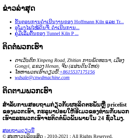
ຂ່າວລ່າສຸດ
ຂັ້ນຕອນການດໍາເນີນງານຂອງ Hoffmann Kiln ແລະ Tr...
ອຸ​ໂມງ​ໄຟ​ໄໝ້​ດິນ​ຈີ່: ດຳ​ເນີນ​ການ...
ຄູ່ມືເລີ່ມຕົ້ນຂອງ Tunnel Kiln P ...
ຕິດຕໍ່ພວກເຮົາ
ຕາ​ເວັນ​ຕົກ Xinpeng Road​, Zhitian ການ​ພັດ​ທະ​ນາ​, ເມືອງ
Gongyi​, ແຂວງ Henan​, ຈີນ (ແຜ່ນ​ດິນ​ໃຫຍ່​)
ໂທຫາພວກເຮົາດຽວນີ້:
+8615537175156
wdsale@cnwdmachine.com
ຕິດຕາມພວກເຮົາ
ສໍາ​ລັບ​ການ​ສອບ​ຖາມ​ກ່ຽວ​ກັບ​ຜະ​ລິດ​ຕະ​ພັນ​ຫຼື pricelist
ຂອງ​ພວກ​ເຮົາ​, ກະ​ລຸ​ນາ​ປ່ອຍ​ໃຫ້​ອີ​ເມວ​ຂອງ​ທ່ານ​ກັບ​ພວກ​
ເຮົາ​ແລະ​ພວກ​ເຮົາ​ຈະ​ຕິດ​ຕໍ່​ພົວ​ພັນ​ພາຍ​ໃນ 24 ຊົ່ວ​ໂມງ​.
ສອບຖາມດຽວນີ້
© ສະຫງວນລິຂະສິດ - 2010-2021 : All Rights Reserved.