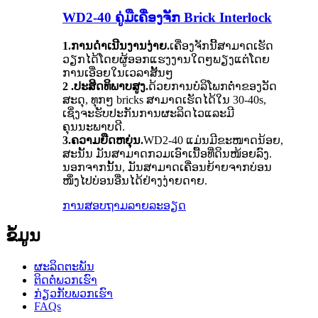
WD2-40 ຄູ່ມືເຄື່ອງຈັກ Brick Interlock
1.ການດໍາເນີນງານງ່າຍ.
ເຄື່ອງຈັກນີ້ສາມາດເຮັດ
ວຽກໄດ້ໂດຍຜູ້ອອກແຮງງານໃດໆພຽງແຕ່ໂດຍ
ການເອື່ອຍໃນເວລາສັ້ນໆ
2 .ປະສິດທິພາບສູງ.
ດ້ວຍການບໍລິໂພກຕ່ໍາຂອງວັດ
ສະດຸ, ທຸກໆ bricks ສາມາດເຮັດໄດ້ໃນ 30-40s,
ເຊິ່ງຈະຮັບປະກັນການຜະລິດໄວແລະມີ
ຄຸນນະພາບດີ.
3.ຄວາມຍືດຫຍຸ່ນ.
WD2-40 ແມ່ນມີຂະໜາດນ້ອຍ,
ສະນັ້ນ ມັນສາມາດກວມເອົາເນື້ອທີ່ດິນໜ້ອຍລົງ.
ນອກຈາກນັ້ນ, ມັນສາມາດເຄື່ອນຍ້າຍຈາກບ່ອນ
ໜຶ່ງໄປບ່ອນອື່ນໄດ້ຢ່າງງ່າຍດາຍ.
ການສອບຖາມ
ລາຍລະອຽດ
ຂໍ້ມູນ
ຜະລິດຕະພັນ
ຕິດຕໍ່ພວກເຮົາ
ກ່ຽວກັບພວກເຮົາ
FAQs