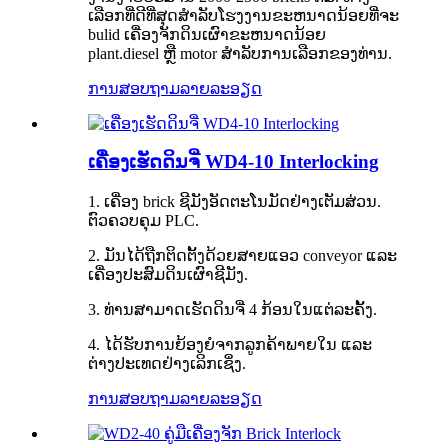
ເລືອກທີ່ດີທີ່ສຸດສໍາລັບໂຮງງານຂະຫນາດນ້ອຍທີ່ຈະ
bulid ເຄື່ອງຈັກດິນເຜົາຂະຫນາດນ້ອຍ
plant.diesel ຫຼື motor ສໍາລັບການເລືອກຂອງທ່ານ.
ການສອບຖາມ
ລາຍລະອຽດ
ເຄື່ອງເຮັດດິນຈີ່ WD4-10 Interlocking
1. ເຄື່ອງ brick ຊີມັງອັດຕະໂນມັດຢ່າງເຕັມສ່ວນ.
ຕົວຄວບຄຸມ PLC.
2. ມັນໄດ້ຖືກຕິດຕັ້ງດ້ວຍສາຍແອວ conveyor ແລະ
ເຄື່ອງປະສົມດິນເຜົາຊີມັງ.
3. ທ່ານສາມາດເຮັດດິນຈີ່ 4 ກ້ອນໃນແຕ່ລະຄັ້ງ.
4. ໄດ້ຮັບການຍ້ອງຍໍຈາກລູກຄ້າພາຍໃນ ແລະ
ຕ່າງປະເທດຢ່າງເລິກເຊິ່ງ.
ການສອບຖາມ
ລາຍລະອຽດ