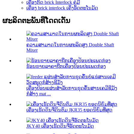
ເຄື່ອງກົດ brick Interlock ຄູ່ມື
ເຄື່ອງ brick interlock ເຄິ່ງອັດຕະໂນມັດ
ຜະລິດຕະພັນທີ່ໂດດເດັ່ນ
ຄວາມສາມາດໃນການຜະລິດສູງ Double Shaft
Mixer
ຮ້ອນຂາຍລາຄາຖືກເຄື່ອງປ້ອນປະເພດກ່ອງ
ເຄື່ອງປ້ອນແຜ່ນສໍາລັບການຂຸດຄົ້ນສານເຄມີຊີມັງ
ກໍ່ສ້າງ mat ...
ເຄື່ອງເຮັດດິນຈີ່ດິນຕົມ JKR35 ຍອດນິຍົມທີ່ສຸດ
JKY40 ເຄື່ອງເຮັດດິນຈີ່ອັດຕະໂນມັດ