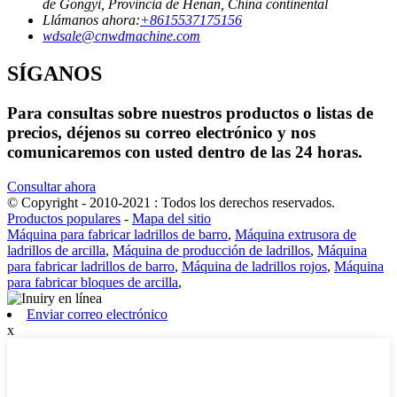
de Gongyi, Provincia de Henan, China continental
Llámanos ahora:
+8615537175156
wdsale@cnwdmachine.com
SÍGANOS
Para consultas sobre nuestros productos o listas de
precios, déjenos su correo electrónico y nos
comunicaremos con usted dentro de las 24 horas.
Consultar ahora
© Copyright - 2010-2021 : Todos los derechos reservados.
Productos populares
-
Mapa del sitio
Máquina para fabricar ladrillos de barro
,
Máquina extrusora de
ladrillos de arcilla
,
Máquina de producción de ladrillos
,
Máquina
para fabricar ladrillos de barro
,
Máquina de ladrillos rojos
,
Máquina
para fabricar bloques de arcilla
,
Enviar correo electrónico
x