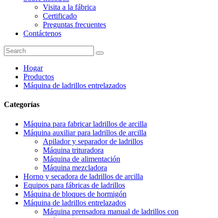
Visita a la fábrica
Certificado
Preguntas frecuentes
Contáctenos
Hogar
Productos
Máquina de ladrillos entrelazados
Categorías
Máquina para fabricar ladrillos de arcilla
Máquina auxiliar para ladrillos de arcilla
Apilador y separador de ladrillos
Máquina trituradora
Máquina de alimentación
Máquina mezcladora
Horno y secadora de ladrillos de arcilla
Equipos para fábricas de ladrillos
Máquina de bloques de hormigón
Máquina de ladrillos entrelazados
Máquina prensadora manual de ladrillos con