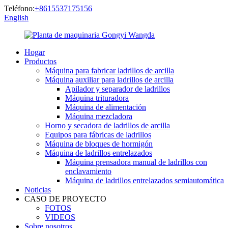
Teléfono:
+8615537175156
English
Hogar
Productos
Máquina para fabricar ladrillos de arcilla
Máquina auxiliar para ladrillos de arcilla
Apilador y separador de ladrillos
Máquina trituradora
Máquina de alimentación
Máquina mezcladora
Horno y secadora de ladrillos de arcilla
Equipos para fábricas de ladrillos
Máquina de bloques de hormigón
Máquina de ladrillos entrelazados
Máquina prensadora manual de ladrillos con
enclavamiento
Máquina de ladrillos entrelazados semiautomática
Noticias
CASO DE PROYECTO
FOTOS
VIDEOS
Sobre nosotros