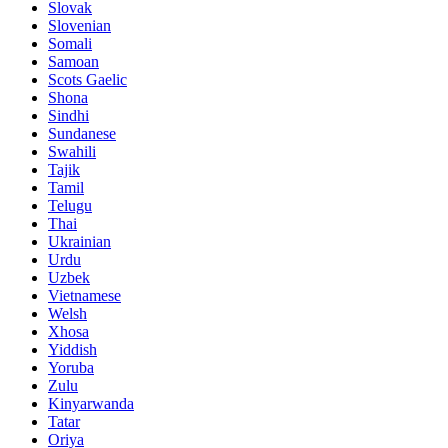
Slovak
Slovenian
Somali
Samoan
Scots Gaelic
Shona
Sindhi
Sundanese
Swahili
Tajik
Tamil
Telugu
Thai
Ukrainian
Urdu
Uzbek
Vietnamese
Welsh
Xhosa
Yiddish
Yoruba
Zulu
Kinyarwanda
Tatar
Oriya