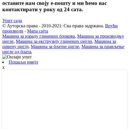
оставите нам своју е-пошту и ми ћемо вас
контактирати у року од 24 сата.
Упит сада
© Ауторска права - 2010-2021: Сва права задржана.
Врући
производи
-
Мапа сајта
Машина за израду глинених блокова
,
Машина за производњу
цигле
,
Машина за екструзију глинених цигли
,
Машина за
црвену циглу
,
Машина за блатне цигле
,
Машина за прављење
цигле од блата
,
Пошаљи имејл
x