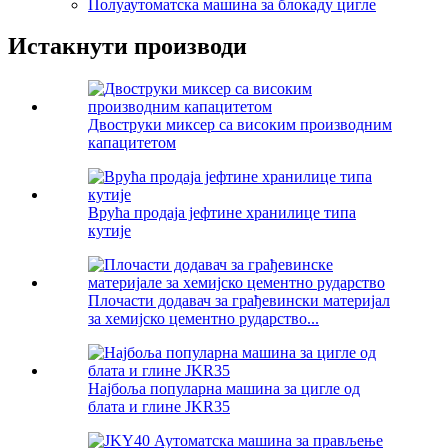
Полуаутоматска машина за блокаду цигле
Истакнути производи
Двоструки миксер са високим производним
капацитетом
Врућа продаја јефтине хранилице типа
кутије
Плочасти додавач за грађевински материјал
за хемијско цементно рударство...
Најбоља популарна машина за цигле од
блата и глине JKR35