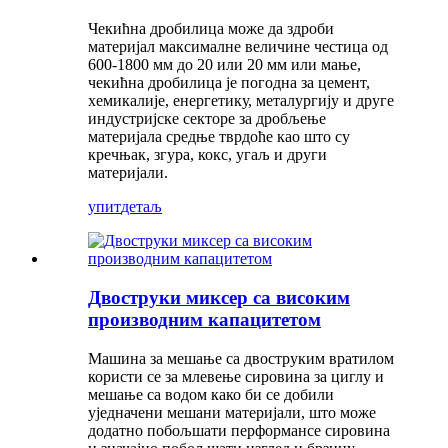
Чекићна дробилица може да здроби
материјал максималне величине честица од
600-1800 мм до 20 или 20 мм или мање,
чекићна дробилица је погодна за цемент,
хемикалије, енергетику, металургију и друге
индустријске секторе за дробљење
материјала средње тврдоће као што су
кречњак, згура, кокс, угаљ и други
материјали.
упит
детаљ
Двоструки миксер са високим
производним капацитетом
Машина за мешање са двоструким вратилом
користи се за млевење сировина за циглу и
мешање са водом како би се добили
уједначени мешани материјали, што може
додатно побољшати перформансе сировина