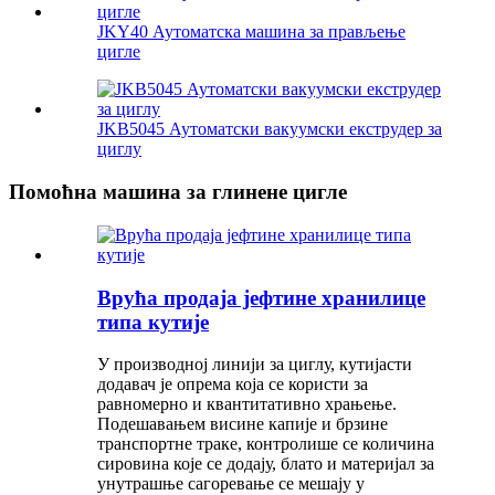
JKY40 Аутоматска машина за прављење
цигле
JKB5045 Аутоматски вакуумски екструдер за
циглу
Помоћна машина за глинене цигле
Врућа продаја јефтине хранилице
типа кутије
У производној линији за циглу, кутијасти
додавач је опрема која се користи за
равномерно и квантитативно храњење.
Подешавањем висине капије и брзине
транспортне траке, контролише се количина
сировина које се додају, блато и материјал за
унутрашње сагоревање се мешају у