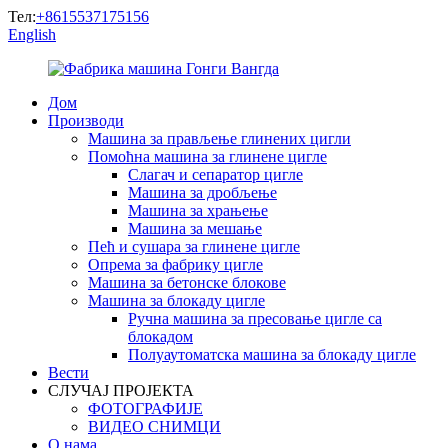
Тел:
+8615537175156
English
Дом
Производи
Машина за прављење глинених цигли
Помоћна машина за глинене цигле
Слагач и сепаратор цигле
Машина за дробљење
Машина за храњење
Машина за мешање
Пећ и сушара за глинене цигле
Опрема за фабрику цигле
Машина за бетонске блокове
Машина за блокаду цигле
Ручна машина за пресовање цигле са
блокадом
Полуаутоматска машина за блокаду цигле
Вести
СЛУЧАЈ ПРОЈЕКТА
ФОТОГРАФИЈЕ
ВИДЕО СНИМЦИ
О нама