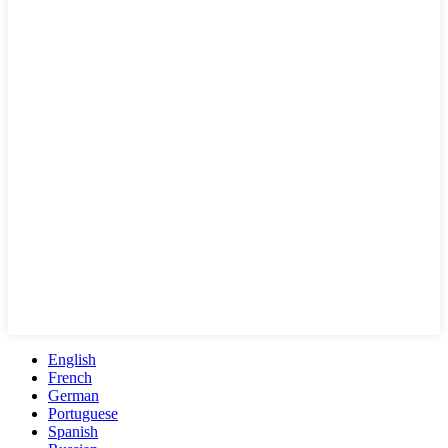
English
French
German
Portuguese
Spanish