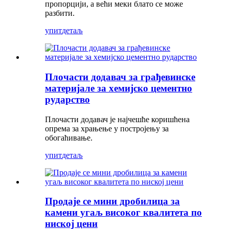
пропорцији, а већи меки блато се може
разбити.
упит
детаљ
Плочасти додавач за грађевинске
материјале за хемијско цементно
рударство
Плочасти додавач је најчешће коришћена
опрема за храњење у постројењу за
обогаћивање.
упит
детаљ
Продаје се мини дробилица за
камени угаљ високог квалитета по
ниској цени