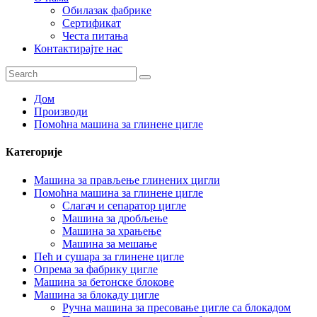
Обилазак фабрике
Сертификат
Честа питања
Контактирајте нас
Дом
Производи
Помоћна машина за глинене цигле
Категорије
Машина за прављење глинених цигли
Помоћна машина за глинене цигле
Слагач и сепаратор цигле
Машина за дробљење
Машина за храњење
Машина за мешање
Пећ и сушара за глинене цигле
Опрема за фабрику цигле
Машина за бетонске блокове
Машина за блокаду цигле
Ручна машина за пресовање цигле са блокадом