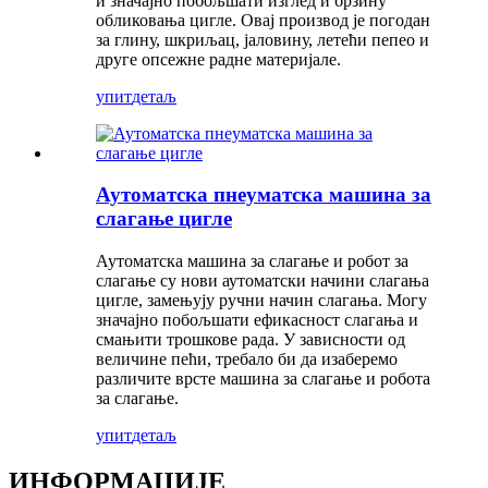
и значајно побољшати изглед и брзину
обликовања цигле. Овај производ је погодан
за глину, шкриљац, јаловину, летећи пепео и
друге опсежне радне материјале.
упит
детаљ
Аутоматска пнеуматска машина за
слагање цигле
Аутоматска машина за слагање и робот за
слагање су нови аутоматски начини слагања
цигле, замењују ручни начин слагања. Могу
значајно побољшати ефикасност слагања и
смањити трошкове рада. У зависности од
величине пећи, требало би да изаберемо
различите врсте машина за слагање и робота
за слагање.
упит
детаљ
ИНФОРМАЦИЈЕ