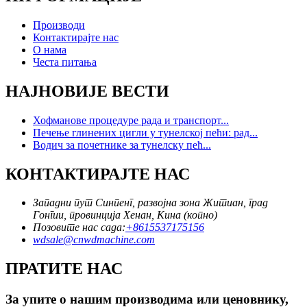
Производи
Контактирајте нас
О нама
Честа питања
НАЈНОВИЈЕ ВЕСТИ
Хофманове процедуре рада и транспорт...
Печење глинених цигли у тунелској пећи: рад...
Водич за почетнике за тунелску пећ...
КОНТАКТИРАЈТЕ НАС
Западни пут Синпенг, развојна зона Житиан, град
Гонгии, провинција Хенан, Кина (копно)
Позовите нас сада:
+8615537175156
wdsale@cnwdmachine.com
ПРАТИТЕ НАС
За упите о нашим производима или ценовнику,