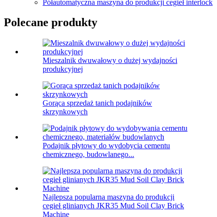
Półautomatyczna maszyna do produkcji cegieł interlock
Polecane produkty
Mieszalnik dwuwałowy o dużej wydajności
produkcyjnej
Gorąca sprzedaż tanich podajników
skrzynkowych
Podajnik płytowy do wydobycia cementu
chemicznego, budowlanego...
Najlepsza popularna maszyna do produkcji
cegieł glinianych JKR35 Mud Soil Clay Brick
Machine