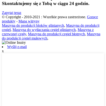
Skontaktujemy się z Tobą w ciągu 24 godzin.
Zapytaj teraz
© Copyright - 2010-2021 : Wszelkie prawa zastrzeżone.
Gorące
produkty
-
Mapa witryny
Maszyna do produkcji bloków glinianych
,
Maszyna do produkcji
cegieł
,
Maszyna do wytłaczania cegieł glinianych
,
Maszyna z
czerwonej cegły
,
Maszyna do produkcji cegieł błotnych
,
Maszyna
do produkcji cegieł mułowych
,
Wyślij e-mail
x