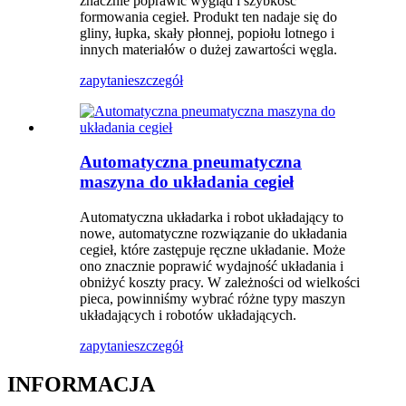
znacznie poprawić wygląd i szybkość
formowania cegieł. Produkt ten nadaje się do
gliny, łupka, skały płonnej, popiołu lotnego i
innych materiałów o dużej zawartości węgla.
zapytanie
szczegół
Automatyczna pneumatyczna
maszyna do układania cegieł
Automatyczna układarka i robot układający to
nowe, automatyczne rozwiązanie do układania
cegieł, które zastępuje ręczne układanie. Może
ono znacznie poprawić wydajność układania i
obniżyć koszty pracy. W zależności od wielkości
pieca, powinniśmy wybrać różne typy maszyn
układających i robotów układających.
zapytanie
szczegół
INFORMACJA