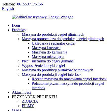
Telefon:
+8615537175156
English
Dom
Produkty
Maszyna do produkcji cegieł glinianych
Maszyna pomocnicza do produkcji cegieł glinianych
Układarka i separator cegieł
Maszyna krusząca
Maszyna do karmienia
Maszyna mieszająca
Piec i suszarnia do cegły glinianej
Wyposażenie fabryki cegieł
Maszyna do produkcji pustaków betonowych
Maszyna do produkcji cegieł interlock
Ręczna maszyna do prasowania cegieł interlock
Półautomatyczna maszyna do produkcji cegieł
interlock
Aktualności
PRZYPADEK PROJEKTU
ZDJĘCIA
FILMY
O nas