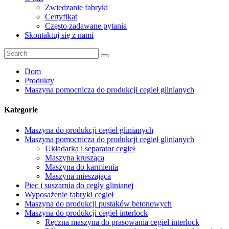
Zwiedzanie fabryki
Certyfikat
Często zadawane pytania
Skontaktuj się z nami
Dom
Produkty
Maszyna pomocnicza do produkcji cegieł glinianych
Kategorie
Maszyna do produkcji cegieł glinianych
Maszyna pomocnicza do produkcji cegieł glinianych
Układarka i separator cegieł
Maszyna krusząca
Maszyna do karmienia
Maszyna mieszająca
Piec i suszarnia do cegły glinianej
Wyposażenie fabryki cegieł
Maszyna do produkcji pustaków betonowych
Maszyna do produkcji cegieł interlock
Ręczna maszyna do prasowania cegieł interlock