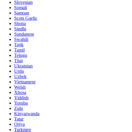
Slovenian
Somali
Samoan
Scots Gaelic
Shona
Sindhi
Sundanese
Swahili
Tajik
Tamil
Telugu
Thai
Ukrainian
Urdu
Uzbek
Vietnamese
Welsh
Xhosa
Yiddish
Yoruba
Zulu
Kinyarwanda
Tatar
Oriya
Turkmen