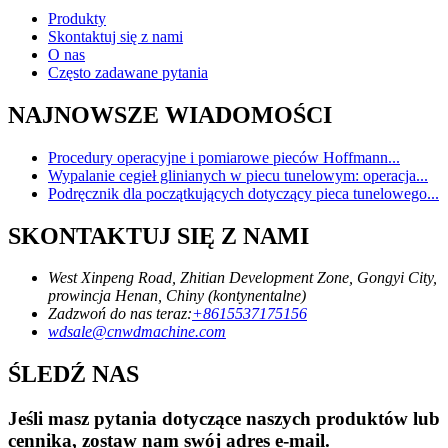
Produkty
Skontaktuj się z nami
O nas
Często zadawane pytania
NAJNOWSZE WIADOMOŚCI
Procedury operacyjne i pomiarowe pieców Hoffmann...
Wypalanie cegieł glinianych w piecu tunelowym: operacja...
Podręcznik dla początkujących dotyczący pieca tunelowego...
SKONTAKTUJ SIĘ Z NAMI
West Xinpeng Road, Zhitian Development Zone, Gongyi City,
prowincja Henan, Chiny (kontynentalne)
Zadzwoń do nas teraz:
+8615537175156
wdsale@cnwdmachine.com
ŚLEDŹ NAS
Jeśli masz pytania dotyczące naszych produktów lub
cennika, zostaw nam swój adres e-mail.