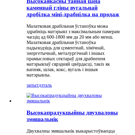
Высокаякасны танная цана
каменнай гліны вугальнай
дробілка міні-драбнілка на продаж
Малатковая драбільная ўстаноўка можа
здрабніць матэрыял з максімальным памерам
часціц ад 600-1800 мм да 20 мм або менш.
Малатковая драбільная ўстаноўка
падыходзіць для цэментнай, хімічнай,
энергетычнай, металургічнай і іншых
прамысловых сектараў для драбнення
матэрыялаў сярэдняй цвёрдасці, такіх як
вапняк, шлак, кокс, вугаль і іншыя
матэрыялы.
запыт
дэталь
Высокапрадукцыйны двухваловы
змяшальнік
Двухвалны змяшальнік выкарыстоўваецца