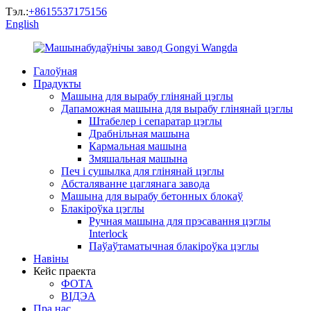
Тэл.:
+8615537175156
English
Галоўная
Прадукты
Машына для вырабу глінянай цэглы
Дапаможная машына для вырабу глінянай цэглы
Штабелер і сепаратар цэглы
Драбнільная машына
Кармальная машына
Змяшальная машына
Печ і сушылка для глінянай цэглы
Абсталяванне цаглянага завода
Машына для вырабу бетонных блокаў
Блакіроўка цэглы
Ручная машына для прэсавання цэглы
Interlock
Паўаўтаматычная блакіроўка цэглы
Навіны
Кейс праекта
ФОТА
ВІДЭА
Пра нас