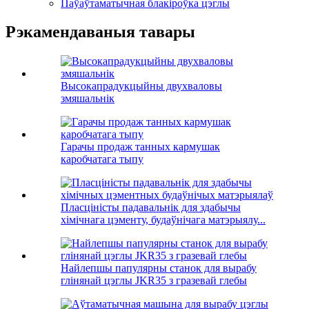
Паўаўтаматычная блакіроўка цэглы
Рэкамендаваныя тавары
Высокапрадукцыйны двухваловы
змяшальнік
Гарачы продаж танных кармушак
каробчатага тыпу
Пласціністы падавальнік для здабычы
хімічнага цэменту, будаўнічага матэрыялу...
Найлепшы папулярны станок для вырабу
глінянай цэглы JKR35 з гразевай глебы