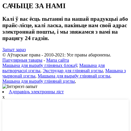
САЧЫЦЕ ЗА НАМІ
Калі ў вас ёсць пытанні па нашай прадукцыі або
прайс-лісце, калі ласка, пакіньце нам свой адрас
электроннай пошты, і мы звяжамся з вамі на
працягу 24 гадзін.
Запыт зараз
© Аўтарскае права - 2010-2021: Усе правы абаронены.
Папулярныя тавары
-
Мапа сайта
Машына для вырабу гліняных блокаў
,
Машына для
вытворчасці цэглы
,
Экструдар для глінянай цэглы
,
Машына з
чырвонай цэглы
,
Машына для вырабу глінянай цэглы
,
Машына для вырабу глінянай цэглы
,
Адправіць электронны ліст
x