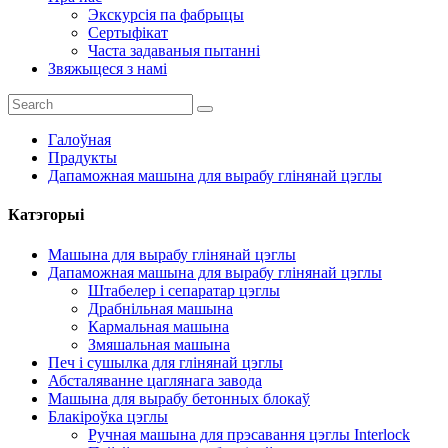
Экскурсія па фабрыцы
Сертыфікат
Часта задаваныя пытанні
Звяжыцеся з намі
Галоўная
Прадукты
Дапаможная машына для вырабу глінянай цэглы
Катэгорыі
Машына для вырабу глінянай цэглы
Дапаможная машына для вырабу глінянай цэглы
Штабелер і сепаратар цэглы
Драбнільная машына
Кармальная машына
Змяшальная машына
Печ і сушылка для глінянай цэглы
Абсталяванне цаглянага завода
Машына для вырабу бетонных блокаў
Блакіроўка цэглы
Ручная машына для прэсавання цэглы Interlock