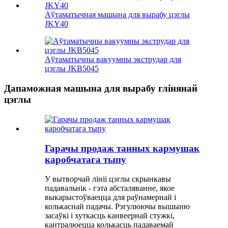
Аўтаматычная машына для вырабу цэглы
JKY40
Аўтаматычны вакуумны экструдар для
цэглы JKB5045
Дапаможная машына для вырабу глінянай
цэглы
Гарачы продаж танных кармушак
каробчатага тыпу
У вытворчай лініі цэглы скрынкавы
падавальнік - гэта абсталяванне, якое
выкарыстоўваецца для раўнамернай і
колькаснай падачы. Рэгулюючы вышыню
засаўкі і хуткасць канвеернай стужкі,
кантралюецца колькасць падаваемай