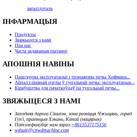
запыт
дэталь
ІНФАРМАЦЫЯ
Прадукты
Звяжыцеся з намі
Пра нас
Часта задаваныя пытанні
АПОШНІЯ НАВІНЫ
Працэдуры эксплуатацыі і трэнажоры печы Хофмана...
Абпал глінянай цэглы ў тунэльнай печы: эксплуатацыя...
Кіраўніцтва для пачаткоўцаў па тунэльнай печы...
ЗВЯЖЫЦЕСЯ З НАМІ
Заходняя дарога Сіньпэн, зона развіцця Чжыцянь, горад
Гун'і, правінцыя Хэнань, Кітай (мацярык)
Патэлефануйце нам зараз:
+8615537175156
wdsale@cnwdmachine.com