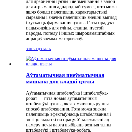
для драбнення цэглы і яе змешвання з вадой
для атрымання аднароднай сумесі, што можа
яшчэ больш палепшыць характарыстыкі
сыравіны і значна палепшыць знешні выгляд
і хуткасць фармавання цэглы. Гэты прадукт
падыходзіць для гліны, сланца, пустой
пароды, попелу і іншых шырокамаштабных
апрацоўваемых матэрыялаў.
запыт
дэталь
Аўтаматычная пнеўматычная
машына для кладкі цэглы
Аўтаматычная штабелеўка і штабелеўка-
робат — гэта новыя аўтаматычныя
штабелеўкі цэглы, якія замяняюць ручны
спосаб штабелявання. Гэта можа значна
палепшыць эфектыўнасць штабелявання і
знізіць выдаткі на працу. У залежнасці ад
памеру печы варта выбіраць розныя тыпы
штабелеўкі і штабелеўка-робата.