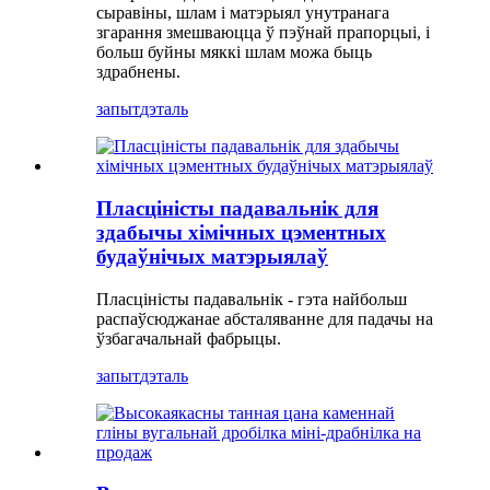
сыравіны, шлам і матэрыял унутранага
згарання змешваюцца ў пэўнай прапорцыі, і
больш буйны мяккі шлам можа быць
здрабнены.
запыт
дэталь
Пласціністы падавальнік для
здабычы хімічных цэментных
будаўнічых матэрыялаў
Пласціністы падавальнік - гэта найбольш
распаўсюджанае абсталяванне для падачы на ​​
ўзбагачальнай фабрыцы.
запыт
дэталь