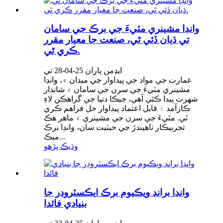
وانڊا مشينري مٽيءَ جي برڪ جي سامان
تي ڌيان ڏئي ٿي، صنعت جا معيار مقرر
ڪري ٿي.
ايڊمن پاران 25-04-28 تي
عمارت جي مواد جي پيداوار جي ميدان ۾، وانڊا
مشينري مٽيءَ جي سرن جي سامان ۾ شاندار
شهرت پيدا ڪئي آهي، جيڪا دنيا جي گراهڪن لاءِ
ڪارآمد ۽ قابل اعتماد پيداوار حل فراهم ڪري
ٿي. مٽيءَ جي سرن جي مشينري ۾ ماهر هڪ
تجربيڪار ٺاهيندڙ جي حيثيت سان، وانڊا برڪ
ميڪ...
وڌيڪ پڙهو
وانڊا برانڊ ويڪيوم برڪ ايڪسٽروڊر جا
بنيادي فائدا