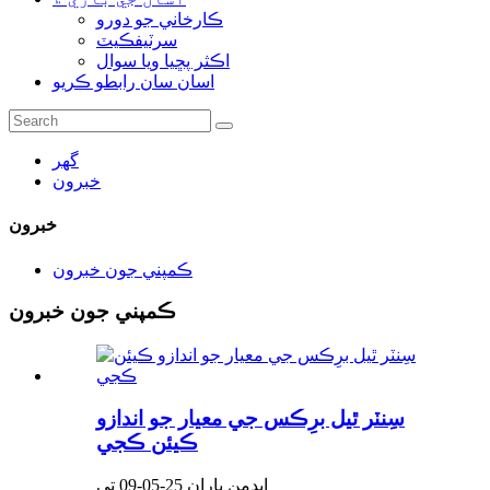
ڪارخاني جو دورو
سرٽيفڪيٽ
اڪثر پڇيا ويا سوال
اسان سان رابطو ڪريو
گھر
خبرون
خبرون
ڪمپني جون خبرون
ڪمپني جون خبرون
سِنٽر ٿيل برِڪس جي معيار جو اندازو
ڪيئن ڪجي
ايڊمن پاران 25-05-09 تي