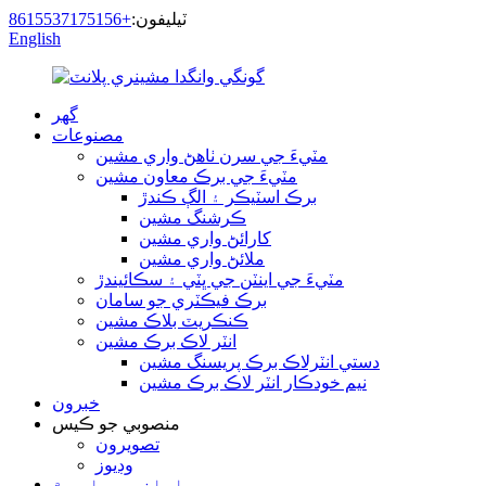
ٽيليفون:
+8615537175156
English
گھر
مصنوعات
مٽيءَ جي سرن ٺاهڻ واري مشين
مٽيءَ جي برڪ معاون مشين
برڪ اسٽيڪر ۽ الڳ ڪندڙ
ڪرشنگ مشين
کارائڻ واري مشين
ملائڻ واري مشين
مٽيءَ جي اينٽن جي ڀٽي ۽ سڪائيندڙ
برڪ فيڪٽري جو سامان
ڪنڪريٽ بلاڪ مشين
انٽر لاڪ برڪ مشين
دستي انٽرلاڪ برڪ پريسنگ مشين
نيم خودڪار انٽر لاڪ برڪ مشين
خبرون
منصوبي جو ڪيس
تصويرون
وڊيوز
اسان جي باري ۾