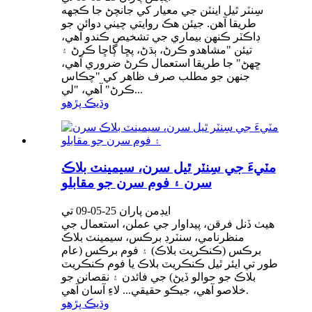
سِنٽر ٿيل اينٽن جي معيار کي جانچڻ جا ڪجهه
طريقا آهن. جيئن هڪ روايتي چيني دوائن جو
ڊاڪٽر ڪنهن بيماري جي تشخيص ڪندو آهي،
تيئن "مشاهدو ڪرڻ، ٻڌڻ، پڇا ڳاڇا ڪرڻ ۽
ڇهڻ" جا طريقا استعمال ڪرڻ ضروري آهي،
جنهن جو مطلب صرف ظاهر کي "چڪاس
ڪرڻ" آهي، "لي...
وڌيڪ پڙهو
مٽيءَ جي سِنٽر ٿيل سرن، سيمينٽ بلاڪ
سرن ۽ فوم سرن جو مقابلو
ايڊمن پاران 25-05-09 تي
هيٺ ڏنل فرقن، پيداوار جي عملن، استعمال جي
منظرنامي، سنٽرڊ برڪس، سيمينٽ بلاڪ
برڪس (ڪنڪريٽ بلاڪ) ۽ فوم برڪس (عام
طور تي ايئر ٿيل ڪنڪريٽ بلاڪ يا فوم ڪنڪريٽ
بلاڪ جو حوالو ڏيڻ) جي فائدن ۽ نقصانن جو
خلاصو آهي، جيڪو حقيقي... لاءِ آسان آهي.
وڌيڪ پڙهو