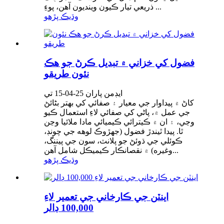
ذريعي تيار ڪيون وينديون آهن، پوءِ ...
وڌيڪ پڙهو
فضول کي خزاني ۾ تبديل ڪرڻ جو هڪ
نئون طريقو
ايڊمن پاران 25-04-15 تي
کاڻ ۾ پيداوار جي معيار ۽ صفائي کي بهتر بڻائڻ
جي عمل ۾، پاڻي کي صفائي لاءِ استعمال ڪيو
وڃي، ۽ ان ۾ ڪيترائي ڪيميائي مادا ملائيا وڃن
ٿا. پيدا ٿيندڙ فضول (جهڙوڪ لوهه جي چونڊ،
ڪوئلي جي ڌوئڻ جو پلانٽ، سون جي پيننگ،
وغيره) ۾ نقصانڪار ڪيميڪل شامل آهن...
وڌيڪ پڙهو
اينٽن جي ڪارخاني جي تعمير لاءِ
100,000 ڊالر