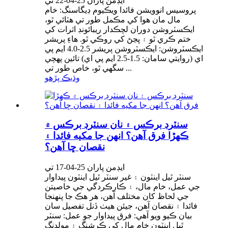
ايڊمن پاران 25-04-22 تي
پروسيس انوويشن فائدا ويڪيوم ڊيگاسنگ: خام
مال مان هوا کي مڪمل طور تي هٽائي ٿو،
ايڪسٽروشن دوران لچڪدار ريبائونڊ اثرات کي
ختم ڪري ٿو ۽ ڀڃڻ کي روڪي ٿو. هاءِ پريشر
ايڪسٽروشن: ايڪسٽروشن پريشر 2.5-4.0 ايم پي
اي (روايتي سامان: 1.5-2.5 ايم پي اي) تائين پهچي
سگهي ٿو، خاص طور تي ...
وڌيڪ پڙهو
سنٽرڊ برڪس ۽ نان سنٽرڊ برڪس ۾
ڪهڙا فرق آهن؟ انهن جا مکيه فائدا ۽
نقصان ڇا آهن؟
ايڊمن پاران 25-04-17 تي
سنٽر ٿيل اينٽون ۽ غير سنٽر ٿيل اينٽون پيداوار
جي عمل، خام مال، ۽ ڪارڪردگي جي خاصيتن
جي لحاظ کان مختلف آهن، هر هڪ جا پنهنجا
فائدا ۽ نقصان آهن، جيئن هيٺ ڏنل تفصيل سان
بيان ڪيو ويو آهي: فرق پيداوار جو عمل: سنٽر
ٿيل اينٽون خام مال کي ڪرشنگ ۽ مولڊنگ