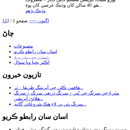
هو. 40 سالن کان وڌيڪ عرصي کان پوءِ...
وڌيڪ پڙهو
اڳيون >
>>
صفحو 1 / 2
2
1
ڄاڻ
مصنوعات
اسان سان رابطو ڪريو
اسان جي باري ۾
اڪثر پڇيا ويا سوال
تازيون خبرون
هافمن ڪلن جي آپريٽنگ طريقا ۽ ٽر...
مٽيءَ جي سرنگ جي ڀُٽي ۾ سرنگ ذريعي سرنگ ۾ سرنگ
هلائڻ: آپريشن...
سرنگ ڀٽي پي لاءِ هڪ شروعاتي گائيڊ...
اسان سان رابطو ڪريو
ويسٽ زنپينگ روڊ، زيتيان ڊولپمينٽ زون، گونگي سٽي، هينان