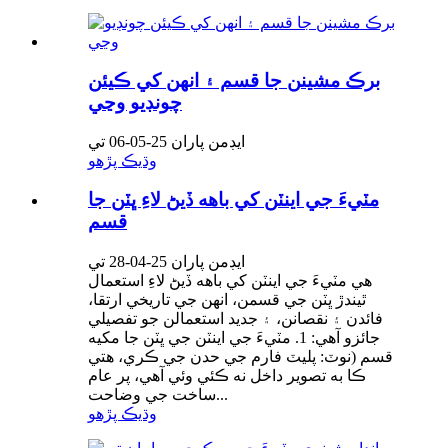
برڪ مشينن جا قسم ۽ انهن کي ڪيئن
چونڊيو وڃي
ايڊمن پاران 25-05-06 تي
وڌيڪ پڙهو
مٽيءَ جي اينٽن کي باهه ڏيڻ لاءِ ڀٽن جا
قسم
ايڊمن پاران 25-04-28 تي
هي مٽيءَ جي اينٽن کي باهه ڏيڻ لاءِ استعمال
ٿيندڙ ڀٽن جي قسمن، انهن جي تاريخي ارتقا،
فائدن ۽ نقصانن، ۽ جديد استعمالن جو تفصيلي
جائزو آهي: 1. مٽيءَ جي اينٽن جي ڀٽن جا مکيه
قسم (نوٽ: پليٽ فارم جي حدن جي ڪري، هتي
ڪا به تصوير داخل نه ڪئي وئي آهي، پر عام
ساخت جي وضاحت...
وڌيڪ پڙهو