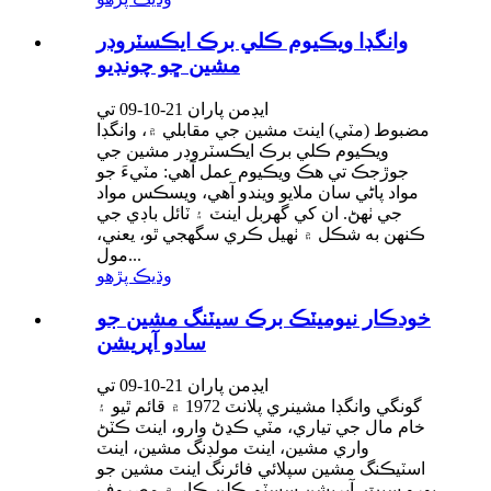
وانگڊا ويڪيوم ڪلي برڪ ايڪسٽروڊر
مشين ڇو چونڊيو
ايڊمن پاران 21-10-09 تي
مضبوط (مٽي) اينٽ مشين جي مقابلي ۾، وانگڊا
ويڪيوم ڪلي برڪ ايڪسٽروڊر مشين جي
جوڙجڪ تي هڪ ويڪيوم عمل آهي: مٽيءَ جو
مواد پاڻي سان ملايو ويندو آهي، ويسڪس مواد
جي ٺهڻ. ان کي گهربل اينٽ ۽ ٽائل باڊي جي
ڪنهن به شڪل ۾ ٺهيل ڪري سگهجي ٿو، يعني،
مول...
وڌيڪ پڙهو
خودڪار نيوميٽڪ برڪ سيٽنگ مشين جو
سادو آپريشن
ايڊمن پاران 21-10-09 تي
گونگي وانگڊا مشينري پلانٽ 1972 ۾ قائم ٿيو ۽
خام مال جي تياري، مٽي ڪڍڻ وارو، اينٽ ڪٽڻ
واري مشين، اينٽ مولڊنگ مشين، اينٽ
اسٽيڪنگ مشين سپلائي فائرنگ اينٽ مشين جو
پورو سيٽ، آپريشن سسٽم ڪلن ڪار ۾ مصروف