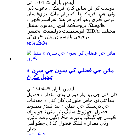
ايڊمن پاران 25-04-15 تي
دوست کي ٽن سالن کان آفريڪا ۾ دعوت ڏني
وئي آهي. آفريڪا جا ڪيترائي ملڪ تيزيءَ سان
ترقي ڪري رهيا آهن، هر هنڌ انفراسٽرڪچر ۽
هائوسنگ پروجيڪٽ آهن. زمبابوي نيشنل
انويسٽمينٽ ڊولپمينٽ ايجنسي (ZIDA) مختلف
ترجيحي پاليسيون پيش ڪري ٿي...
وڌيڪ پڙهو
مائن جي فضلي کي سون جي سرن ۾
تبديل ڪرڻ
ايڊمن پاران 25-04-15 تي
کان کني جي پيداوار دوران وڏي مقدار ۾ فضول
پيدا ٿئي ٿو، خاص طور تي کان کني ۽ معدنيات
جي ڊريسنگ جي عملن ۾ پيدا ٿيندڙ مضبوط
فضول، جهڙوڪ سليگ پٿر، مٽيءَ جو مواد،
ڪوئلي جو گينگو، وغيره. هڪ ڊگهي وقت تائين،
وڏي مقدار ۾ ٽيلنگ فضول گڏ ٿي چڪو آهي
جيئن...
وڌيڪ پڙهو