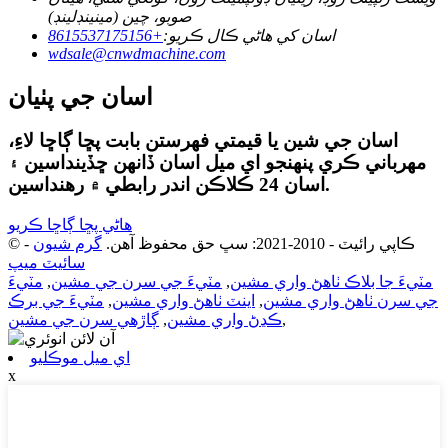
صوبو، چين (مينينڊلينڊ)
اسان کي هاڻي ڪال ڪريو:
+8615537175156
wdsale@cnwdmachine.com
اسان جي پٺيان
اسان جي شين يا قيمتي فهرستن بابت پڇا ڳاڇا لاءِ،
مهرباني ڪري پنهنجو اي ميل اسان ڏانهن ڇڏينداسين ۽
اسان 24 ڪلاڪن اندر رابطي ۾ رهنداسين.
هاڻي پڇا ڳاڇا ڪريو
© ڪاپي رائيٽ - 2010-2021: سڀ حق محفوظ آهن.
گرم شيون
-
سائيٽ ميپ
مٽيءَ جا بلاڪ ٺاهڻ واري مشين
,
مٽيءَ جي سرن جي مشين
,
مٽيءَ
جي سرن ٺاهڻ واري مشين
,
اينٽ ٺاهڻ واري مشين
,
مٽيءَ جي برڪ
,
ڪڍڻ واري مشين
,
ڳاڙهي سرن جي مشين
اي ميل موڪليو
x