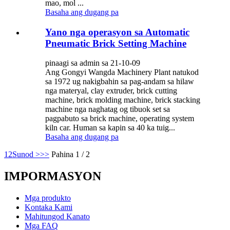
mao, mol ...
Basaha ang dugang pa
Yano nga operasyon sa Automatic
Pneumatic Brick Setting Machine
pinaagi sa admin sa 21-10-09
Ang Gongyi Wangda Machinery Plant natukod
sa 1972 ug nakigbahin sa pag-andam sa hilaw
nga materyal, clay extruder, brick cutting
machine, brick molding machine, brick stacking
machine nga naghatag og tibuok set sa
pagpabuto sa brick machine, operating system
kiln car. Human sa kapin sa 40 ka tuig...
Basaha ang dugang pa
1
2
Sunod >
>>
Pahina 1 / 2
IMPORMASYON
Mga produkto
Kontaka Kami
Mahitungod Kanato
Mga FAQ