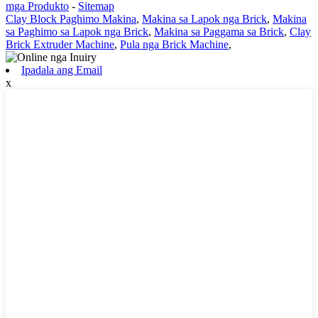
mga Produkto
-
Sitemap
Clay Block Paghimo Makina
,
Makina sa Lapok nga Brick
,
Makina
sa Paghimo sa Lapok nga Brick
,
Makina sa Paggama sa Brick
,
Clay
Brick Extruder Machine
,
Pula nga Brick Machine
,
Ipadala ang Email
x