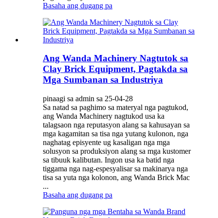
Basaha ang dugang pa
Ang Wanda Machinery Nagtutok sa
Clay Brick Equipment, Pagtakda sa
Mga Sumbanan sa Industriya
pinaagi sa admin sa 25-04-28
Sa natad sa paghimo sa materyal nga pagtukod,
ang Wanda Machinery nagtukod usa ka
talagsaon nga reputasyon alang sa kahusayan sa
mga kagamitan sa tisa nga yutang kulonon, nga
naghatag episyente ug kasaligan nga mga
solusyon sa produksiyon alang sa mga kustomer
sa tibuuk kalibutan. Ingon usa ka batid nga
tiggama nga nag-espesyalisar sa makinarya nga
tisa sa yuta nga kolonon, ang Wanda Brick Mac
...
Basaha ang dugang pa