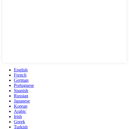
English
French
German
Portuguese
Spanish
Russian
Japanese
Korean
Arabic
Irish
Greek
Turkish