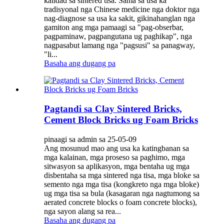
kalidad sa sintered tisa. Sama sa usa ka
tradisyonal nga Chinese medicine nga doktor nga
nag-diagnose sa usa ka sakit, gikinahanglan nga
gamiton ang mga pamaagi sa "pag-obserbar,
pagpaminaw, pagpangutana ug paghikap", nga
nagpasabut lamang nga "pagsusi" sa panagway,
"li...
Basaha ang dugang pa
Pagtandi sa Clay Sintered Bricks,
Cement Block Bricks ug Foam Bricks
pinaagi sa admin sa 25-05-09
Ang mosunud mao ang usa ka katingbanan sa
mga kalainan, mga proseso sa paghimo, mga
sitwasyon sa aplikasyon, mga bentaha ug mga
disbentaha sa mga sintered nga tisa, mga bloke sa
semento nga mga tisa (kongkreto nga mga bloke)
ug mga tisa sa bula (kasagaran nga nagtumong sa
aerated concrete blocks o foam concrete blocks),
nga sayon ​​​​alang sa rea...
Basaha ang dugang pa