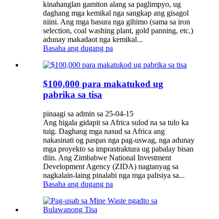
kinahanglan gamiton alang sa paglimpyo, ug
daghang mga kemikal nga sangkap ang gisagol
niini. Ang mga basura nga gihimo (sama sa iron
selection, coal washing plant, gold panning, etc.)
adunay makadaot nga kemikal...
Basaha ang dugang pa
$100,000 para makatukod ug
pabrika sa tisa
pinaagi sa admin sa 25-04-15
Ang higala gidapit sa Africa sulod na sa tulo ka
tuig. Daghang mga nasud sa Africa ang
nakasinati og paspas nga pag-uswag, nga adunay
mga proyekto sa imprastraktura ug pabalay bisan
diin. Ang Zimbabwe National Investment
Development Agency (ZIDA) nagtanyag sa
nagkalain-laing pinalabi nga mga palisiya sa...
Basaha ang dugang pa