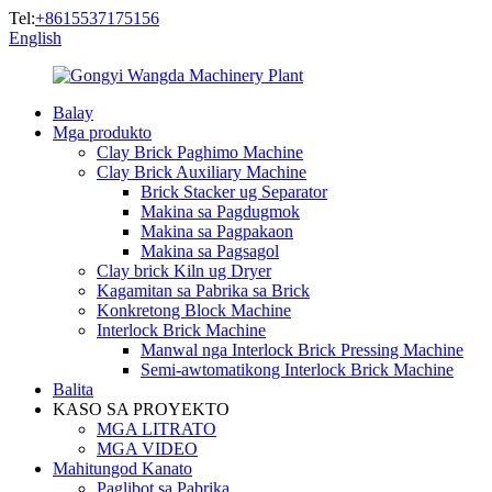
Tel:
+8615537175156
English
Balay
Mga produkto
Clay Brick Paghimo Machine
Clay Brick Auxiliary Machine
Brick Stacker ug Separator
Makina sa Pagdugmok
Makina sa Pagpakaon
Makina sa Pagsagol
Clay brick Kiln ug Dryer
Kagamitan sa Pabrika sa Brick
Konkretong Block Machine
Interlock Brick Machine
Manwal nga Interlock Brick Pressing Machine
Semi-awtomatikong Interlock Brick Machine
Balita
KASO SA PROYEKTO
MGA LITRATO
MGA VIDEO
Mahitungod Kanato
Paglibot sa Pabrika