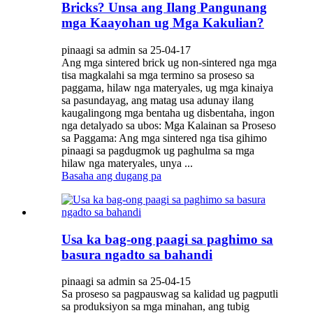
Bricks? Unsa ang Ilang Pangunang
mga Kaayohan ug Mga Kakulian?
pinaagi sa admin sa 25-04-17
Ang mga sintered brick ug non-sintered nga mga
tisa magkalahi sa mga termino sa proseso sa
paggama, hilaw nga materyales, ug mga kinaiya
sa pasundayag, ang matag usa adunay ilang
kaugalingong mga bentaha ug disbentaha, ingon
nga detalyado sa ubos: Mga Kalainan sa Proseso
sa Paggama: Ang mga sintered nga tisa gihimo
pinaagi sa pagdugmok ug paghulma sa mga
hilaw nga materyales, unya ...
Basaha ang dugang pa
Usa ka bag-ong paagi sa paghimo sa
basura ngadto sa bahandi
pinaagi sa admin sa 25-04-15
Sa proseso sa pagpauswag sa kalidad ug pagputli
sa produksiyon sa mga minahan, ang tubig