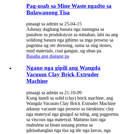
Pag-usab sa Mine Waste ngadto sa
Bulawanong Tisa
pinaagi sa admin sa 25-04-15
Adunay daghang basura nga namugna sa
panahon sa produksiyon sa minahan, labi na ang
solidong basura nga gihimo sa mga proseso sa
pagmina ug ore dressing, sama sa slag stones,
mud materials, coal gangue, ug uban pa.
Basaha ang dugang pa
Ngano nga gipili ang Wangda
Vacuum Clay Brick Extruder
Machine
pinaagi sa admin sa 21-10-09
Kung itandi sa solid (clay) brick machine, ang
Wangda Vacuum Clay Brick Extruder Machine
adunay vacuum nga proseso sa istruktura: clay
nga materyal nga gisagol sa tubig, ang pagporma
sa viscous nga materyal. Mahimo kini nga
mahulma sa bisan unsang porma sa
gikinahanglan nga tisa ug tile nga lawas, nga