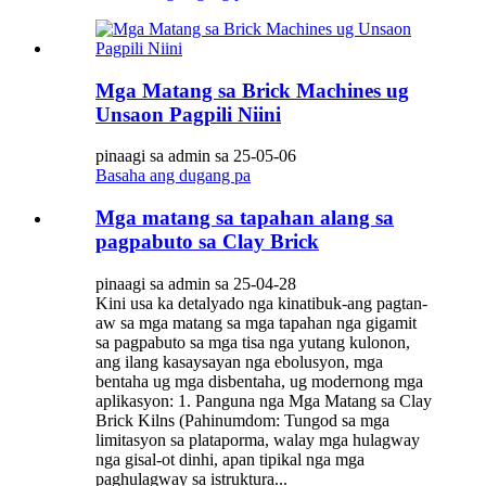
Mga Matang sa Brick Machines ug
Unsaon Pagpili Niini
pinaagi sa admin sa 25-05-06
Basaha ang dugang pa
Mga matang sa tapahan alang sa
pagpabuto sa Clay Brick
pinaagi sa admin sa 25-04-28
Kini usa ka detalyado nga kinatibuk-ang pagtan-
aw sa mga matang sa mga tapahan nga gigamit
sa pagpabuto sa mga tisa nga yutang kulonon,
ang ilang kasaysayan nga ebolusyon, mga
bentaha ug mga disbentaha, ug modernong mga
aplikasyon: 1. Panguna nga Mga Matang sa Clay
Brick Kilns (Pahinumdom: Tungod sa mga
limitasyon sa plataporma, walay mga hulagway
nga gisal-ot dinhi, apan tipikal nga mga
paghulagway sa istruktura...