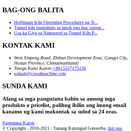
BAG-ONG BALITA
Hoffmann Kiln Operating Procedures ug Tr...
Tunnel kiln pagpabuto sa lapok nga tisa: operat...
Usa ka Giya sa Nagsugod sa Tunnel Kiln P...
KONTAK KAMI
West Xinpeng Road, Zhitian Development Zone, Gongyi City,
Henan Province, China(mainland)
Tawga Kami Karon:
+8615537175156
wdsale@cnwdmachine.com
SUNDA KAMI
Alang sa mga pangutana bahin sa among mga
produkto o pricelist, palihug ibilin ang imong email
kanamo ug kami makontak sa sulod sa 24 oras.
Pangutana Karon
© Copyright - 2010-2021 : Tanang Katungod Gireserba.
Init nga