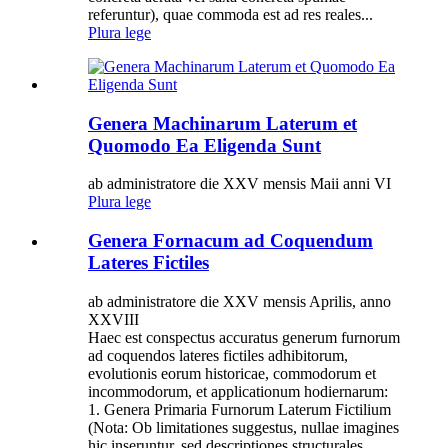
referuntur), quae commoda est ad res reales...
Plura lege
Genera Machinarum Laterum et
Quomodo Ea Eligenda Sunt
ab administratore die XXV mensis Maii anni VI
Plura lege
Genera Fornacum ad Coquendum
Lateres Fictiles
ab administratore die XXV mensis Aprilis, anno
XXVIII
Haec est conspectus accuratus generum furnorum
ad coquendos lateres fictiles adhibitorum,
evolutionis eorum historicae, commodorum et
incommodorum, et applicationum hodiernarum:
1. Genera Primaria Furnorum Laterum Fictilium
(Nota: Ob limitationes suggestus, nullae imagines
hic inseruntur, sed descriptiones structurales