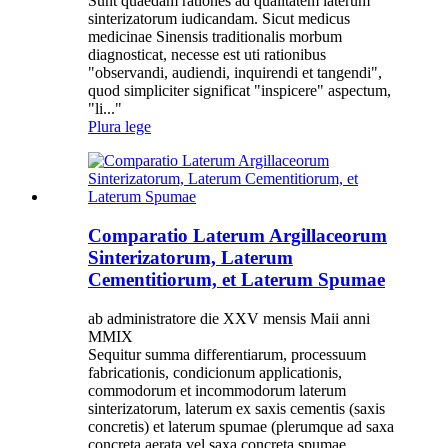
Sunt quaedam rationes ad qualitatem laterum
sinterizatorum iudicandam. Sicut medicus
medicinae Sinensis traditionalis morbum
diagnosticat, necesse est uti rationibus
"observandi, audiendi, inquirendi et tangendi",
quod simpliciter significat "inspicere" aspectum,
"li..."
Plura lege
Comparatio Laterum Argillaceorum
Sinterizatorum, Laterum
Cementitiorum, et Laterum Spumae
ab administratore die XXV mensis Maii anni
MMIX
Sequitur summa differentiarum, processuum
fabricationis, condicionum applicationis,
commodorum et incommodorum laterum
sinterizatorum, laterum ex saxis cementis (saxis
concretis) et laterum spumae (plerumque ad saxa
concreta aerata vel saxa concreta spumae