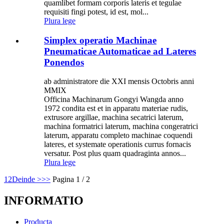
quamlibet formam corporis lateris et tegulae
requisiti fingi potest, id est, mol...
Plura lege
Simplex operatio Machinae
Pneumaticae Automaticae ad Lateres
Ponendos
ab administratore die XXI mensis Octobris anni
MMIX
Officina Machinarum Gongyi Wangda anno
1972 condita est et in apparatu materiae rudis,
extrusore argillae, machina secatrici laterum,
machina formatrici laterum, machina congeratrici
laterum, apparatu completo machinae coquendi
lateres, et systemate operationis currus fornacis
versatur. Post plus quam quadraginta annos...
Plura lege
1
2
Deinde >
>>
Pagina 1 / 2
INFORMATIO
Producta