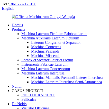
Tel.:
+8615537175156
English
Domus
Producta
Machina Laterum Fictilium Fabricandarum
Machina Auxiliaris Laterum Fictilium
Laterum Congeritor et Separator
Machina Conterens
Machina Pascendi
Machina Miscendi
Fornax et Siccator Laterici Fictilis
Instrumenta Fabricae Laterum
Machina Laterum Concretorum
Machina Laterum Interclusa
Machina Manualis Premendi Lateres Interclusa
Machina Laterum Interclusa Semi-Automatica
Nuntii
CASUS PROIECTI
PHOTOGRAPHIAE
Pelliculae
De Nobis
Visitatio Officinae