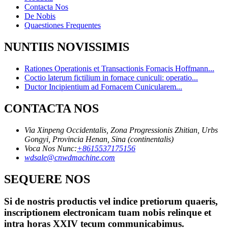
Contacta Nos
De Nobis
Quaestiones Frequentes
NUNTIIS NOVISSIMIS
Rationes Operationis et Transactionis Fornacis Hoffmann...
Coctio laterum fictilium in fornace cuniculi: operatio...
Ductor Incipientium ad Fornacem Cunicularem...
CONTACTA NOS
Via Xinpeng Occidentalis, Zona Progressionis Zhitian, Urbs
Gongyi, Provincia Henan, Sina (continentalis)
Voca Nos Nunc:
+8615537175156
wdsale@cnwdmachine.com
SEQUERE NOS
Si de nostris productis vel indice pretiorum quaeris,
inscriptionem electronicam tuam nobis relinque et
intra horas XXIV tecum communicabimus.