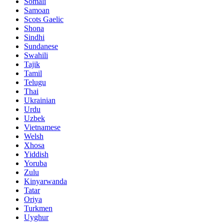
Somali
Samoan
Scots Gaelic
Shona
Sindhi
Sundanese
Swahili
Tajik
Tamil
Telugu
Thai
Ukrainian
Urdu
Uzbek
Vietnamese
Welsh
Xhosa
Yiddish
Yoruba
Zulu
Kinyarwanda
Tatar
Oriya
Turkmen
Uyghur