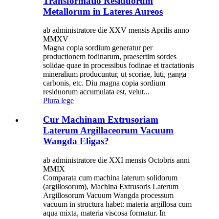
Transformatio Residuorum
Metallorum in Lateres Aureos
ab administratore die XXV mensis Aprilis anno
MMXV
Magna copia sordium generatur per
productionem fodinarum, praesertim sordes
solidae quae in processibus fodinae et tractationis
mineralium producuntur, ut scoriae, luti, ganga
carbonis, etc. Diu magna copia sordium
residuorum accumulata est, velut...
Plura lege
Cur Machinam Extrusoriam
Laterum Argillaceorum Vacuum
Wangda Eligas?
ab administratore die XXI mensis Octobris anni
MMIX
Comparata cum machina laterum solidorum
(argillosorum), Machina Extrusoris Laterum
Argillosorum Vacuum Wangda processum
vacuum in structura habet: materia argillosa cum
aqua mixta, materia viscosa formatur. In