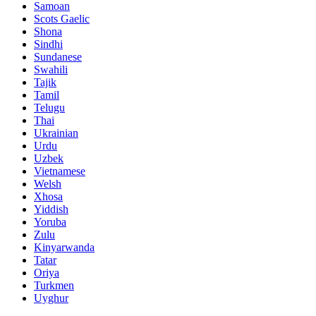
Samoan
Scots Gaelic
Shona
Sindhi
Sundanese
Swahili
Tajik
Tamil
Telugu
Thai
Ukrainian
Urdu
Uzbek
Vietnamese
Welsh
Xhosa
Yiddish
Yoruba
Zulu
Kinyarwanda
Tatar
Oriya
Turkmen
Uyghur