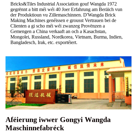
Bricks&Tiles Industrial Association gouf Wangda 1972
gegrënnt a bitt méi wéi 40 Joer Erfahrung am Beräich vun
der Produktioun vu Zillemaschinnen. D'Wangda Brick
Making Machines genéissen e grousst Vertrauen bei de
Clienten a gi scho méi wéi zwanzeg Provënzen a
Gemengen a China verkaaft an och a Kasachstan,
Mongolei, Russland, Nordkorea, Vietnam, Burma, Indien,
Bangladesch, Irak, etc. exportéiert.
Aféierung iwwer Gongyi Wangda
Maschinnefabréck