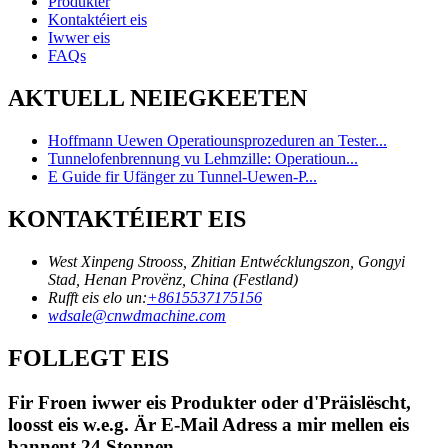
Produkter
Kontaktéiert eis
Iwwer eis
FAQs
AKTUELL NEIEGKEETEN
Hoffmann Uewen Operatiounsprozeduren an Tester...
Tunnelofenbrennung vu Lehmzille: Operatioun...
E Guide fir Ufänger zu Tunnel-Uewen-P...
KONTAKTÉIERT EIS
West Xinpeng Strooss, Zhitian Entwécklungszon, Gongyi
Stad, Henan Provënz, China (Festland)
Rufft eis elo un:
+8615537175156
wdsale@cnwdmachine.com
FOLLEGT EIS
Fir Froen iwwer eis Produkter oder d'Präislëscht,
loosst eis w.e.g. Är E-Mail Adress a mir mellen eis
bannent 24 Stonnen.