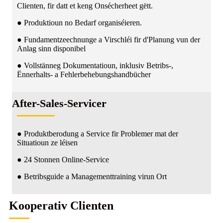
Clienten, fir datt et keng Onsécherheet gëtt.
● Produktioun no Bedarf organiséieren.
● Fundamentzeechnunge a Virschléi fir d'Planung vun der
Anlag sinn disponibel
● Vollstänneg Dokumentatioun, inklusiv Betribs-,
Ënnerhalts- a Fehlerbehebungshandbücher
After-Sales-Servicer
● Produktberodung a Service fir Problemer mat der
Situatioun ze léisen
● 24 Stonnen Online-Service
● Betribsguide a Managementtraining virun Ort
Kooperativ Clienten