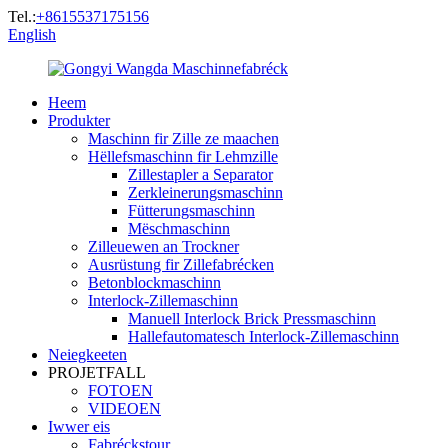
Tel.:
+8615537175156
English
Heem
Produkter
Maschinn fir Zille ze maachen
Hëllefsmaschinn fir Lehmzille
Zillestapler a Separator
Zerkleinerungsmaschinn
Fütterungsmaschinn
Mëschmaschinn
Zilleuewen an Trockner
Ausrüstung fir Zillefabrécken
Betonblockmaschinn
Interlock-Zillemaschinn
Manuell Interlock Brick Pressmaschinn
Hallefautomatesch Interlock-Zillemaschinn
Neiegkeeten
PROJETFALL
FOTOEN
VIDEOEN
Iwwer eis
Fabréckstour