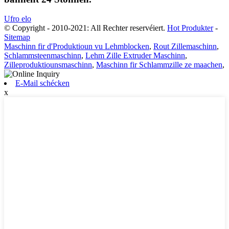
Ufro elo
© Copyright - 2010-2021: All Rechter reservéiert.
Hot Produkter
-
Sitemap
Maschinn fir d'Produktioun vu Lehmblocken
,
Rout Zillemaschinn
,
Schlammsteenmaschinn
,
Lehm Zille Extruder Maschinn
,
Zilleproduktiounsmaschinn
,
Maschinn fir Schlammzille ze maachen
,
E-Mail schécken
x