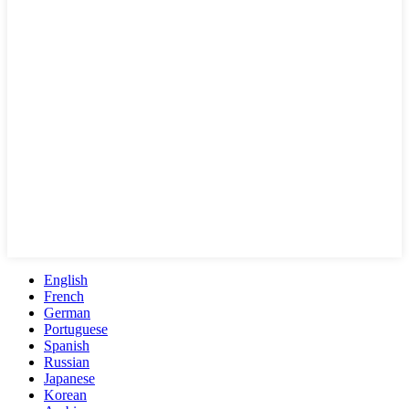
English
French
German
Portuguese
Spanish
Russian
Japanese
Korean