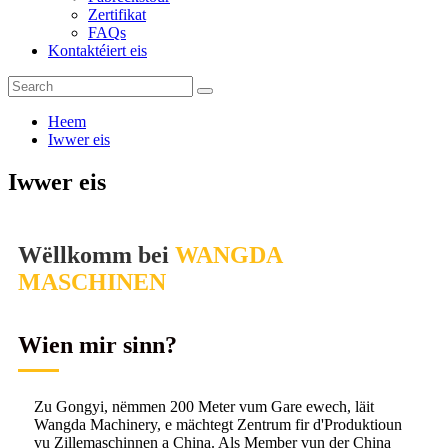
Zertifikat
FAQs
Kontaktéiert eis
Heem
Iwwer eis
Iwwer eis
Wëllkomm bei
WANGDA
MASCHINEN
Wien mir sinn?
Zu Gongyi, nëmmen 200 Meter vum Gare ewech, läit
Wangda Machinery, e mächtegt Zentrum fir d'Produktioun
vu Zillemaschinnen a China. Als Member vun der China