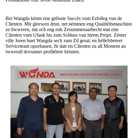
Bei Wangda kënnt eise gréisste Succès vum Erfolleg vun de
Clienten. Mir gleewen drun, net nëmmen eng Qualitéitsmaschinn
ze liwweren, mä och eng enk Zesummenaarbecht mat eise
Clienten vum Ufank bis zum Schluss vun hirem Projet. Zënter
ville Joren huet Wangda sech zum Zil gesat, en hëllefsbereet
Serviceteam opzebauen, fir datt eis Clienten zu all Moment an
iwwerall dovunner profitéiere kënnen.