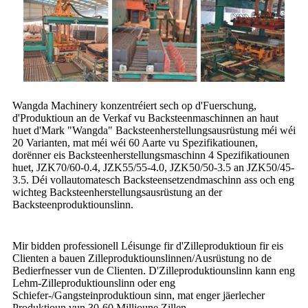
Wangda Machinery konzentréiert sech op d'Fuerschung,
d'Produktioun an de Verkaf vu Backsteenmaschinnen an haut
huet d'Mark "Wangda" Backsteenherstellungsausrüstung méi wéi
20 Varianten, mat méi wéi 60 Aarte vu Spezifikatiounen,
dorënner eis Backsteenherstellungsmaschinn 4 Spezifikatiounen
huet, JZK70/60-0.4, JZK55/55-4.0, JZK50/50-3.5 an JZK50/45-
3.5. Déi vollautomatesch Backsteensetzendmaschinn ass och eng
wichteg Backsteenherstellungsausrüstung an der
Backsteenproduktiounslinn.
Mir bidden professionell Léisunge fir d'Zilleproduktioun fir eis
Clienten a bauen Zilleproduktiounslinnen/Ausrüstung no de
Bedierfnesser vun de Clienten. D'Zilleproduktiounslinn kann eng
Lehm-Zilleproduktiounslinn oder eng
Schiefer-/Gangsteinproduktioun sinn, mat enger jäerlecher
Produktioun vun 30-60 Millioune Zillen.