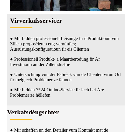
Virverkafsservicer
● Mir bidden professionell Léisunge fir d'Produktioun vun
Zille a proposéieren eng vernünfteg
Ausrüstungskonfiguratioun fir eis Clienten
● Professionell Produkt- a Maartberodung fir Är
Investitioun an der Zilleindustrie
● Untersuchung vun der Fabréck vun de Clienten virun Ort
fir méiglech Problemer ze fannen
● Mir bidden 7*24 Online-Service fir Iech bei Äre
Problemer ze hëllefen
Verkafsdéngschter
● Mir schaffen un den Detailer vum Kontrakt mat de