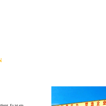
N
rnt. Es ist ein