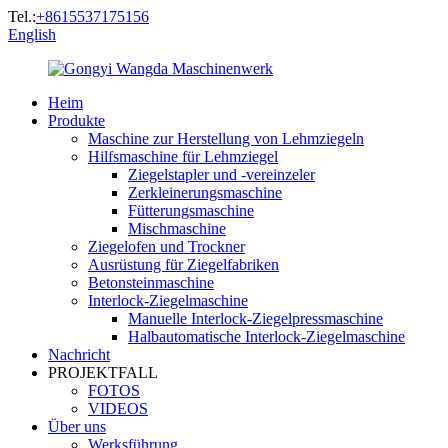
Tel.:
+8615537175156
English
Heim
Produkte
Maschine zur Herstellung von Lehmziegeln
Hilfsmaschine für Lehmziegel
Ziegelstapler und -vereinzeler
Zerkleinerungsmaschine
Fütterungsmaschine
Mischmaschine
Ziegelofen und Trockner
Ausrüstung für Ziegelfabriken
Betonsteinmaschine
Interlock-Ziegelmaschine
Manuelle Interlock-Ziegelpressmaschine
Halbautomatische Interlock-Ziegelmaschine
Nachricht
PROJEKTFALL
FOTOS
VIDEOS
Über uns
Werksführung