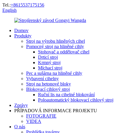
Tel.:
+8615537175156
English
Domov
Produkty
Stroj na výrobu hliněných cihel
Pomocný stroj na hliněné cihly
Stohovač a oddělovač cihel
Drticí stroj
Krmný stroj
Míchací stroj
Pec a sušárna na hliněné cihly
Vybavení cihelny
Stroj na betonové bloky
Blokovací cihlový stroj
Ruční lis na cihelné blokování
Poloautomatický blokovací cihlový stroj
Zprávy
PŘÍPADOVÁ INFORMACE PROJEKTU
FOTOGRAFIE
VIDEA
O nás
Prohlídka továrny