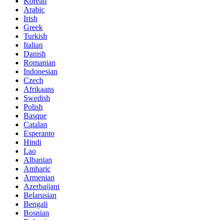
Korean
Arabic
Irish
Greek
Turkish
Italian
Danish
Romanian
Indonesian
Czech
Afrikaans
Swedish
Polish
Basque
Catalan
Esperanto
Hindi
Lao
Albanian
Amharic
Armenian
Azerbaijani
Belarusian
Bengali
Bosnian