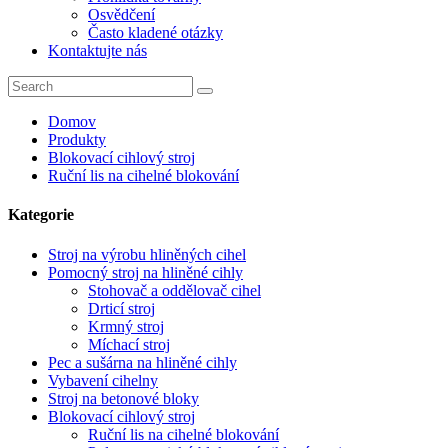
Osvědčení
Často kladené otázky
Kontaktujte nás
Domov
Produkty
Blokovací cihlový stroj
Ruční lis na cihelné blokování
Kategorie
Stroj na výrobu hliněných cihel
Pomocný stroj na hliněné cihly
Stohovač a oddělovač cihel
Drticí stroj
Krmný stroj
Míchací stroj
Pec a sušárna na hliněné cihly
Vybavení cihelny
Stroj na betonové bloky
Blokovací cihlový stroj
Ruční lis na cihelné blokování