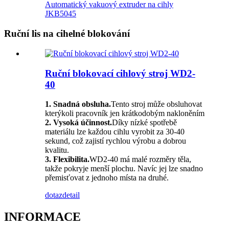
Automatický vakuový extruder na cihly
JKB5045
Ruční lis na cihelné blokování
Ruční blokovací cihlový stroj WD2-
40
1. Snadná obsluha.
Tento stroj může obsluhovat
kterýkoli pracovník jen krátkodobým nakloněním
2. Vysoká účinnost.
Díky nízké spotřebě
materiálu lze každou cihlu vyrobit za 30-40
sekund, což zajistí rychlou výrobu a dobrou
kvalitu.
3. Flexibilita.
WD2-40 má malé rozměry těla,
takže pokryje menší plochu. Navíc jej lze snadno
přemisťovat z jednoho místa na druhé.
dotaz
detail
INFORMACE