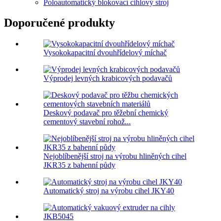
Poloautomatický blokovací cihlový stroj
Doporučené produkty
Vysokokapacitní dvouhřídelový míchač
Výprodej levných krabicových podavačů
Deskový podavač pro těžební chemický
cementový stavební rohož...
Nejoblíbenější stroj na výrobu hliněných cihel
JKR35 z bahenní půdy
Automatický stroj na výrobu cihel JKY40