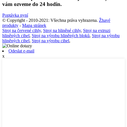
vám ozveme do 24 hodin.
Poptávka nyní
© Copyright - 2010-2021: Všechna práva vyhrazena.
Žhavé
produkty
-
Mapa stránek
Stroj na červené cihly
,
Stroj na hliněné cihly
,
Stroj na extruzi
hliněných cihel
,
Stroj na výrobu hliněných bloků
,
Stroj na výrobu
hliněných cihel
,
Stroj na výrobu cihel
,
Odeslat e-mail
x