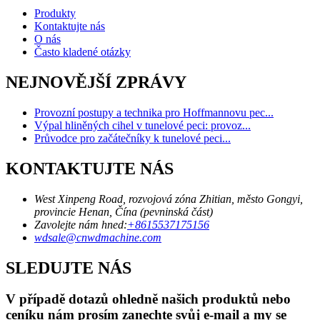
Produkty
Kontaktujte nás
O nás
Často kladené otázky
NEJNOVĚJŠÍ ZPRÁVY
Provozní postupy a technika pro Hoffmannovu pec...
Výpal hliněných cihel v tunelové peci: provoz...
Průvodce pro začátečníky k tunelové peci...
KONTAKTUJTE NÁS
West Xinpeng Road, rozvojová zóna Zhitian, město Gongyi,
provincie Henan, Čína (pevninská část)
Zavolejte nám hned:
+8615537175156
wdsale@cnwdmachine.com
SLEDUJTE NÁS
V případě dotazů ohledně našich produktů nebo
ceníku nám prosím zanechte svůj e-mail a my se