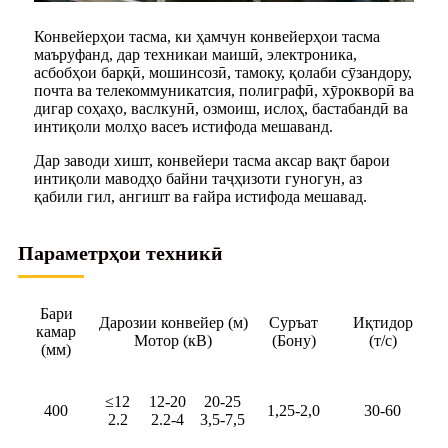
Конвейерҳои тасма, ки ҳамчун конвейерҳои тасма
маъруфанд, дар техникаи маишӣ, электроника,
асбобҳои барқӣ, мошинсозӣ, тамоку, қолаби сӯзандору,
почта ва телекоммуникатсия, полиграфӣ, хӯрокворӣ ва
дигар соҳаҳо, васлкунӣ, озмоиш, ислоҳ, бастабандӣ ва
интиқоли молҳо васеъ истифода мешаванд.
Дар заводи хишт, конвейери тасма аксар вақт барои
интиқоли маводҳо байни таҷҳизоти гуногун, аз
қабили гил, ангишт ва ғайра истифода мешавад.
Параметрҳои техникӣ
Бари
Дарозии конвейер (м)
Суръат
Иқтидор
камар
Мотор (кВ)
(Бону)
(т/с)
(мм)
≤12
12-20
20-25
400
1,25-2,0
30-60
2.2
2.2-4
3,5-7,5