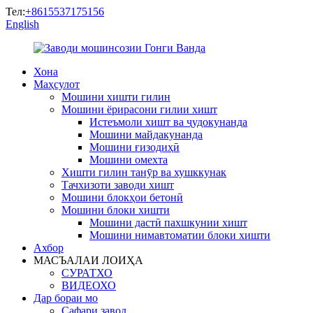
Тел:
+8615537175156
English
Хона
Маҳсулот
Мошини хишти гилин
Мошини ёрирасони гилии хишт
Истеъмоли хишт ва ҷудокунанда
Мошини майдакунанда
Мошини ғизодиҳӣ
Мошини омехта
Хишти гилин танӯр ва хушккунак
Тачхизоти заводи хишт
Мошини блокҳои бетонӣ
Мошини блоки хишти
Мошини дастӣ пахшкунии хишт
Мошини нимавтоматии блоки хишти
Ахбор
МАСЪАЛАИ ЛОИҲА
СУРАТХО
ВИДЕОХО
Дар бораи мо
Сафари завод