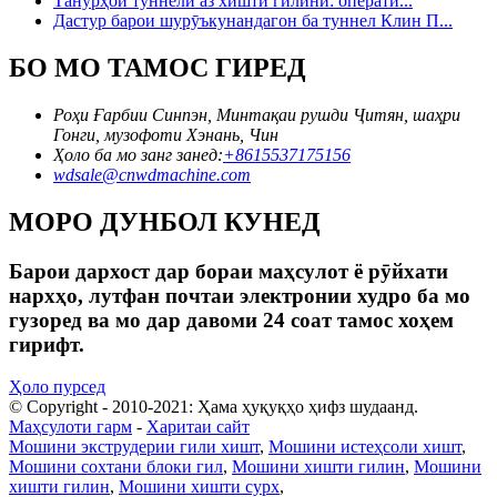
Танӯрҳои туннелӣ аз хишти гилинӣ: операти...
Дастур барои шурӯъкунандагон ба туннел Клин П...
БО МО ТАМОС ГИРЕД
Роҳи Ғарбии Синпэн, Минтақаи рушди Ҷитян, шаҳри
Гонги, музофоти Хэнань, Чин
Ҳоло ба мо занг занед:
+8615537175156
wdsale@cnwdmachine.com
МОРО ДУНБОЛ КУНЕД
Барои дархост дар бораи маҳсулот ё рӯйхати
нархҳо, лутфан почтаи электронии худро ба мо
гузоред ва мо дар давоми 24 соат тамос хоҳем
гирифт.
Ҳоло пурсед
© Copyright - 2010-2021: Ҳама ҳуқуқҳо ҳифз шудаанд.
Маҳсулоти гарм
-
Харитаи сайт
Мошини экструдерии гили хишт
,
Мошини истеҳсоли хишт
,
Мошини сохтани блоки гил
,
Мошини хишти гилин
,
Мошини
хишти гилин
,
Мошини хишти сурх
,