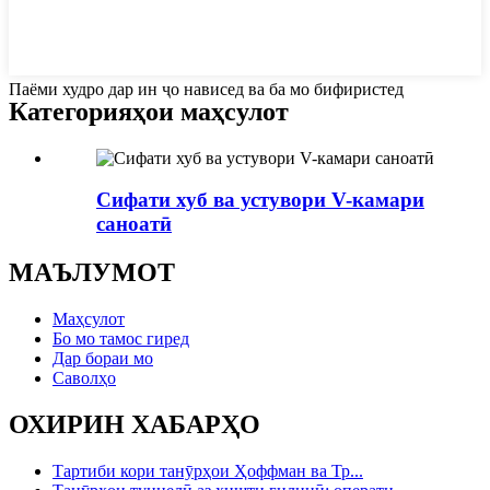
Паёми худро дар ин ҷо нависед ва ба мо бифиристед
Категорияҳои маҳсулот
Сифати хуб ва устувори V-камари
саноатӣ
МАЪЛУМОТ
Маҳсулот
Бо мо тамос гиред
Дар бораи мо
Саволҳо
ОХИРИН ХАБАРҲО
Тартиби кори танӯрҳои Ҳоффман ва Тр...