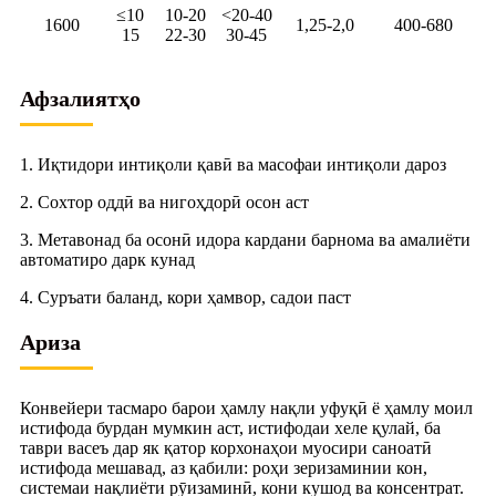
≤10
10-20
<20-40
1600
1,25-2,0
400-680
15
22-30
30-45
Афзалиятҳо
1. Иқтидори интиқоли қавӣ ва масофаи интиқоли дароз
2. Сохтор оддӣ ва нигоҳдорӣ осон аст
3. Метавонад ба осонӣ идора кардани барнома ва амалиёти
автоматиро дарк кунад
4. Суръати баланд, кори ҳамвор, садои паст
Ариза
Конвейери тасмаро барои ҳамлу нақли уфуқӣ ё ҳамлу моил
истифода бурдан мумкин аст, истифодаи хеле қулай, ба
таври васеъ дар як қатор корхонаҳои муосири саноатӣ
истифода мешавад, аз қабили: роҳи зеризаминии кон,
системаи нақлиёти рӯизаминӣ, кони кушод ва консентрат.