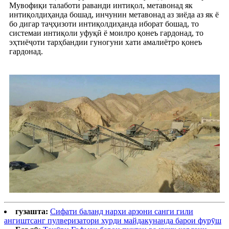
Мувофиқи талаботи раванди интиқол, метавонад як
интиқолдиҳанда бошад, инчунин метавонад аз зиёда аз як ё
бо дигар таҷҳизоти интиқолдиҳанда иборат бошад, то
системаи интиқоли уфуқӣ ё моилро қонеъ гардонад, то
эҳтиёҷоти тарҳбандии гуногуни хати амалиётро қонеъ
гардонад.
гузашта:
Сифати баланд нархи арзони санги гили
ангиштсанг пулверизатори хурди майдакунанда барои фурӯш