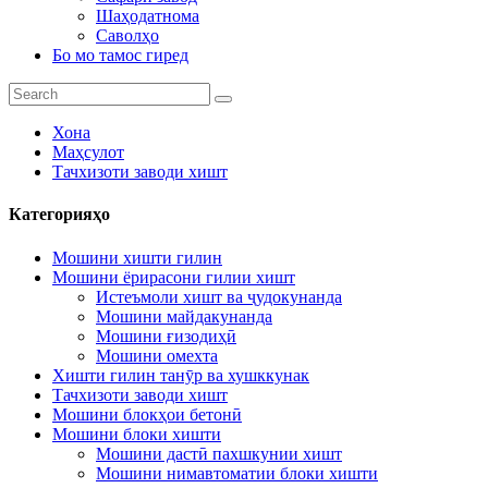
Шаҳодатнома
Саволҳо
Бо мо тамос гиред
Хона
Маҳсулот
Тачхизоти заводи хишт
Категорияҳо
Мошини хишти гилин
Мошини ёрирасони гилии хишт
Истеъмоли хишт ва ҷудокунанда
Мошини майдакунанда
Мошини ғизодиҳӣ
Мошини омехта
Хишти гилин танӯр ва хушккунак
Тачхизоти заводи хишт
Мошини блокҳои бетонӣ
Мошини блоки хишти
Мошини дастӣ пахшкунии хишт
Мошини нимавтоматии блоки хишти