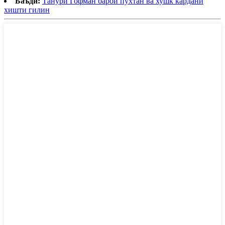
Баъдӣ:
Танӯри Гофман барои пухтан ва хушк кардани
хишти гилин