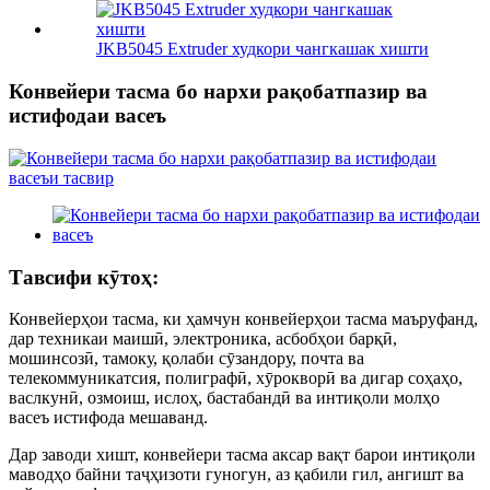
JKB5045 Extruder худкори чангкашак хишти
Конвейери тасма бо нархи рақобатпазир ва
истифодаи васеъ
Тавсифи кӯтоҳ:
Конвейерҳои тасма, ки ҳамчун конвейерҳои тасма маъруфанд,
дар техникаи маишӣ, электроника, асбобҳои барқӣ,
мошинсозӣ, тамоку, қолаби сӯзандору, почта ва
телекоммуникатсия, полиграфӣ, хӯрокворӣ ва дигар соҳаҳо,
васлкунӣ, озмоиш, ислоҳ, бастабандӣ ва интиқоли молҳо
васеъ истифода мешаванд.
Дар заводи хишт, конвейери тасма аксар вақт барои интиқоли
маводҳо байни таҷҳизоти гуногун, аз қабили гил, ангишт ва