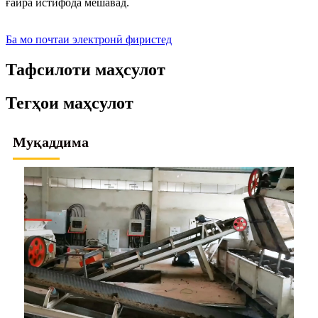
ғайра истифода мешавад.
Ба мо почтаи электронӣ фиристед
Тафсилоти маҳсулот
Тегҳои маҳсулот
Муқаддима