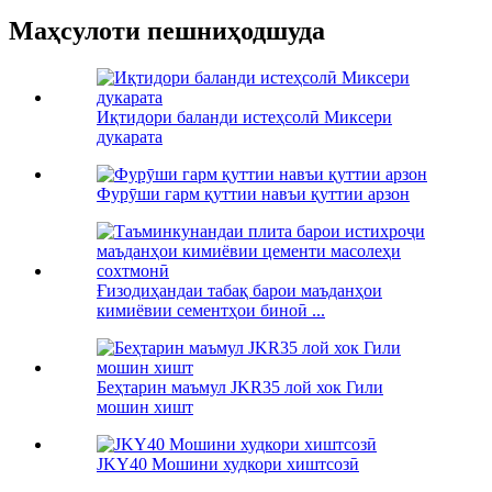
Маҳсулоти пешниҳодшуда
Иқтидори баланди истеҳсолӣ Миксери
дукарата
Фурӯши гарм қуттии навъи қуттии арзон
Ғизодиҳандаи табақ барои маъданҳои
кимиёвии сементҳои биноӣ ...
Беҳтарин маъмул JKR35 лой хок Гили
мошин хишт
JKY40 Мошини худкори хиштсозӣ